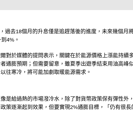
）表示，過去18個月的升息僅是追趕落後的進度，未來幾個月
到4%。
鮑爾對於媒體的提問表示，關鍵在於能源價格上漲能持續
費者通膨預期；但需要留意，雖夏季出遊季結束用油高峰
於以往寒冷，將可能加劇取暖能源需求。
更像是給過熱的市場潑冷水，除了對貨幣政策保有彈性外
政策逐漸起到效果，但要實現2%通膨目標，「仍有很長