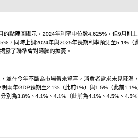
點陣圖顯示，2024年利率中位數4.625%，但9月則
.875%，同時上調2024年與2025年長期利率預測至5.1%（
側向揭露了聯準會對通膨的擔憂。
性，並在今年不斷為市場帶來驚喜，消費者需求未見降溫
年GDP預期至2.1%（此前1%）與1.5%（此前1.1
為3.8%、4.1%、4.1%（此前為4.1%、4.5%、4.5