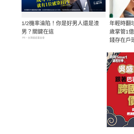
1/2機率淪陷！你是好男人還是渣
年輕時翻
男？關鍵在這
歲掌管1
PR・台灣癌症基金會
錢存在戶