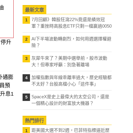
油
最新文章
7月回顧》韓股狂瀉22%竟還是績效冠
1
軍？重挫時高股息ETF只剩一檔贏過0050
AI下半場波動轉劇烈，如何用週選擇權避
2
暫停升
險？
灰犀牛來了？美期中選舉前，股市波動
3
大！但專家呼籲：別急著離場
外通膨
加權指數與年線乖離率過大，歷史經驗都
4
不太好？台股高檔小心「這件事」
員預
升息1
SpaceX是史上最偉大的太空公司，還是
5
一個精心設計的財富放大機器？
熱門排行
距美國大選不到2週，巴菲特指標逼近歷
1