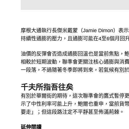
摩根大通執行長傑米戴蒙（Jamie Dimon
持續性通膨的壓力，且通膨可能在4至6個月回升
油價的反彈會否造成通膨回溫也是當前焦點，
相較於短期波動，聯準會更關注核心通膨與消
一段落，不過隨著冬季即將到來，若氣候有別
千夫所指吾往矣
有別於華爾街的期待，這次聯準會的鷹式暫停
示了中性利率可能上升，鮑爾也重申，當前貨幣
要走」；但這段路注定不平靜甚至佈滿荊棘。
延伸閱讀