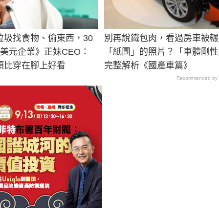
垃圾找食物、偷東西，30
別再說鐵包肉，看過房車被輾
億美元企業》正妹CEO：
「紙團」的照片？「車體剛性
頭比穿在腳上好看
完整解析《國產車篇》
Recommended by