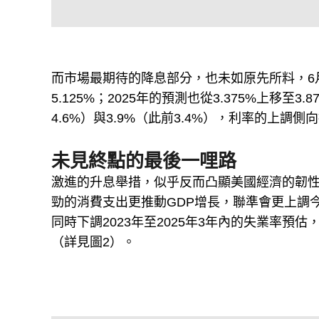
而市場最期待的降息部分，也未如原先所料，6月的
5.125%；2025年的預測也從3.375%上移至3
4.6%）與3.9%（此前3.4%），利率的上調
未見終點的最後一哩路
激進的升息舉措，似乎反而凸顯美國經濟的韌
勁的消費支出更推動GDP增長，聯準會更上調今明兩
同時下調2023年至2025年3年內的失業率預估，分別
（詳見圖2）。