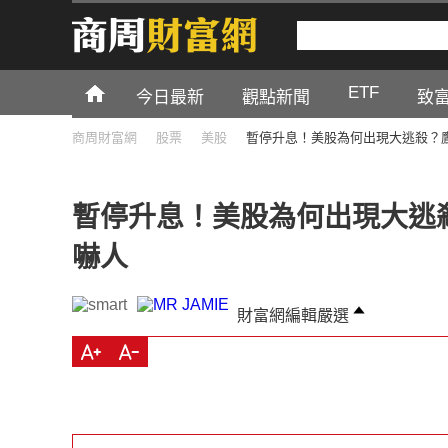
ETF
今日最新
觀點新聞
致
商周財富網
股票
美股
暫停升息！美股為何出現大逃殺？
暫停升息！美股為何出現大逃
嚇人
財富網編輯嚴選