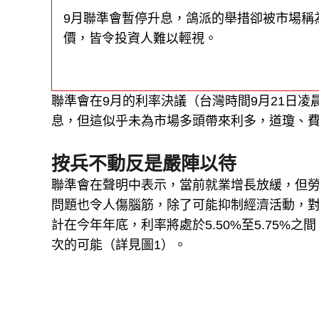
9月聯準會暫停升息，鴿派的舉措卻被市場稱
價，皆令投資人難以輕視。
聯準會在9月的利率決議（台灣時間9月21日凌
息，但這似乎未為市場多頭帶來利多，道瓊、
按兵不動反是嚴陣以待
聯準會在聲明中表示，當前就業增長放緩，但勞
問題也令人傷腦筋，除了可能抑制經濟活動，對
計在今年年底，利率將處於5.50%至5.75%
次的可能（詳見圖1）。