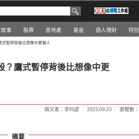
富故事
股票
房地產
基金
個人理財
特別
鷹式暫停背後比想像中更嚇人
殺？鷹式暫停背後比想像中更
撰文者：李科諺
2023.09.23
瀏覽數：3
摘要