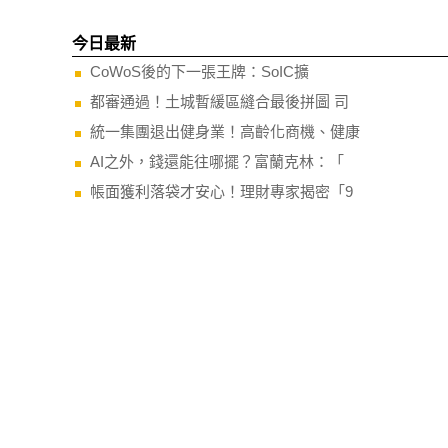
今日最新
CoWoS後的下一張王牌：SoIC擴
都審通過！土城暫緩區縫合最後拼圖 司
統一集團退出健身業！高齡化商機、健康
AI之外，錢還能往哪擺？富蘭克林：「
帳面獲利落袋才安心！理財專家揭密「9