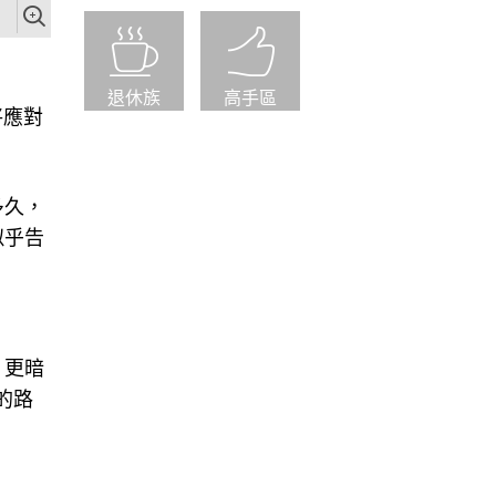
退休族
高手區
將應對
多久，
似乎告
，更暗
的路