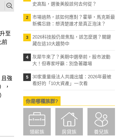
史高點，選後美股該何去何從？
市場過熱，該如何應對？霍華・馬克斯最
2
新備忘錄：想清楚誰才是真正泡沫？
上升至
2026科技股仍是焦點，該怎麼選？關鍵
3
此前
藏在這10大趨勢中
灰犀牛來了？美期中選舉前，股市波動
4
大！但專家呼籲：別急著離場
30家重量級法人共識出爐：2026年最被
5
，且強
看好的「10大資產」一次看
%），
%）
你是哪種族群?
領薪族
房貸族
養兒族