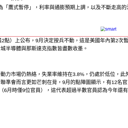
為「鷹式暫停」，利率與通膨預期上調，以及不斷走高的
晨2點）上公布，9月決定按兵不動，這是美國年內第2次
費城半導體與那斯達克指數皆盡數收墨。
動力市場仍熱絡，失業率維持在3.8%，仍處於低位，此
聯準會而言更如芒刺在背，9月的點陣圖顯示，有12名官
之間（6月時僅9位官員），這代表超過半數官員認為今年還有