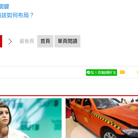
關鍵
債該如何布局？
最後頁
首頁
單頁閱讀