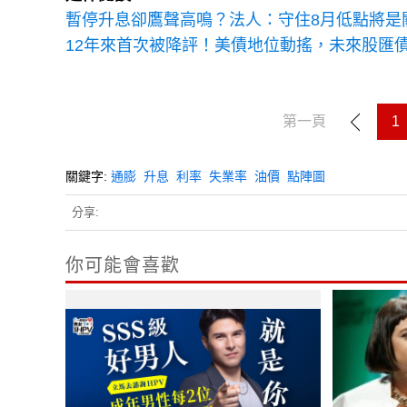
暫停升息卻鷹聲高鳴？法人：守住8月低點將是
12年來首次被降評！美債地位動搖，未來股匯
第一頁
1
關鍵字:
通膨
升息
利率
失業率
油價
點陣圖
分享:
你可能會喜歡