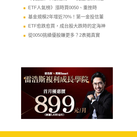
ETF人氣榜》漲時買0050、重挫時
基金規模2年增近70%！第一金投信董
ETF愈跌愈買，成台股大跌時的定海神
從0050挑績優股賺更多？2表揭真實