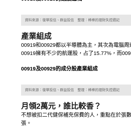
資料來源：復華投信、群益投信 整理：棒棒的理財失控週記
產業組成
00919和00929都以半導體為主，其次為電
00919擁有不少的航運股，占了15.77%，而0
00919及00929的成分股產業組成
資料來源：復華投信、群益投信 整理：棒棒的理財失控週記
月領2萬元，誰比較香？
不想被扣二代健保補充保費的人，重點在於張數金
張。