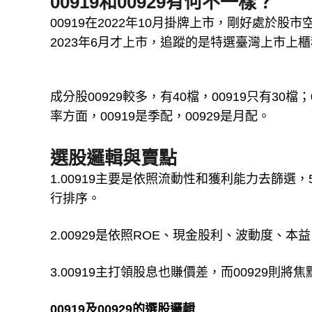
00919和00929有何不一樣？
00919在2022年10月掛牌上市，剛好處於股
2023年6月才上市，追蹤的是特選臺灣上市上
成分股00929較多，有40檔，00919只有30
率方面，00919是季配，00929是月配。
選股邏輯與賣點
1.00919主要是依照流動性和獲利能力去篩
行排序。
2.00929是依照ROE、現金股利、波動度、
3.00919主打領股息也賺價差，而00929
00919及00929的選股邏輯