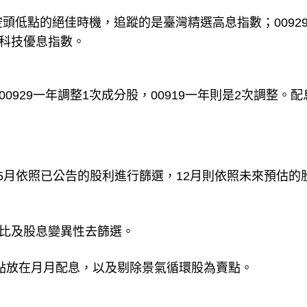
市空頭低點的絕佳時機，追蹤的是臺灣精選高息指數；0092
櫃科技優息指數。
檔；00929一年調整1次成分股，00919一年則是2次調整。
選，5月依照已公告的股利進行篩選，12月則依照未來預估的
本益比及股息變異性去篩選。
則將焦點放在月月配息，以及剔除景氣循環股為賣點。