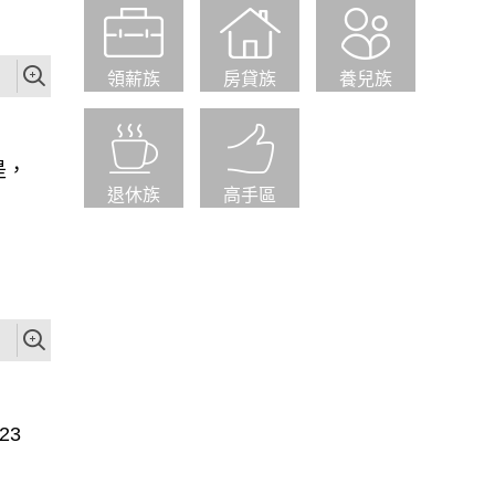
領薪族
房貸族
養兒族
是，
退休族
高手區
23