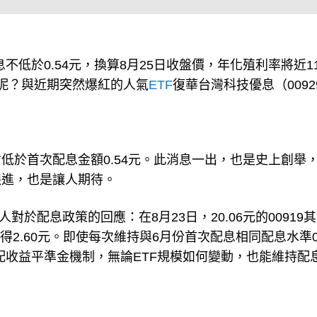
息不低於0.54元，換算8月25日收盤價，年化殖利率將近1
呢？與近期突然爆紅的人氣
ETF
復華台灣科技優息（0092
不會低於首次配息金額0.54元。此消息一出，也是史上創舉
跟進，也是讓人期待。
對於配息政策的回應：在8月23日，20.06元的00919
利得2.60元。即使每次維持與6月份首次配息相同配息水準0.
搭配收益平準金機制，無論ETF規模如何變動，也能維持配