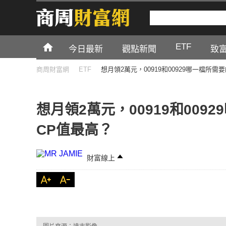
ETF
今日最新
觀點新聞
致
商周財富網
ETF
想月領2萬元，00919和00929哪一檔所
想月領2萬元，00919和00
CP值最高？
財富線上