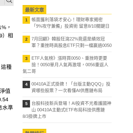
最新文章
帳面獲利落袋才安心！理財專家揭密
1
「9%攻守兼備」投資術 留意8/10關鍵日
1%，
9）相
7月回顧》韓股狂瀉22%竟還是績效冠
2
軍？重挫時高股息ETF只剩一檔贏過0050
ETF人氣榜》漲時買0050、重挫時更要
3
撿！0050單月人氣再激增，0056重返人
，這種
氣二哥
00410A正式掛牌！「台版主動QQQ」投
4
資哪些股票？一次看懂AI供應鏈布局
其淨值
54
台股科技新兵登場！AI投資不光看護國神
5
息水準
山 00410A主動式ETF布局科技供應鏈
8/3掛牌上市