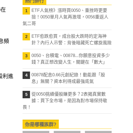
熱門排行
9在
ETF人氣榜》漲時買0050、重挫時更要
1
撿！0050單月人氣再激增，0056重返人
氣二哥
ETF愈跌愈買，成台股大跌時的定海神
2
配息頻
針？內行人示警：背後暗藏死亡螺旋風險
0050、台積電、00878...你願意投資多少
3
錢？真正想改變人生，關鍵在「數大」
00878配息0.66元創紀錄！動能跟「股
4
股利進
息」無關？資本利得成最強底氣
從0050挑績優股賺更多？2表揭真實數
5
據：買下全市場，是因為對市場保持敬
畏！
你是哪種族群?