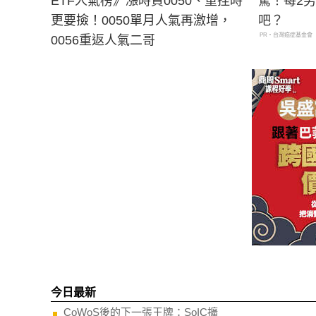
ETF人氣榜》漲時買0050、重挫時
驚！每2
更要撿！0050單月人氣再激增，
吧？
PR・台灣癌症基金會
0056重返人氣二哥
今日最新
CoWoS後的下一張王牌：SoIC擴