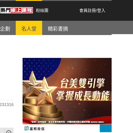
粉絲團
會員註冊
/
登入
企劃
名人堂
精彩書摘
31316