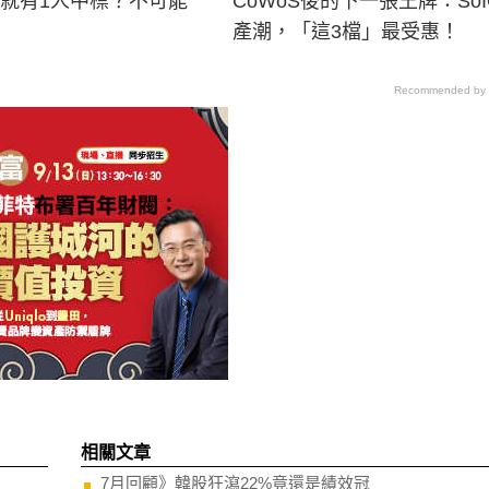
男就有1人中標？不可能
CoWoS後的下一張王牌：SoI
產潮，「這3檔」最受惠！
Recommended by
相關文章
7月回顧》韓股狂瀉22%竟還是績效冠