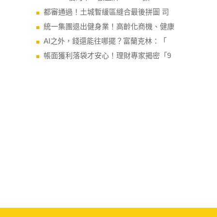
都審通過！土城暫緩區縫合最後拼圖 司
統一集團退出健身業！高齡化商機、健康
AI之外，錢還能往哪擺？富蘭克林：「
帳面獲利落袋才安心！理財專家揭密「9