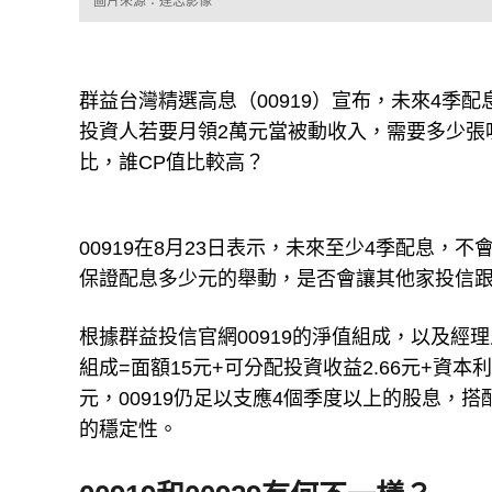
圖片來源：達志影像
群益台灣精選高息（00919）宣布，未來4季配
投資人若要月領2萬元當被動收入，需要多少張
比，誰CP值比較高？
00919在8月23日表示，未來至少4季配息，
保證配息多少元的舉動，是否會讓其他家投信
根據群益投信官網00919的淨值組成，以及經理人
組成=面額15元+可分配投資收益2.66元+資本
元，00919仍足以支應4個季度以上的股息，
的穩定性。