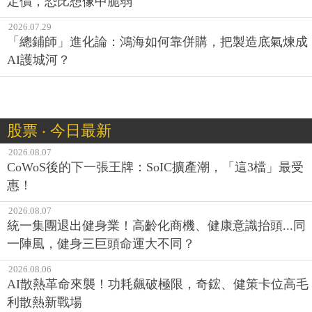
定價，恐比想像中脆弱
2026.07.29
「總鋪師」進化論：鴻海如何靠併購，把製造底氣煉成
AI護城河？
股票 ‧ 今日最新
2026.08.07
CoWoS後的下一張王牌：SoIC擴產潮，「這3檔」最受
惠！
2026.08.07
統一集團退出健身業！高齡化商機、健康意識抬頭...同
一陣風，健身三巨頭命運大不同？
2026.08.06
AI散熱革命來襲！功耗飆破極限，奇鋐、健策卡位高毛
利散熱新戰場