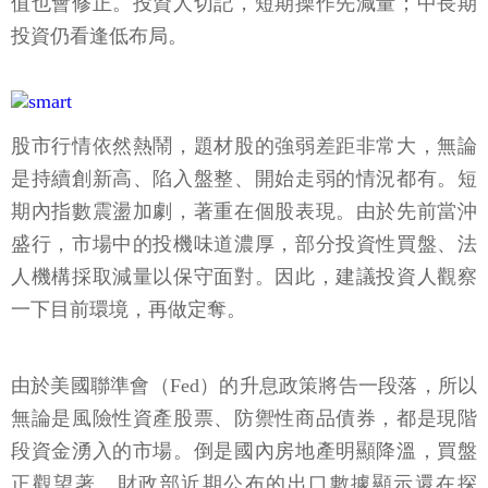
值也會修正。投資人切記，短期操作先減量；中長期
投資仍看逢低布局。
股市行情依然熱鬧，題材股的強弱差距非常大，無論
是持續創新高、陷入盤整、開始走弱的情況都有。短
期內指數震盪加劇，著重在個股表現。由於先前當沖
盛行，市場中的投機味道濃厚，部分投資性買盤、法
人機構採取減量以保守面對。因此，建議投資人觀察
一下目前環境，再做定奪。
由於美國聯準會（Fed）的升息政策將告一段落，所以
無論是風險性資產股票、防禦性商品債券，都是現階
段資金湧入的市場。倒是國內房地產明顯降溫，買盤
正觀望著。財政部近期公布的出口數據顯示還在探