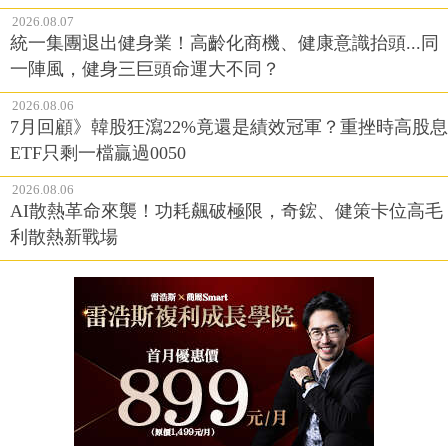
2026.08.07
統一集團退出健身業！高齡化商機、健康意識抬頭...同
一陣風，健身三巨頭命運大不同？
2026.08.06
7月回顧》韓股狂瀉22%竟還是績效冠軍？重挫時高股息
ETF只剩一檔贏過0050
2026.08.06
AI散熱革命來襲！功耗飆破極限，奇鋐、健策卡位高毛
利散熱新戰場