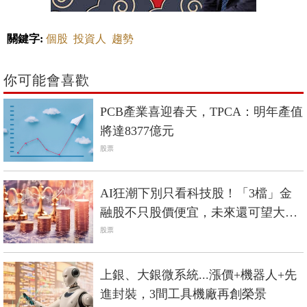
關鍵字:
個股
投資人
趨勢
你可能會喜歡
PCB產業喜迎春天，TPCA：明年產值
將達8377億元
股票
AI狂潮下別只看科技股！「3檔」金
融股不只股價便宜，未來還可望大暴
漲？
股票
上銀、大銀微系統...漲價+機器人+先
進封裝，3間工具機廠再創榮景