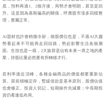
底，預料再過1、2個月後，局勢才會明朗，甚至是回
升。這是因為基期偏高的關係，呼應股市漲多回檔整
理，實屬正常。
AI題材也許會稍微冷卻，個股價位也是，不過AI大趨
勢看起來不可能再走回頭路，勢必影響生活各個層
面。生技也是一樣，2大族群是佔有未來一席之地的產
業，持股比重必然要有所轉移才行。
若利率接近頂峰，各種金融商品的價值都要重新估
算。當前積極定存，暫緩借款是基本原則，股價估值
也會修正。投資人切記，短期操作先減量；中長期投
資仍看逢低布局。