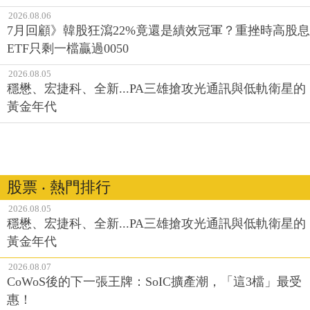
2026.08.06
7月回顧》韓股狂瀉22%竟還是績效冠軍？重挫時高股息
ETF只剩一檔贏過0050
2026.08.05
穩懋、宏捷科、全新...PA三雄搶攻光通訊與低軌衛星的
黃金年代
股票 ‧ 熱門排行
2026.08.05
穩懋、宏捷科、全新...PA三雄搶攻光通訊與低軌衛星的
黃金年代
2026.08.07
CoWoS後的下一張王牌：SoIC擴產潮，「這3檔」最受
惠！