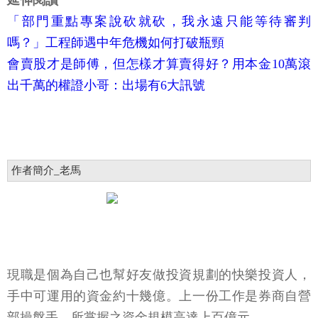
延伸閱讀
「部門重點專案說砍就砍，我永遠只能等待審判
嗎？」工程師遇中年危機如何打破瓶頸
會賣股才是師傅，但怎樣才算賣得好？用本金10萬滾
出千萬的權證小哥：出場有6大訊號
作者簡介_老馬
現職是個為自己也幫好友做投資規劃的快樂投資人，
手中可運用的資金約十幾億。上一份工作是券商自營
部操盤手，所掌握之資金規模高達上百億元。