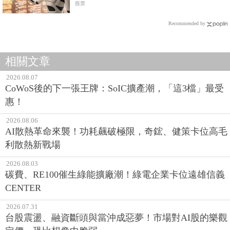
股票
Recommended by
相關文章
2026.08.07
CoWoS後的下一張王牌：SoIC擴產潮，「這3檔」最受
惠！
2026.08.06
AI散熱革命來襲！功耗飆破極限，奇鋐、健策卡位高毛
利散熱新戰場
2026.08.03
碳費、RE100催生綠能擴廠潮！綠電企業卡位遠雄信義
CENTER
2026.07.31
台股震盪、融資斷頭與當沖成惡夢！市場對AI股的樂觀