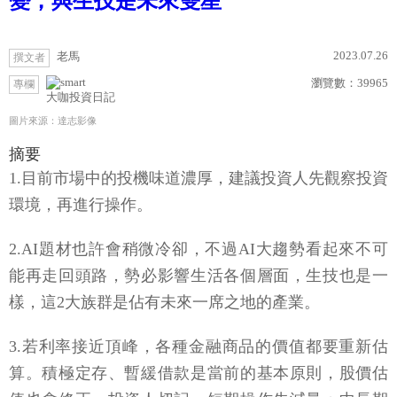
變，與生技是未來雙星
2023.07.26
老馬
撰文者
瀏覽數：
39965
專欄
大咖投資日記
圖片來源：達志影像
摘要
1.目前市場中的投機味道濃厚，建議投資人先觀察投資
環境，再進行操作。
2.AI題材也許會稍微冷卻，不過AI大趨勢看起來不可
能再走回頭路，勢必影響生活各個層面，生技也是一
樣，這2大族群是佔有未來一席之地的產業。
3.若利率接近頂峰，各種金融商品的價值都要重新估
算。積極定存、暫緩借款是當前的基本原則，股價估