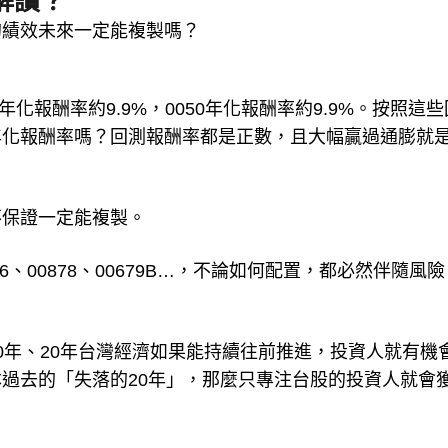
解讀？
的績效未來一定能複製嗎？
年化報酬率約9.9%，0050年化報酬率約9.9%。按照這些
年化報酬率嗎？回測報酬率都是正數，且大幅贏過通膨就
不保證一定能複製。
056、00878、00679B…，不論如何配置，都必然伴隨風
來10年、20年台灣經濟如果能持續往前推進，投資人就有機
過去的「失落的20年」，那麼只專注台股的投資人就會