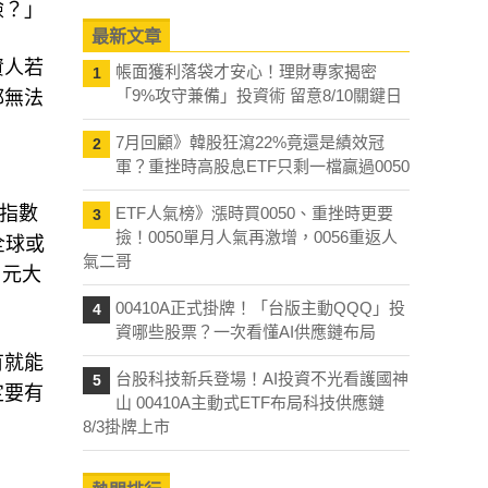
險？」
最新文章
資人若
帳面獲利落袋才安心！理財專家揭密
1
「9%攻守兼備」投資術 留意8/10關鍵日
都無法
7月回顧》韓股狂瀉22%竟還是績效冠
2
軍？重挫時高股息ETF只剩一檔贏過0050
0指數
ETF人氣榜》漲時買0050、重挫時更要
3
撿！0050單月人氣再激增，0056重返人
全球或
氣二哥
、元大
00410A正式掛牌！「台版主動QQQ」投
4
資哪些股票？一次看懂AI供應鏈布局
有就能
台股科技新兵登場！AI投資不光看護國神
5
定要有
山 00410A主動式ETF布局科技供應鏈
8/3掛牌上市