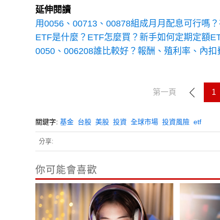
延伸閱讀
用0056、00713、00878組成月月配息可
ETF是什麼？ETF怎麼買？新手如何定期定額E
0050、006208誰比較好？報酬、殖利率、內扣費
第一頁
1
關鍵字:
基金
台股
美股
投資
全球市場
投資風險
etf
分享:
你可能會喜歡