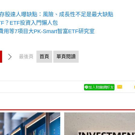
行嗎？存股達人曝缺點：風險、成長性不足是最大缺點
TF？ETF投資入門懶人包
用等7項目大PK-Smart智富ETF研究室
最後頁
首頁
單頁閱讀