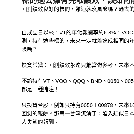
標的過去擁有亮眼績效，該如何
回測績效良好的標的，難道就沒風險嗎？過去
自成立日以來，VT的年化報酬率約6.8%，VOO
測，持有這些標的，未來一定就能達成相同的
險嗎？
投資常識：回測績效永遠只能當做參考，未來
不論持有VT、VOO、QQQ、BND、0050、0
都是一種賭注！
只投資台股，例如只持有0050＋00878，未
回測的報酬。那萬一台灣沉淪了，陷入類似日本
人失望的報酬。