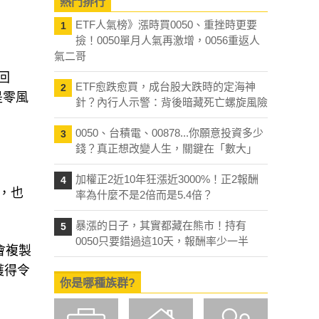
熱門排行
ETF人氣榜》漲時買0050、重挫時更要
1
撿！0050單月人氣再激增，0056重返人
氣二哥
回
ETF愈跌愈買，成台股大跌時的定海神
2
是零風
針？內行人示警：背後暗藏死亡螺旋風險
0050、台積電、00878...你願意投資多少
3
錢？真正想改變人生，關鍵在「數大」
加權正2近10年狂漲近3000%！正2報酬
4
險，也
率為什麼不是2倍而是5.4倍？
暴漲的日子，其實都藏在熊市！持有
5
0050只要錯過這10天，報酬率少一半
會複製
獲得令
你是哪種族群?