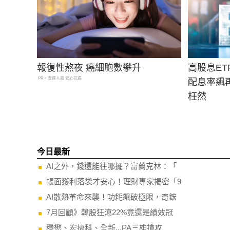
報復性熬夜 癌細胞數攀升
高股息E
PR・安達人壽 安心抗癌
配息率飆
枉然
今日最新
AI之外，錢還能往哪擺？富蘭克林：「
帳面獲利落袋才安心！理財專家揭密「9
AI散熱革命來襲！功耗飆破極限，奇鋐
7月回顧》韓股狂瀉22%竟還是績效冠
穩懋、宏捷科、全新...PA三雄搶攻