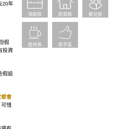
20年
領薪族
房貸族
養兒族
但假
退休族
高手區
有投資
些假設
定都會
，可惜
市場有