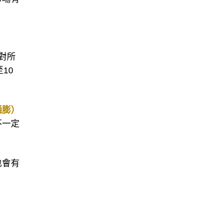
對所
10
通膨）
不一定
也會有