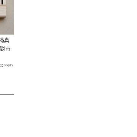
揭真
對市