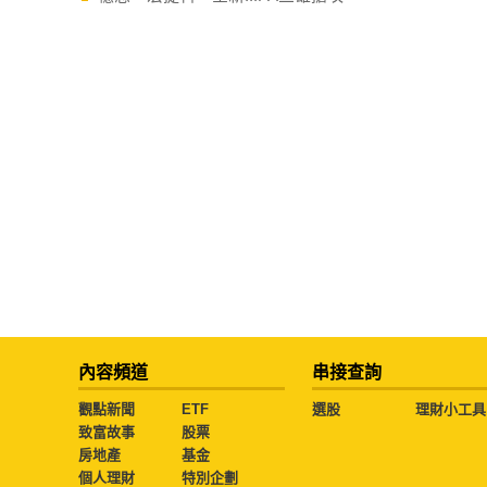
內容頻道
串接查詢
觀點新聞
ETF
選股
理財小工具
致富故事
股票
房地產
基金
個人理財
特別企劃