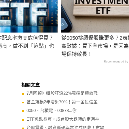
TF配息率愈高愈值得買？
從0050挑績優股賺更多？2表
再高，做不到「這點」也
實數據：買下全市場，是因為
場保持敬畏！
Recommended by
相關文章
7月回顧》韓股狂瀉22%竟還是績效冠
基金規模2年增近70%！第一金投信董
0050、台積電、00878...你
ETF愈跌愈買，成台股大跌時的定海神
台股震盪、融資斷頭與當沖成惡夢！市場