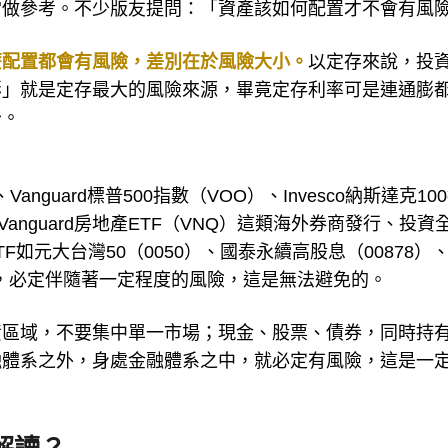
當做參考。不少版友提問：「資產該如何配置才不會有風
麼配置都會有風險，差別在於風險大小。
以定存來說，投
膨」就是定存最大的風險來源，畢竟定存利率可是連通膨
少。
anguard標普500指數（VOO）、Invesco納斯達克10
、Vanguard房地產ETF（VNQ）這類海外券商發行、投資
F如元大台灣50（0050）、國泰永續高股息（00878）
何配置，必定伴隨著一定程度的風險，這是無法避免的。
資區域，不要集中單一市場；現金、股票、債券，同時持
融體系之外，身處金融體系之中，就必定有風險，這是一