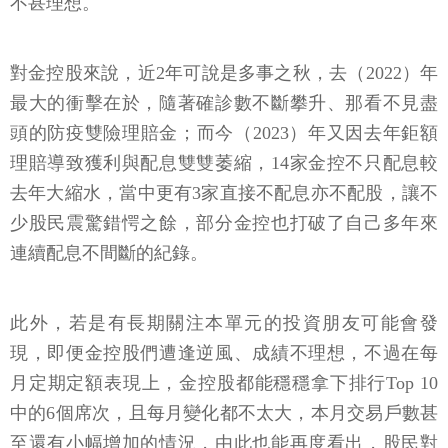
不甚理想。
對金控股來說，近2年可說是多事之秋，去（2022）年
最大的衝擊在於，隨著確診數不斷攀升、那看不見盡
頭的防疫雙險理賠金；而今（2023）年又因去年鉅額
理賠導致獲利與配息雙雙萎縮，14家金控不只配息較
去年大縮水，當中更有3家直接不配息亦不配股，讓不
少股民震驚錯愕之餘，部分金控也打破了自己多年來
連續配息不間斷的紀錄。
此外，若是有長期關注本單元的投資朋友可能會發
現，即便金控股們遭逢逆風、成績不理想，不過在每
月定期定額表現上，金控股都能穩穩拿下排行Top 10
中的6個席次，且每月變化都不太大，本月交易戶數甚
至還有小幅增加的情況，由此也能再度看出，股民對