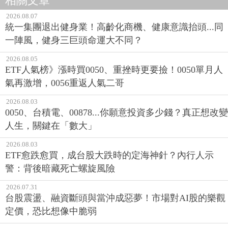
相關文章
2026.08.07
統一集團退出健身業！高齡化商機、健康意識抬頭...同
一陣風，健身三巨頭命運大不同？
2026.08.05
ETF人氣榜》漲時買0050、重挫時更要撿！0050單月人
氣再激增，0056重返人氣二哥
2026.08.03
0050、台積電、00878...你願意投資多少錢？真正想改變
人生，關鍵在「數大」
2026.08.03
ETF愈跌愈買，成台股大跌時的定海神針？內行人示
警：背後暗藏死亡螺旋風險
2026.07.31
台股震盪、融資斷頭與當沖成惡夢！市場對AI股的樂觀
定價，恐比想像中脆弱