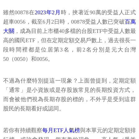
雖然00878在
2023年2月
時，挾著近90萬的受益人正式
超車0056，截至6月2日時，00878受益人數已突破
百萬
大關
，成為目前上市櫃40多檔的台股ETF中受益人數最
高的國民ETF，但在定期定額交易戶數上，過去很長一
段時間裡都是位居第3名，前2名分別是元大台灣
50（0050）和0056。
不過為什麼特別提這一現象？上面曾提到，定期定額
「通常」是小資族或是存股族常見的長期投資方式，
而會被他們視為長期存股的標的，不外乎是受到這群
股民的長期看好或認同。
若你有持續觀察
每月ETF人氣榜
與本單元的定期定額排