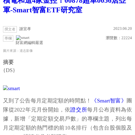
積電和這4家金控！00878超車0056居亞
軍-Smart智富ETF研究室
2023.06.20
謝宜孝
撰文者
瀏覽數：
22224
專欄
財富網編輯嚴選
圖片來源：達志影像
摘要
{DS}
又到了公告每月定期定額的時間點！
《Smart智富》
團
隊從2022年元月份開始，依
證交所
每月公布資料為依
據，新增「定期定額交易戶數」的專欄主題，列出每
月定期定額的熱門標的前10名排行（包含台股個股及