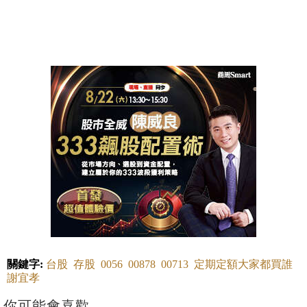
關鍵字:
台股
存股
0056
00878
00713
定期定額大家都買誰
謝宜孝
你可能會喜歡