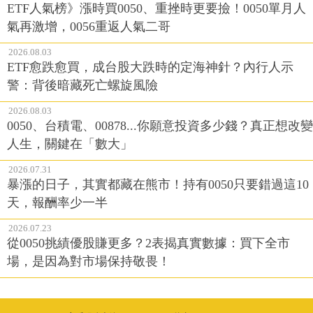
ETF人氣榜》漲時買0050、重挫時更要撿！0050單月人
氣再激增，0056重返人氣二哥
2026.08.03
ETF愈跌愈買，成台股大跌時的定海神針？內行人示
警：背後暗藏死亡螺旋風險
2026.08.03
0050、台積電、00878...你願意投資多少錢？真正想改變
人生，關鍵在「數大」
2026.07.31
暴漲的日子，其實都藏在熊市！持有0050只要錯過這10
天，報酬率少一半
2026.07.23
從0050挑績優股賺更多？2表揭真實數據：買下全市
場，是因為對市場保持敬畏！