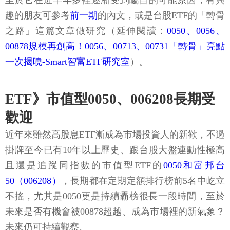
至於它在近半年多裡逐漸受到矚目的可能原因，有興
趣的朋友可參考
前一期
的內文，或是台股ETF的「轉骨
之路」這篇文章做研究（延伸閱讀：
0050、0056、
00878規模再創高！0056、00713、00731「轉骨」亮點
一次揭曉-Smart智富ETF研究室
）。
ETF》市值型0050、006208長期受
歡迎
近年來雖然高股息ETF漸成為市場投資人的新歡，不過
掛牌至今已有10年以上歷史、跟台股大盤連動性極高
且還是追蹤同指數的市值型ETF的
0050和富邦台
50（006208）
，長期都在定期定額排行榜前5名中屹立
不搖，尤其是0050更是持續霸榜很長一段時間，至於
未來是否有機會被00878超越、成為市場裡的新氣象？
未來仍可持續觀察。