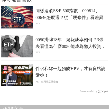
同樣追蹤S&P 500指數，009814、
00646怎麼選？從「硬條件」看差異
ETF
0050掛牌18年，總報酬率如何？3張
表看懂為什麼0050能成為懶人投資首
選ETF
ETF
PR
伴侶和妳一起預防HPV，才有資格說
愛妳！
PR・台灣癌症基金會
Recommended by