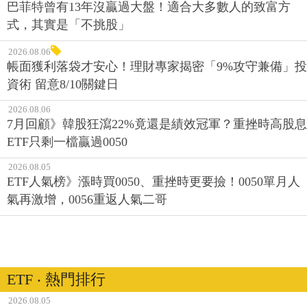
巴菲特曾有13年沒贏過大盤！適合大多數人的致富方
式，其實是「不挑股」
2026.08.06
帳面獲利落袋才安心！理財專家揭密「9%攻守兼備」投
資術 留意8/10關鍵日
2026.08.06
7月回顧》韓股狂瀉22%竟還是績效冠軍？重挫時高股息
ETF只剩一檔贏過0050
2026.08.05
ETF人氣榜》漲時買0050、重挫時更要撿！0050單月人
氣再激增，0056重返人氣二哥
ETF ‧ 熱門排行
2026.08.05