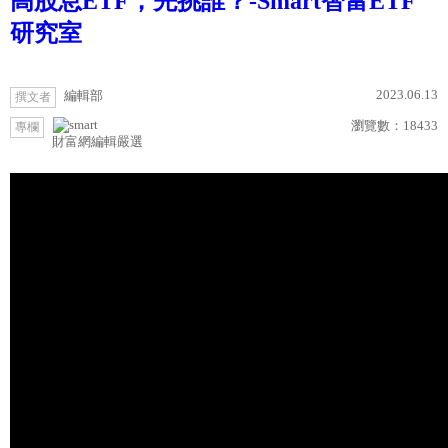
高股息ETF，先挑誰？-Smart智富ETF
研究室
2023.06.13
編輯部
撰文者
瀏覽數：
18433
專欄
財富網編輯嚴選