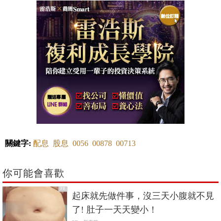
關鍵字:
配息
股息
0056
00878
00713
你可能會喜歡
PR
起床就先做件事，沒三天小腹就不見
了! 肚子一天天變小！