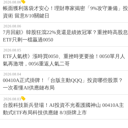
2026.08.06
帳面獲利落袋才安心！理財專家揭密「9%攻守兼備」投
資術 留意8/10關鍵日
2026.08.06
7月回顧》韓股狂瀉22%竟還是績效冠軍？重挫時高股息
ETF只剩一檔贏過0050
2026.08.05
ETF人氣榜》漲時買0050、重挫時更要撿！0050單月人
氣再激增，0056重返人氣二哥
2026.08.04
00410A正式掛牌！「台版主動QQQ」投資哪些股票？
一次看懂AI供應鏈布局
2026.08.03
台股科技新兵登場！AI投資不光看護國神山 00410A主
動式ETF布局科技供應鏈 8/3掛牌上市