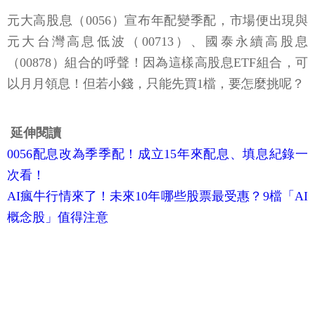
元大高股息（0056）宣布年配變季配，市場便出現與
元大台灣高息低波（00713）、國泰永續高股息
（00878）組合的呼聲！因為這樣高股息ETF組合，可
以月月領息！但若小錢，只能先買1檔，要怎麼挑呢？
延伸閱讀
0056配息改為季季配！成立15年來配息、填息紀錄一
次看！
AI瘋牛行情來了！未來10年哪些股票最受惠？9檔「AI
概念股」值得注意