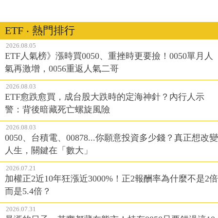
ETF ‧ 熱門排行
2026.08.05
ETF人氣榜》漲時買0050、重挫時更要撿！0050單月人
氣再激增，0056重返人氣二哥
2026.08.03
ETF愈跌愈買，成台股大跌時的定海神針？內行人示
警：背後暗藏死亡螺旋風險
2026.08.03
0050、台積電、00878...你願意投資多少錢？真正想改變
人生，關鍵在「數大」
2026.07.21
加權正2近10年狂漲近3000%！正2報酬率為什麼不是2倍
而是5.4倍？
2026.07.31