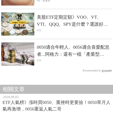
PR・新素簡
美股ETF定期定額》VOO、VT、
VTI、QQQ、SPY是什麼？選誰好？-
Smart智富ETF研究室
ETF
0050適合年輕人、0056適合喜愛配息
者...阿格力：還有一檔「產業型
ETF」可參與半導體榮景
ETF
Recommended by
相關文章
2026.08.05
ETF人氣榜》漲時買0050、重挫時更要撿！0050單月人
氣再激增，0056重返人氣二哥