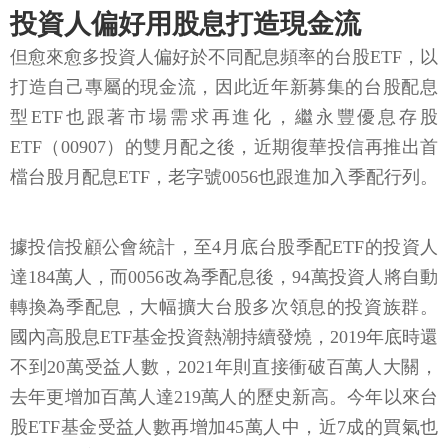
投資人偏好用股息打造現金流
但愈來愈多投資人偏好於不同配息頻率的台股ETF，以
打造自己專屬的現金流，因此近年新募集的台股配息
型ETF也跟著市場需求再進化，繼永豐優息存股
ETF（00907）的雙月配之後，近期復華投信再推出首
檔台股月配息ETF，老字號0056也跟進加入季配行列。
據投信投顧公會統計，至4月底台股季配ETF的投資人
達184萬人，而0056改為季配息後，94萬投資人將自動
轉換為季配息，大幅擴大台股多次領息的投資族群。
國內高股息ETF基金投資熱潮持續發燒，2019年底時還
不到20萬受益人數，2021年則直接衝破百萬人大關，
去年更增加百萬人達219萬人的歷史新高。今年以來台
股ETF基金受益人數再增加45萬人中，近7成的買氣也