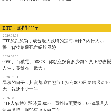
ETF ‧ 熱門排行
2026.08.03
ETF愈跌愈買，成台股大跌時的定海神針？內行人示
警：背後暗藏死亡螺旋風險
2026.08.03
0050、台積電、00878...你願意投資多少錢？真正想改變
人生，關鍵在「數大」
2026.07.31
暴漲的日子，其實都藏在熊市！持有0050只要錯過這10
天，報酬率少一半
2026.08.05
ETF人氣榜》漲時買0050、重挫時更要撿！0050單月人
氣再激增，0056重返人氣二哥