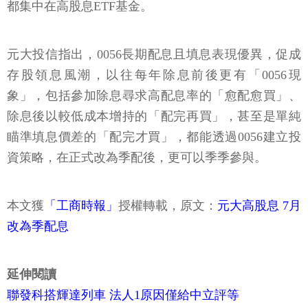
都集中在高股息ETF基金。
元大投信指出，0056長期配息且填息表現優異，促成
存股領息風潮，以往每年除息前後更有「0056現
象」，包括參加除息尋求高配息率的「愈配愈買」、
除息後以較低成本增持的「配完再買」，甚至是單純
瞄準填息價差的「配完才買」，都能透過0056建立投
資策略，在正式改為季配後，更可以季季參與。
本文獲
「工商時報」
授權轉載，原文：
元大高股息 7月
改為季配息
延伸閱讀
聯發科搭輝達列車 法人1原因僅給中立評等