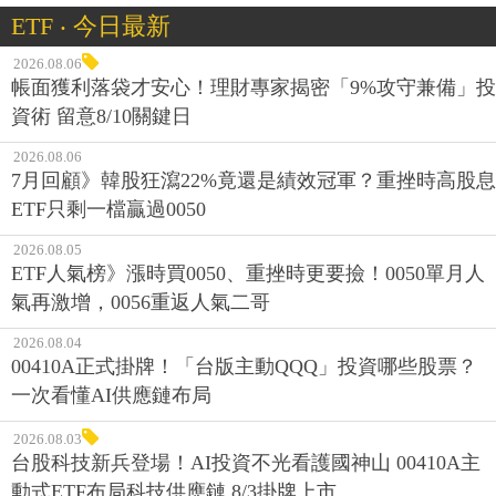
ETF ‧ 今日最新
2026.08.06
帳面獲利落袋才安心！理財專家揭密「9%攻守兼備」投
資術 留意8/10關鍵日
2026.08.06
7月回顧》韓股狂瀉22%竟還是績效冠軍？重挫時高股息
ETF只剩一檔贏過0050
2026.08.05
ETF人氣榜》漲時買0050、重挫時更要撿！0050單月人
氣再激增，0056重返人氣二哥
2026.08.04
00410A正式掛牌！「台版主動QQQ」投資哪些股票？
一次看懂AI供應鏈布局
2026.08.03
台股科技新兵登場！AI投資不光看護國神山 00410A主
動式ETF布局科技供應鏈 8/3掛牌上市