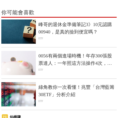
你可能會喜歡
峰哥的退休金準備筆記3》10元認購
00940，是真的撿到便宜嗎？
ETF
0056有兩個進場時機！年存300張股
票達人：一年照這方法操作4次，賺
進20%
ETF
綠角教你一次看懂！兆豐「台灣藍籌
30ETF」分析介紹
ETF
仙桃牌
PR