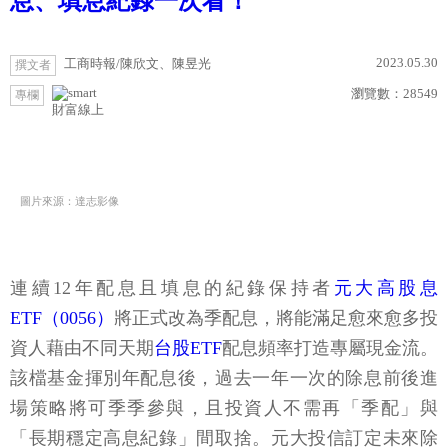
息、填息紀錄一次看！
2023.05.30
工商時報/陳欣文、陳昱光
撰文者
瀏覽數：
28549
專欄
財富線上
圖片來源：達志影像
連續12年配息且填息的紀錄保持者
元大高股息
ETF（0056）
將正式改為季配息，將能滿足愈來愈多投
資人藉由不同天期
台股ETF
配息頻率打造專屬現金流。
該檔基金揮別年配息後，過去一年一次的除息前後進
場策略將可季季參與，且投資人不需再「季配」與
「長期穩定高息紀錄」間取捨。元大投信訂定未來除