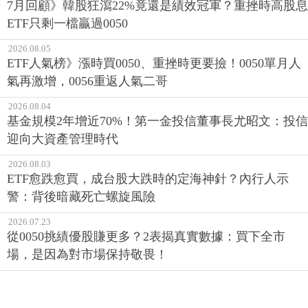
7月回顧》韓股狂瀉22%竟還是績效冠軍？重挫時高股息
ETF只剩一檔贏過0050
2026.08.05
ETF人氣榜》漲時買0050、重挫時更要撿！0050單月人
氣再激增，0056重返人氣二哥
2026.08.04
基金規模2年增近70%！第一金投信董事長尤昭文：投信
迎向大資產管理時代
2026.08.03
ETF愈跌愈買，成台股大跌時的定海神針？內行人示
警：背後暗藏死亡螺旋風險
2026.07.23
從0050挑績優股賺更多？2表揭真實數據：買下全市
場，是因為對市場保持敬畏！