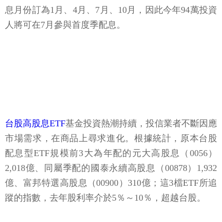
息月份訂為1月、4月、7月、10月，因此今年94萬投資
人將可在7月參與首度季配息。
台股高股息ETF
基金投資熱潮持續，投信業者不斷因應
市場需求，在商品上尋求進化。根據統計，原本台股
配息型ETF規模前3大為年配的元大高股息（0056）
2,018億、同屬季配的國泰永續高股息（00878）1,932
億、富邦特選高股息（00900）310億；這3檔ETF所追
蹤的指數，去年股利率介於5％～10％，超越台股。