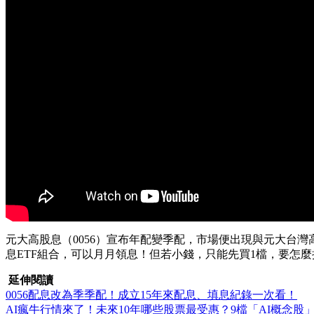
元大高股息（0056）宣布年配變季配，市場便出現與元大台灣高
息ETF組合，可以月月領息！但若小錢，只能先買1檔，要怎麼
延伸閱讀
0056配息改為季季配！成立15年來配息、填息紀錄一次看！
AI瘋牛行情來了！未來10年哪些股票最受惠？9檔「AI概念股