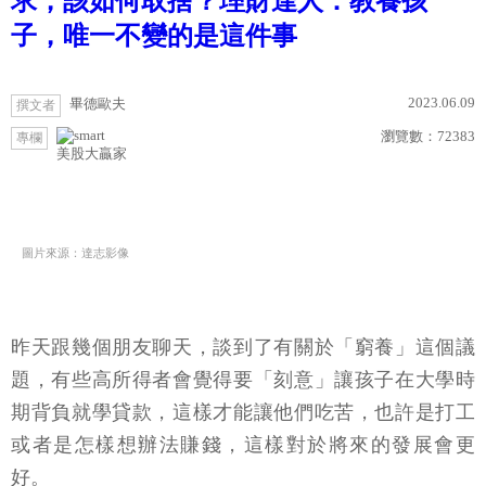
求，該如何取捨？理財達人：教養孩
子，唯一不變的是這件事
2023.06.09
畢德歐夫
撰文者
瀏覽數：
72383
專欄
美股大贏家
圖片來源：達志影像
昨天跟幾個朋友聊天，談到了有關於「窮養」這個議
題，有些高所得者會覺得要「刻意」讓孩子在大學時
期背負就學貸款，這樣才能讓他們吃苦，也許是打工
或者是怎樣想辦法賺錢，這樣對於將來的發展會更
好。