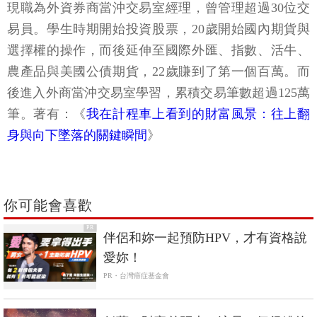
現職為外資券商當沖交易室經理，曾管理超過30位交
易員。學生時期開始投資股票，20歲開始國內期貨與
選擇權的操作，而後延伸至國際外匯、指數、活牛、
農產品與美國公債期貨，22歲賺到了第一個百萬。而
後進入外商當沖交易室學習，累積交易筆數超過125萬
筆。著有：《
我在計程車上看到的財富風景：往上翻
身與向下墜落的關鍵瞬間
》
你可能會喜歡
PR
伴侶和妳一起預防HPV，才有資格說
愛妳！
PR・台灣癌症基金會