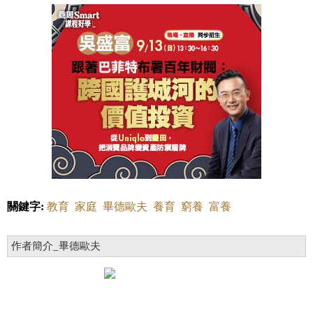
關鍵字:
教育
家庭
畢德歐夫
養育
窮養
富養
作者簡介_畢德歐夫