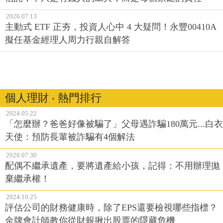
2026.07.13
主動式 ETF 正夯，投資人心中 4 大疑問！永豐00410A
擬任基金經理人周力行親自解答
個人理財 ‧ 熱門排行
2024.05.22
「怎麼辦？爸爸好像被騙了」父母遇詐騙180萬元...白衣
天使：預防長輩被詐騙有4個解法
2026.07.30
配偶不繼承遺產，要將遺產給小孩，記得：不用辦理拋
棄繼承權！
2024.10.25
評估公司的財務健康時，除了EPS還要檢視哪些指標？
金牌會計師教你從財報揪出股票的隱藏危機