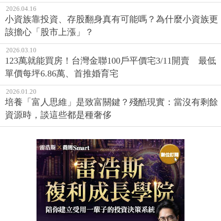
2026.04.16
小資族靠投資、存股翻身真有可能嗎？為什麼小資族更
該擔心「股市上漲」？
2026.03.10
123萬就能買房！台灣金聯100戶平價宅3/11開賣 最低
單價每坪6.86萬、首推婚育宅
2026.01.20
培養「富人思維」是致富關鍵？殘酷現實：當沒有剩餘
資源時，談這些都是種奢侈