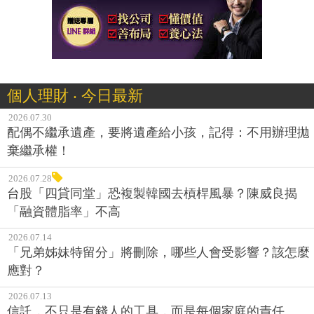
個人理財 ‧ 今日最新
2026.07.30
配偶不繼承遺產，要將遺產給小孩，記得：不用辦理拋
棄繼承權！
2026.07.28
台股「四貸同堂」恐複製韓國去槓桿風暴？陳威良揭
「融資體脂率」不高
2026.07.14
「兄弟姊妹特留分」將刪除，哪些人會受影響？該怎麼
應對？
2026.07.13
信託，不只是有錢人的工具，而是每個家庭的責任