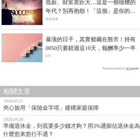
低薪、財富差距大…這是一個很糟的
年代？別再抱怨！「這個」是你的翻
身關鍵
致富故事
暴漲的日子，其實都藏在熊市！持有
0050只要錯過這10天，報酬率少一半
ETF
Recommended by
相關文章
2026.05.21
夾心族用「保險金字塔」建構家庭保障
2026.04.20
準備退休金，到底要多少錢才夠？用3%通膨估退休金為
什麼愈來愈行不通？