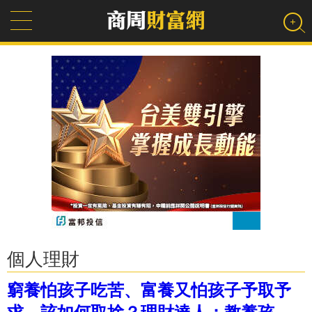
個人理財
窮養怕孩子吃苦、富養又怕孩子予取予