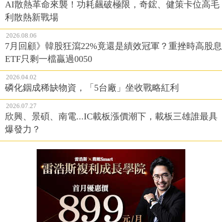
AI散熱革命來襲！功耗飆破極限，奇鋐、健策卡位高毛
利散熱新戰場
2026.08.06
7月回顧》韓股狂瀉22%竟還是績效冠軍？重挫時高股息
ETF只剩一檔贏過0050
2026.04.02
磷化銦成稀缺物資，「5台廠」坐收戰略紅利
2026.07.27
欣興、景碩、南電...IC載板漲價潮下，載板三雄誰最具
爆發力？