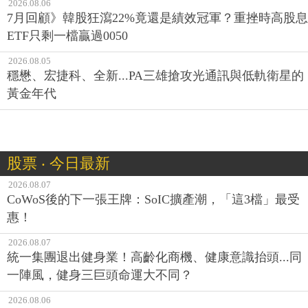
2026.08.06
7月回顧》韓股狂瀉22%竟還是績效冠軍？重挫時高股息
ETF只剩一檔贏過0050
2026.08.05
穩懋、宏捷科、全新...PA三雄搶攻光通訊與低軌衛星的
黃金年代
股票 ‧ 今日最新
2026.08.07
CoWoS後的下一張王牌：SoIC擴產潮，「這3檔」最受
惠！
2026.08.07
統一集團退出健身業！高齡化商機、健康意識抬頭...同
一陣風，健身三巨頭命運大不同？
2026.08.06