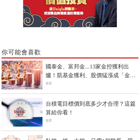
你可能會喜歡
國泰金、富邦金...13家金控獲利出
爐！凱基金獲利、股價猛漲成「金控
飆股」？
股票
台積電目標價到底多少才合理？這篇
算給你看！
股票
PR