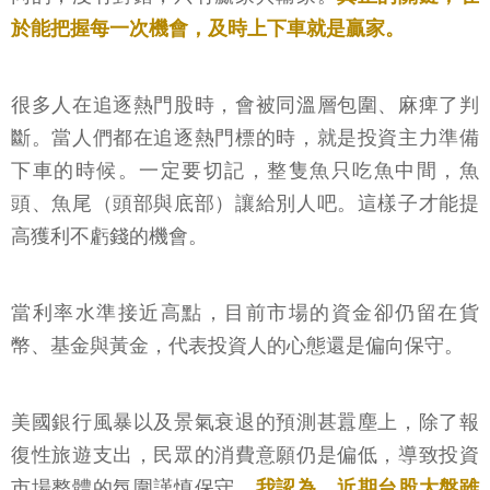
於能把握每一次機會，及時上下車就是贏家。
很多人在追逐熱門股時，會被同溫層包圍、麻痺了判
斷。當人們都在追逐熱門標的時，就是投資主力準備
下車的時候。一定要切記，整隻魚只吃魚中間，魚
頭、魚尾（頭部與底部）讓給別人吧。這樣子才能提
高獲利不虧錢的機會。
當利率水準接近高點，目前市場的資金卻仍留在貨
幣、基金與黃金，代表投資人的心態還是偏向保守。
美國銀行風暴以及景氣衰退的預測甚囂塵上，除了報
復性旅遊支出，民眾的消費意願仍是偏低，導致投資
市場整體的氛圍謹慎保守。
我認為，近期台股大盤雖