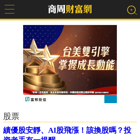
股票
績優股安靜、AI股飛漲！該換股嗎？投