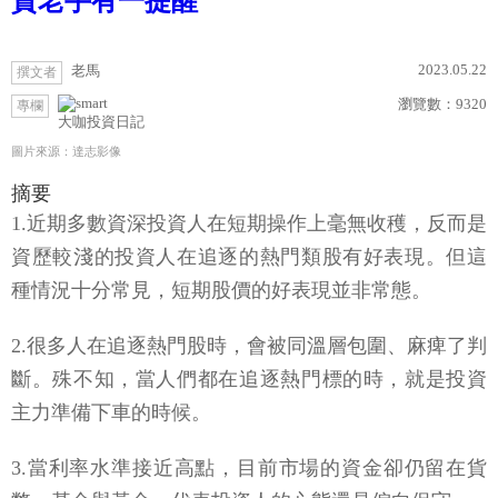
資老手有一提醒
2023.05.22
老馬
撰文者
瀏覽數：
9320
專欄
大咖投資日記
圖片來源：達志影像
摘要
1.近期多數資深投資人在短期操作上毫無收穫，反而是
資歷較淺的投資人在追逐的熱門類股有好表現。但這
種情況十分常見，短期股價的好表現並非常態。
2.很多人在追逐熱門股時，會被同溫層包圍、麻痺了判
斷。殊不知，當人們都在追逐熱門標的時，就是投資
主力準備下車的時候。
3.當利率水準接近高點，目前市場的資金卻仍留在貨