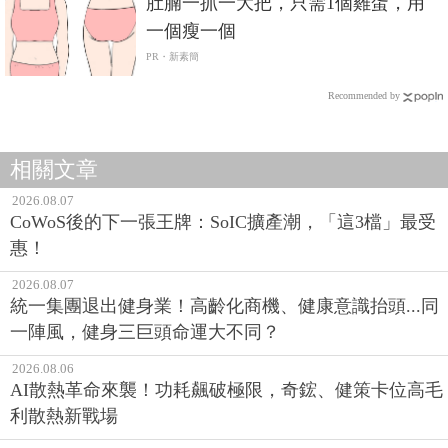
肚腩一抓一大把，只需1個雞蛋，用
一個瘦一個
PR・新素簡
Recommended by
相關文章
2026.08.07
CoWoS後的下一張王牌：SoIC擴產潮，「這3檔」最受
惠！
2026.08.07
統一集團退出健身業！高齡化商機、健康意識抬頭...同
一陣風，健身三巨頭命運大不同？
2026.08.06
AI散熱革命來襲！功耗飆破極限，奇鋐、健策卡位高毛
利散熱新戰場