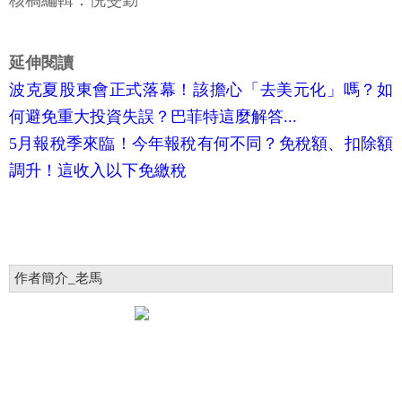
核稿編輯：倪旻勤
延伸閱讀
波克夏股東會正式落幕！該擔心「去美元化」嗎？如
何避免重大投資失誤？巴菲特這麼解答...
5月報稅季來臨！今年報稅有何不同？免稅額、扣除額
調升！這收入以下免繳稅
作者簡介_老馬