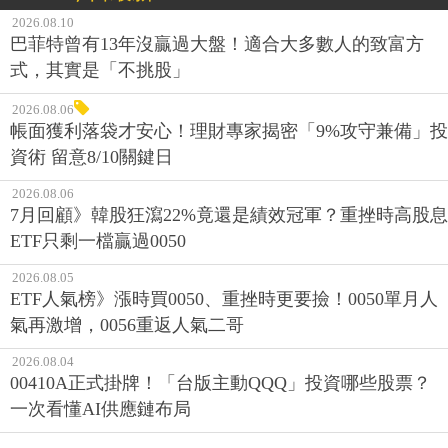
2026.08.10
巴菲特曾有13年沒贏過大盤！適合大多數人的致富方
式，其實是「不挑股」
2026.08.06
帳面獲利落袋才安心！理財專家揭密「9%攻守兼備」投
資術 留意8/10關鍵日
2026.08.06
7月回顧》韓股狂瀉22%竟還是績效冠軍？重挫時高股息
ETF只剩一檔贏過0050
2026.08.05
ETF人氣榜》漲時買0050、重挫時更要撿！0050單月人
氣再激增，0056重返人氣二哥
2026.08.04
00410A正式掛牌！「台版主動QQQ」投資哪些股票？
一次看懂AI供應鏈布局