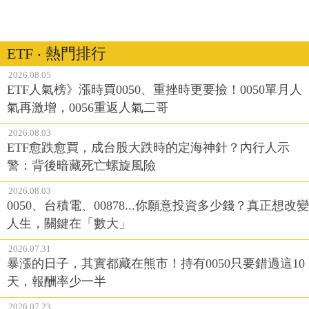
ETF ‧ 熱門排行
2026.08.05
ETF人氣榜》漲時買0050、重挫時更要撿！0050單月人
氣再激增，0056重返人氣二哥
2026.08.03
ETF愈跌愈買，成台股大跌時的定海神針？內行人示
警：背後暗藏死亡螺旋風險
2026.08.03
0050、台積電、00878...你願意投資多少錢？真正想改變
人生，關鍵在「數大」
2026.07.31
暴漲的日子，其實都藏在熊市！持有0050只要錯過這10
天，報酬率少一半
2026.07.23