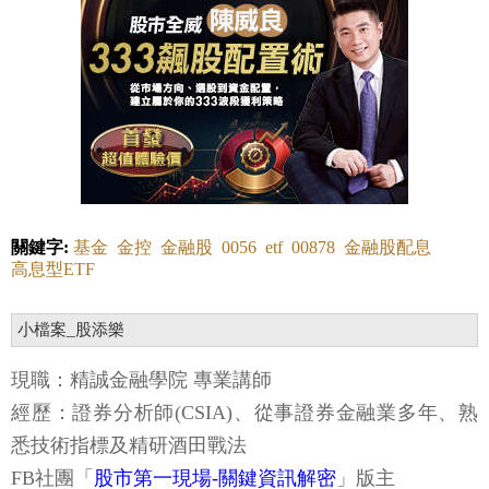
關鍵字:
基金
金控
金融股
0056
etf
00878
金融股配息
高息型ETF
小檔案_股添樂
現職：精誠金融學院 專業講師
經歷：證券分析師(CSIA)、從事證券金融業多年、熟
悉技術指標及精研酒田戰法
FB社團
「
股市第一現場-關鍵資訊解密
」
版主