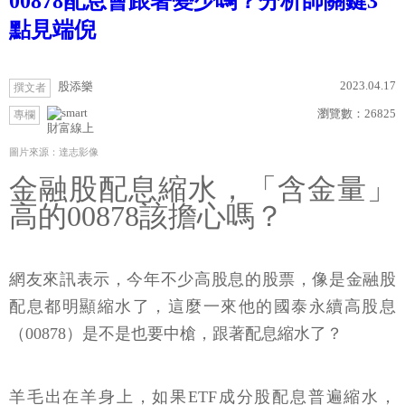
00878配息會跟著變少嗎？分析師關鍵3
點見端倪
2023.04.17
股添樂
撰文者
瀏覽數：
26825
專欄
財富線上
圖片來源：達志影像
金融股配息縮水，「含金量」
高的00878該擔心嗎？
網友來訊表示，今年不少高股息的股票，像是金融股
配息都明顯縮水了，這麼一來他的國泰永續高股息
（00878）是不是也要中槍，跟著配息縮水了？
羊毛出在羊身上，如果ETF成分股配息普遍縮水，