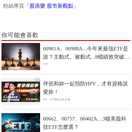
粉絲專頁
「股添樂 股市新觀點」
你可能會喜歡
00981A、00988A...今年來最強ETF是
誰？主動式、被動式...8檔績效突破
100%
ETF
PR
伴侶和妳一起預防HPV，才有資格說
愛妳！
PR・台灣癌症基金會
00662、00757、00402A…3檔美股科
技ETF怎麼選？