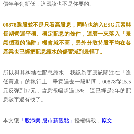
價年年創新低，這應該也不是你要的。
00878選股並不是只看高股息，同時也納入ESG元素與
長期營運平穩、穩定配息的條件，這麼一來落入「景
氣循環的陷阱」機會就不高，另外分散持股平均在各
產業也已經把配息縮水的傷害減到最輕了。
所以與其糾結在配息縮水，我認為更應該關注在「逢
低買進」的執行上，畢竟過去一段時間，00878從15.5
元反彈到17元，含息漲幅超過15%，這已經是2年的配
息數字還有找了。
本文獲
「股添樂 股市新觀點」
授權轉載，
原文