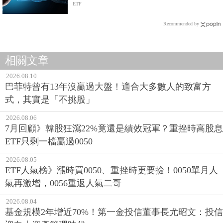
ETF
Recommended by
相關文章
2026.08.10
巴菲特曾有13年沒贏過大盤！適合大多數人的致富方
式，其實是「不挑股」
2026.08.06
7月回顧》韓股狂瀉22%竟還是績效冠軍？重挫時高股息
ETF只剩一檔贏過0050
2026.08.05
ETF人氣榜》漲時買0050、重挫時更要撿！0050單月人
氣再激增，0056重返人氣二哥
2026.08.04
基金規模2年增近70%！第一金投信董事長尤昭文：投信