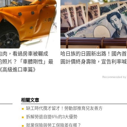
包肉，看過房車被輾成
哈日族的日圓新出路！國內首
的照片？「車體剛性」最
圓計價終身壽險，宣告利率喊
《高級進口車篇》
Recommended by
相關文章
缺工時代攬才留才！勞動部推育兒友善方
拆解勞退自提6％的3大優勢
就業保險與勞工保險差在哪？