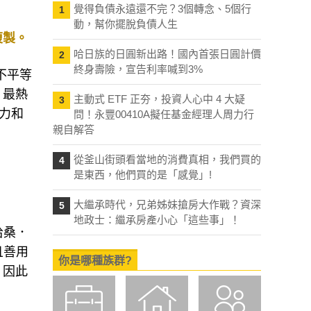
覺得負債永遠還不完？3個轉念、5個行
1
動，幫你擺脫負債人生
複製。
哈日族的日圓新出路！國內首張日圓計價
2
終身壽險，宣告利率喊到3%
不平等
，最熱
主動式 ETF 正夯，投資人心中 4 大疑
3
力和
問！永豐00410A擬任基金經理人周力行
親自解答
從釜山街頭看當地的消費真相，我們買的
4
是東西，他們買的是「感覺」!
大繼承時代，兄弟姊妹搶房大作戰？資深
5
地政士：繼承房產小心「這些事」！
哈桑．
且善用
你是哪種族群?
，因此