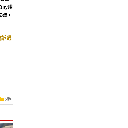
ay賺
式碼，
告訴過
列印