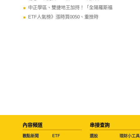
中正學區、雙捷地王加持！「全陽羅斯福
ETF人氣榜》漲時買0050、重挫時
內容頻道
串接查詢
觀點新聞
ETF
選股
理財小工具