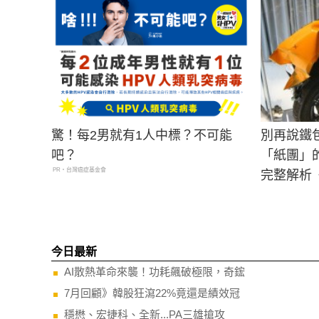
驚！每2男就有1人中標？不可能
別再說鐵
吧？
「紙團」
PR・台灣癌症基金會
完整解析
今日最新
AI散熱革命來襲！功耗飆破極限，奇鋐
7月回顧》韓股狂瀉22%竟還是績效冠
穩懋、宏捷科、全新...PA三雄搶攻