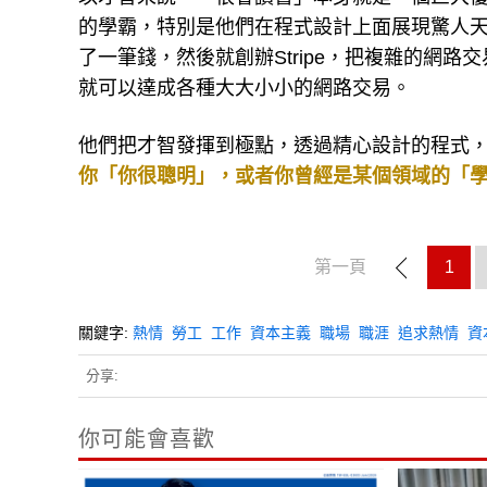
的學霸，特別是他們在程式設計上面展現驚人天賦
了一筆錢，然後就創辦Stripe，把複雜的網
就可以達成各種大大小小的網路交易。
他們把才智發揮到極點，透過精心設計的程式
你「你很聰明」，或者你曾經是某個領域的「
第一頁
1
關鍵字:
熱情
勞工
工作
資本主義
職場
職涯
追求熱情
資
分享:
你可能會喜歡