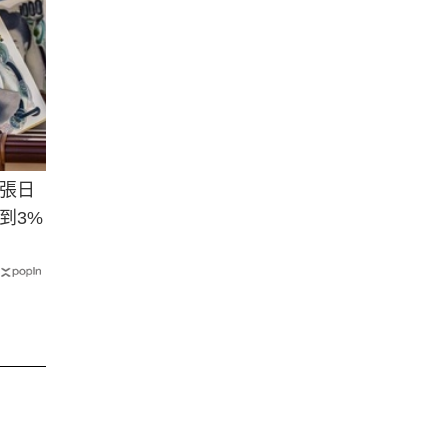
張日
到3%