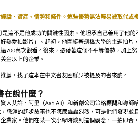
含經驗、資產、情勢和條件。這些優勢無法輕易被取代或
er，可是這不是他成功的關鍵性因素。他坦承自己善用了他的
剛好熱愛拍影片」。起初，他圍繞著劍橋大學的主題拍片
超過700萬次觀看。後來，憑藉著這個不平等優勢，加上努
萬美金以上的企業。
的推薦，找了這本在中文書友圈鮮少被提及的書來讀。
書在說什麼？
人艾許．阿里（Ash Ali）和新創公司策略顧問和導師
富二代，職涯的起步故事也不怎麼轟轟烈烈，可是他們發現並
的企業家。他們在某一次小聚時談到這個觀念，一拍即合