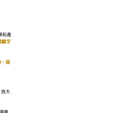
牌和產
關鍵字
勢，這
，放大
讀書