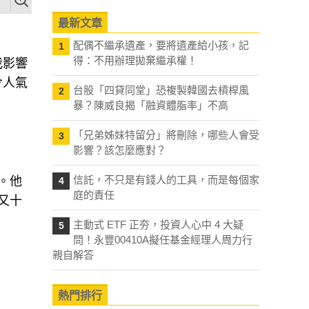
最新文章
配偶不繼承遺產，要將遺產給小孩，記
1
得：不用辦理拋棄繼承權！
我影響
令人氣
台股「四貸同堂」恐複製韓國去槓桿風
2
暴？陳威良揭「融資體脂率」不高
「兄弟姊妹特留分」將刪除，哪些人會受
3
影響？該怎麼應對？
信託，不只是有錢人的工具，而是每個家
詞。他
4
庭的責任
又十
主動式 ETF 正夯，投資人心中 4 大疑
5
問！永豐00410A擬任基金經理人周力行
親自解答
熱門排行