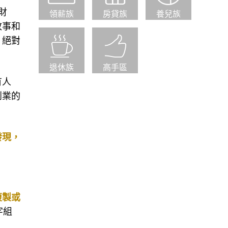
財
領薪族
房貸族
養兒族
故事和
，絕對
退休族
高手區
有人
創業的
發現，
複製或
字組