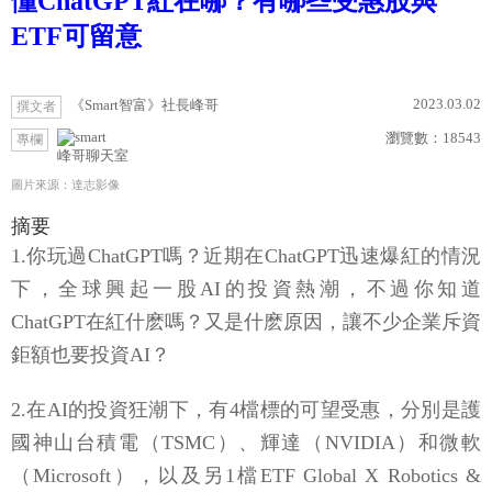
懂ChatGPT紅在哪？有哪些受惠股與
ETF可留意
2023.03.02
《Smart智富》社長峰哥
撰文者
瀏覽數：
18543
專欄
峰哥聊天室
圖片來源：達志影像
摘要
1.你玩過ChatGPT嗎？近期在ChatGPT迅速爆紅的情況
下，全球興起一股AI的投資熱潮，不過你知道
ChatGPT在紅什麽嗎？又是什麽原因，讓不少企業斥資
鉅額也要投資AI？
2.在AI的投資狂潮下，有4檔標的可望受惠，分別是護
國神山台積電（TSMC）、輝達（NVIDIA）和微軟
（Microsoft），以及另1檔ETF Global X Robotics &