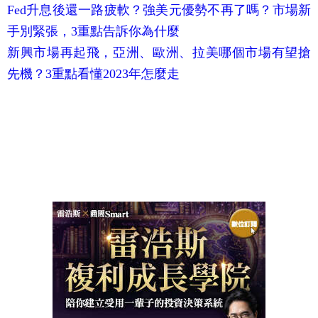
Fed升息後還一路疲軟？強美元優勢不再了嗎？市場新
手別緊張，3重點告訴你為什麼
新興市場再起飛，亞洲、歐洲、拉美哪個市場有望搶
先機？3重點看懂2023年怎麼走