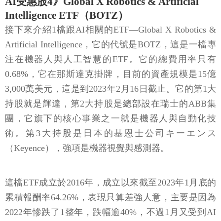
AI受惠股4》Global X Robotics & Artificial
Intelligence ETF（BOTZ）
接下來介紹1檔跟AI相關的ETF—Global X Robotics &
Artificial Intelligence，它的代號是BOTZ，這是一檔專
注在機器人與人工智慧的ETF。它的總費用率只有
0.68%，它在那斯達克掛牌，目前的資產規模是15億
3,000萬美元，這是到2023年2月16日截止。它的第1大
持股就是輝達，第2大持股是總部設在瑞士的ABB集
團，它旗下的核心事業之一就是機器人與自動化技
術。第3大持股是日本的基恩士公司キーエンス
（Keyence），強項是機器視覺與感測器。
這檔ETF成立於2016年，成立以來截至2023年1月底的
累積報酬率64.26%，表現只算差強人意，主要是因為
2022年慘跌了1整年，跌幅逾40%，不過1月又受到AI