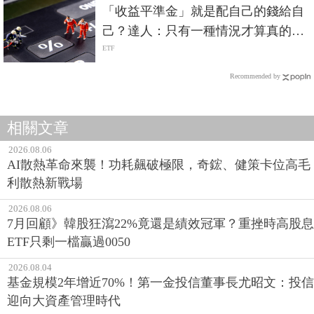
「收益平準金」就是配自己的錢給自
己？達人：只有一種情況才算真的賺
到
ETF
Recommended by
相關文章
2026.08.06
AI散熱革命來襲！功耗飆破極限，奇鋐、健策卡位高毛
利散熱新戰場
2026.08.06
7月回顧》韓股狂瀉22%竟還是績效冠軍？重挫時高股息
ETF只剩一檔贏過0050
2026.08.04
基金規模2年增近70%！第一金投信董事長尤昭文：投信
迎向大資產管理時代