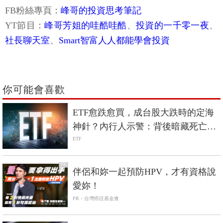
FB粉絲專頁：
峰哥的投資思考筆記
YT節目：
峰哥芳姐的哇酷哇酷
、
投資的一千零一夜
、
社長聊天室
、
Smart智富人人都能學會投資
你可能會喜歡
ETF愈跌愈買，成台股大跌時的定海
神針？內行人示警：背後暗藏死亡螺
旋風險
ETF
PR
伴侶和妳一起預防HPV，才有資格說
愛妳！
PR・台灣癌症基金會