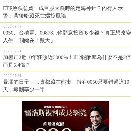
2026.08.03
ETF愈跌愈買，成台股大跌時的定海神針？內行人示
警：背後暗藏死亡螺旋風險
2026.08.03
0050、台積電、00878...你願意投資多少錢？真正想改變
人生，關鍵在「數大」
2026.07.21
加權正2近10年狂漲近3000%！正2報酬率為什麼不是2倍
而是5.4倍？
2026.07.31
暴漲的日子，其實都藏在熊市！持有0050只要錯過這10
天，報酬率少一半