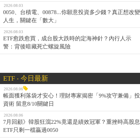
2026.08.03
0050、台積電、00878...你願意投資多少錢？真正想改變
人生，關鍵在「數大」
2026.08.03
ETF愈跌愈買，成台股大跌時的定海神針？內行人示
警：背後暗藏死亡螺旋風險
ETF ‧ 今日最新
2026.08.06
帳面獲利落袋才安心！理財專家揭密「9%攻守兼備」投
資術 留意8/10關鍵日
2026.08.06
7月回顧》韓股狂瀉22%竟還是績效冠軍？重挫時高股息
ETF只剩一檔贏過0050