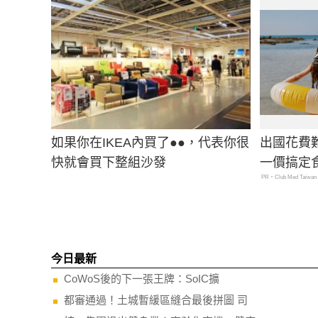
如果你在IKEA內買了●●，代表你很
出國花費
快就會買下整組沙發
一價搞定
PR・Club Med Taiwan
今日最新
CoWoS後的下一張王牌：SoIC擴
都審通過！土城暫緩區縫合最後拼圖 司