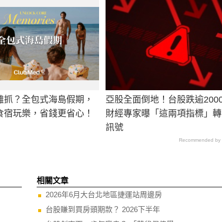
難抓？全包式海島假期，
亞股全面倒地！台股跌逾200
食宿玩樂，省錢更省心！
財經專家曝「這兩項指標」轉
訊號
Recommended by
相關文章
2026年6月大台北地區捷運站周邊房
台股賺到買房頭期款？ 2026下半年