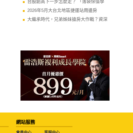
台股創高下一步怎麼走？ 「落袋保值學
2026年5月大台北地區捷運站周邊房
大繼承時代，兄弟姊妹搶房大作戰？資深
網站服務
會員中心
客服中心