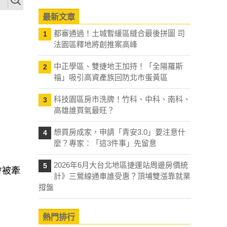
最新文章
都審通過！土城暫緩區縫合最後拼圖 司
1
法園區釋地將創推案高峰
中正學區、雙捷地王加持！「全陽羅斯
2
福」吸引高資產族回防北市蛋黃區
科技園區房市洗牌！竹科、中科、南科、
3
高雄誰買氣最旺？
想買房成家，申請「青安3.0」要注意什
4
麼？專家：「這3件事」先留意
2026年6月大台北地區捷運站周邊房價統
5
會被牽
計》三鶯線通車誰受惠？頂埔雙漲靠就業
撐盤
熱門排行