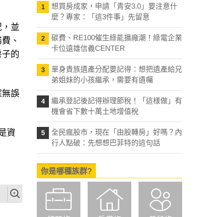
想買房成家，申請「青安3.0」要注意什
1
麼？專家：「這3件事」先留意
況，並
碳費、RE100催生綠能擴廠潮！綠電企業
2
務費、
卡位遠雄信義CENTER
房子的
單身貴族遺產分配要記得：想把遺產給兄
3
弟姐妹的小孩繼承，需要有遺囑
確無誤
繼承登記後記得辦理節稅！「這樣做」有
4
機會省下數十萬土地增值稅
是資
全民瘋股市，現在「由股轉房」好嗎？內
5
行人點破：先想想巴菲特的這句話
你是哪種族群?