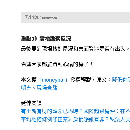
圖片來源：moneybar
重點3》實地勘察屋況
最後要到現場核對屋況和書面資料是否有出入
希望大家都能買到心儀的房子！
本文獲
「moneybar」
授權轉載，原文：
降低你
明書、現場查驗
延伸閱讀
有土斯有財的觀念已過時？國際超級房仲：在
平均地權條例修正案》房價漲誰有罪？私法人