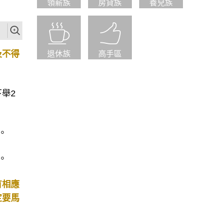
領薪族
房貸族
養兒族
及不得
退休族
高手區
舉2
。
。
有相應
定要馬