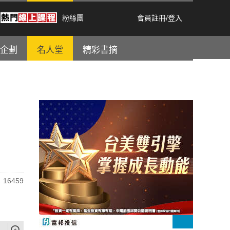
粉絲團
會員註冊
/
登入
企劃
名人堂
精彩書摘
16459