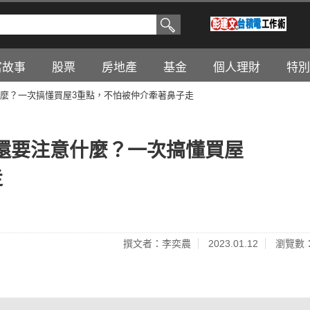
富故事
股票
房地產
基金
個人理財
特別
麼？一次搞懂買屋3重點，不怕被仲介牽著鼻子走
還要注意什麼？一次搞懂買屋
走
撰文者：李奕農
2023.01.12
瀏覽數：