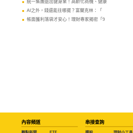
統一集團退出健身業！高齡化商機、健康
AI之外，錢還能往哪擺？富蘭克林：「
帳面獲利落袋才安心！理財專家揭密「9
內容頻道
串接查詢
觀點新聞
ETF
選股
理財小工具