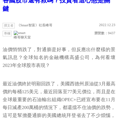
各國股市還有救嗎？投資者這心態是關
鍵
2022.12.23
《Smart智富》社長峰哥
撰文者
瀏覽數：
9437
專欄
峰哥聊天室
油價悄悄跌了，對通膨是好事，但反應出什麼樣的景
氣訊息？全球知名的金融機構高盛公司，為何看壞
2023年全球股市表現？
最近油價終於明顯回跌了，美國西德州原油從3月最高
價約每桶125美元，最近回落至77美元價位，而且是在
全球最重要的石油輸出組織OPEC+已經宣布要在11月
每日減產200萬桶的情況下，都還擋不住油價的跌勢，
這可是幫擔憂通膨的美國總統拜登省去了不少煩惱，