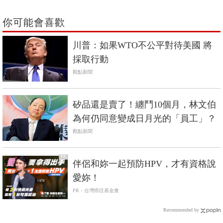
你可能會喜歡
川普：如果WTO不公平對待美國 將
採取行動
觀點新聞
矽品還是賣了！纏鬥10個月，林文伯
為何仍同意變成日月光的「員工」？
觀點新聞
PR
伴侶和妳一起預防HPV，才有資格說
愛妳！
PR・台灣癌症基金會
Recommended by