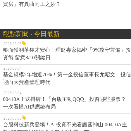
買房」有異曲同工之妙？
觀點新聞 ‧ 今日最新
2026.08.06
帳面獲利落袋才安心！理財專家揭密「9%攻守兼備」投
資術 留意8/10關鍵日
2026.08.04
基金規模2年增近70%！第一金投信董事長尤昭文：投信
迎向大資產管理時代
2026.08.04
00410A正式掛牌！「台版主動QQQ」投資哪些股票？
一次看懂AI供應鏈布局
2026.08.03
台股科技新兵登場！AI投資不光看護國神山 00410A主