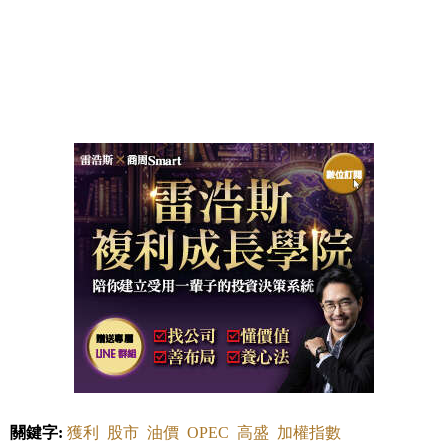
關鍵字:
獲利
股市
油價
OPEC
高盛
加權指數