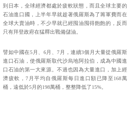
到日本，全球經濟都處於疲軟狀態，而且全球主要的
石油進口國，上半年早就趁著俄羅斯為了籌軍費而在
全球大賣油時，不少早就已經囤油囤得飽飽的，反而
只有拜登政府在猛釋出戰備儲油。
譬如中國在5月、6月、7月，連續3個月大量從俄羅斯
進口石油，使俄羅斯取代沙烏地阿拉伯，成為中國進
口石油的第一大來源。不過也因為大量進口，加上經
濟疲軟，7月平均自俄羅斯每日進口額已降至168萬
桶，遠低於5月的198萬桶，整整降低了15%。