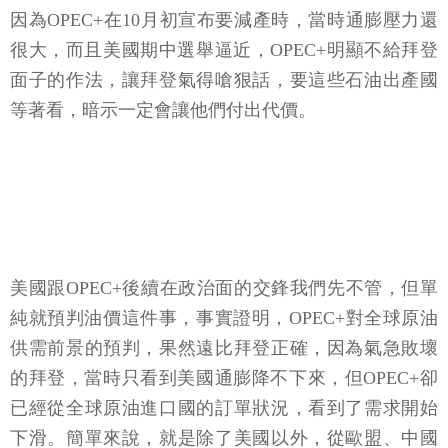
因為OPEC+在10月初宣布要減產時，當時通膨壓力還
很大，而且美國期中選舉逼近，OPEC+明顯不給拜登
面子的作法，讓拜登氣得嗆狠話，要這些石油出產國
等著看，暗示一定會讓他們付出代價。
美國跟OPEC+後續在政治面的交鋒我們先不管，但單
純就預判油價這件事，事實證明，OPEC+對全球原油
供需前景的預判，果然遠比拜登正確，因為氣急敗壞
的拜登，當時只看到美國通膨降不下來，但OPEC+卻
已經從全球原油進口國的訂單狀況，看到了需求開始
下滑。簡單來說，就是除了美國以外，從歐盟、中國