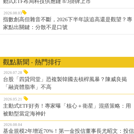
動式ETF布局科技供應鏈 8/3掛牌上市
2026.08.03
指數創高但雜音不斷，2026下半年該追高還是觀望？專
家點出關鍵：分散不是口號
觀點新聞 ‧ 熱門排行
2026.07.28
台股「四貸同堂」恐複製韓國去槓桿風暴？陳威良揭
「融資體脂率」不高
2026.05.21
主動式ETF好夯！專家曝「核心＋衛星」混搭策略：用
被動型當定海神針
2026.08.04
基金規模2年增近70%！第一金投信董事長尤昭文：投信