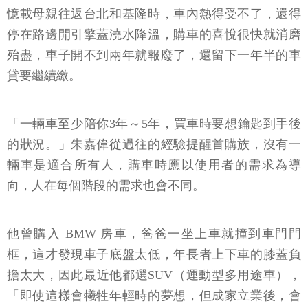
憶載母親往返台北和基隆時，車內熱得受不了，還得
停在路邊開引擎蓋澆水降溫，購車的喜悅很快就消磨
殆盡，車子開不到兩年就報廢了，還留下一年半的車
貸要繼續繳。
「一輛車至少陪你3年～5年，買車時要想鑰匙到手後
的狀況。」朱嘉偉從過往的經驗提醒首購族，沒有一
輛車是適合所有人，購車時應以使用者的需求為導
向，人在每個階段的需求也會不同。
他曾購入 BMW 房車，爸爸一坐上車就撞到車門門
框，這才發現車子底盤太低，年長者上下車的膝蓋負
擔太大，因此最近他都選SUV（運動型多用途車），
「即使這樣會犧牲年輕時的夢想，但成家立業後，會