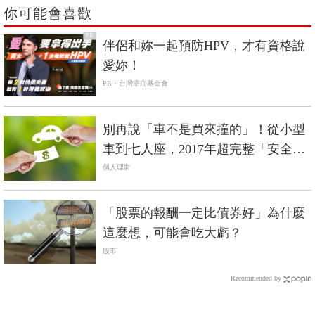
你可能會喜歡
PR
伴侶和妳一起預防HPV，才有資格說
愛妳！
PR・台灣癌症基金會
別再說「車不是買來撞的」！從小型
車到七人座，2017年超完整「安全先
決」購車指南
個人理財
「股票的報酬一定比債券好」為什麼
這麼想，可能會吃大虧？
股市
Recommended by