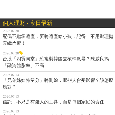
個人理財 ‧ 今日最新
2026.07.30
配偶不繼承遺產，要將遺產給小孩，記得：不用辦理拋
棄繼承權！
2026.07.28
台股「四貸同堂」恐複製韓國去槓桿風暴？陳威良揭
「融資體脂率」不高
2026.07.14
「兄弟姊妹特留分」將刪除，哪些人會受影響？該怎麼
應對？
2026.07.13
信託，不只是有錢人的工具，而是每個家庭的責任
2026.07.13