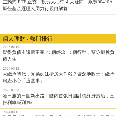
主動式 ETF 正夯，投資人心中 4 大疑問！永豐00410A
擬任基金經理人周力行親自解答
個人理財 ‧ 熱門排行
2026.06.10
覺得負債永遠還不完？3個轉念、5個行動，幫你擺脫負
債人生
2026.06.12
大繼承時代，兄弟姊妹搶房大作戰？資深地政士：繼承
房產小心「這些事」！
2026.07.08
哈日族的日圓新出路！國內首張日圓計價終身壽險，宣
告利率喊到3%
2024.08.11