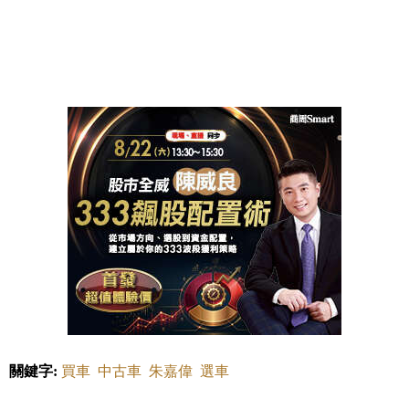
關鍵字:
買車
中古車
朱嘉偉
選車