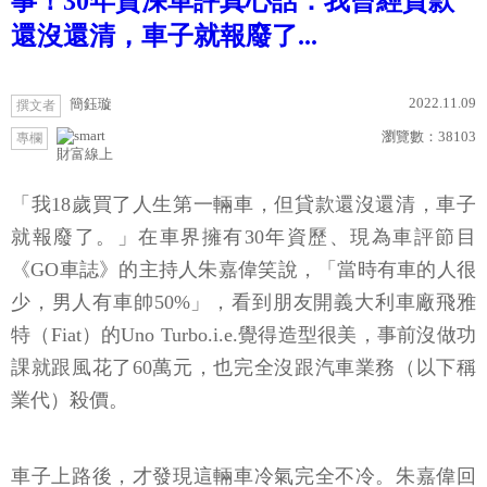
事！30年資深車評真心話：我曾經貸款
還沒還清，車子就報廢了...
2022.11.09
簡鈺璇
撰文者
瀏覽數：
38103
專欄
財富線上
「我18歲買了人生第一輛車，但貸款還沒還清，車子
就報廢了。」在車界擁有30年資歷、現為車評節目
《GO車誌》的主持人朱嘉偉笑說，「當時有車的人很
少，男人有車帥50%」，看到朋友開義大利車廠飛雅
特（Fiat）的Uno Turbo.i.e.覺得造型很美，事前沒做功
課就跟風花了60萬元，也完全沒跟汽車業務（以下稱
業代）殺價。
車子上路後，才發現這輛車冷氣完全不冷。朱嘉偉回