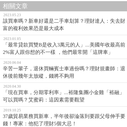
相關文章
2023.05.23
該買車嗎？新車好還是二手車划算？理財達人：失去財
富的複利效果恐是最大成本
2023.01.05
「最常貸款買雙B是收入3萬元的人」...美國年收最高前
2%富人跟你想的不一樣 ，他們最常開「這牌車」
2020.06.04
辛苦一輩子，退休買輛賓士車過份嗎？理財規畫師：退
休後前幾年太放縱，錢將不夠用
2020.04.30
「現在買車，分期零利率」...裕隆集團小金雞「裕融」
可以買嗎？艾蜜莉：這因素需要觀望
2019.10.25
37歲貿易業務買新車，半年後卻淪落到要跟父母伸手要
錢！專家：他犯了理財5個大忌！