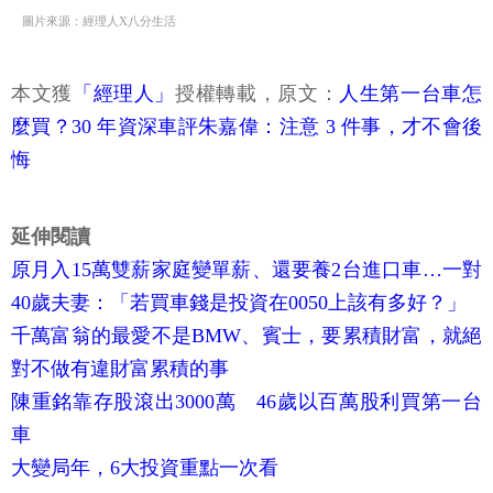
圖片來源：經理人X八分生活
本文獲
「經理人」
授權轉載，原文：
人生第一台車怎
麼買？30 年資深車評朱嘉偉：注意 3 件事，才不會後
悔
延伸閱讀
原月入15萬雙薪家庭變單薪、還要養2台進口車…一對
40歲夫妻：「若買車錢是投資在0050上該有多好？」
千萬富翁的最愛不是BMW、賓士，要累積財富，就絕
對不做有違財富累積的事
陳重銘靠存股滾出3000萬 46歲以百萬股利買第一台
車
大變局年，6大投資重點一次看