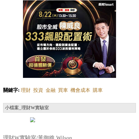
關鍵字:
理財
投資
金融
買車
機會成本
購車
小檔案_理財W實驗室
理財W實驗室/黃御維 Wilson