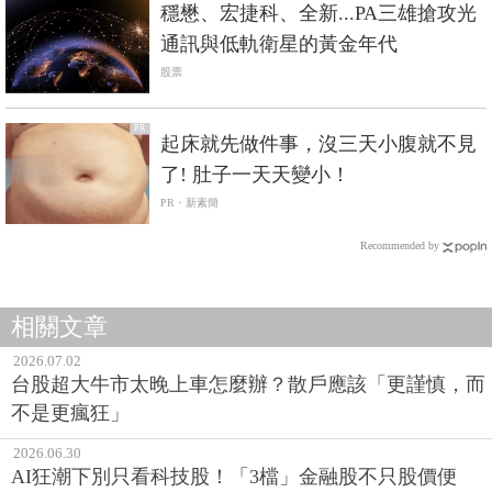
穩懋、宏捷科、全新...PA三雄搶攻光
通訊與低軌衛星的黃金年代
股票
PR
起床就先做件事，沒三天小腹就不見
了! 肚子一天天變小！
PR・新素簡
Recommended by
相關文章
2026.07.02
台股超大牛市太晚上車怎麼辦？散戶應該「更謹慎，而
不是更瘋狂」
2026.06.30
AI狂潮下別只看科技股！「3檔」金融股不只股價便