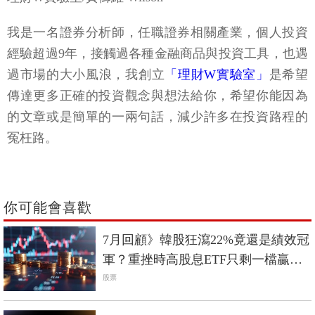
我是一名證券分析師，任職證券相關產業，個人投資
經驗超過9年，接觸過各種金融商品與投資工具，也遇
過市場的大小風浪，我創立
「理財W實驗室」
是希望
傳達更多正確的投資觀念與想法給你，希望你能因為
的文章或是簡單的一兩句話，減少許多在投資路程的
冤枉路。
你可能會喜歡
7月回顧》韓股狂瀉22%竟還是績效冠
軍？重挫時高股息ETF只剩一檔贏過
0050
股票