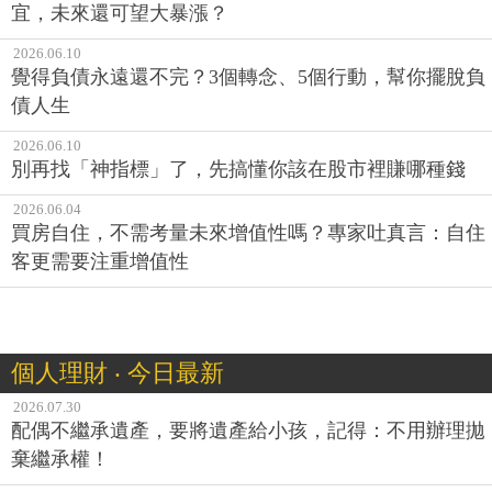
宜，未來還可望大暴漲？
2026.06.10
覺得負債永遠還不完？3個轉念、5個行動，幫你擺脫負
債人生
2026.06.10
別再找「神指標」了，先搞懂你該在股市裡賺哪種錢
2026.06.04
買房自住，不需考量未來增值性嗎？專家吐真言：自住
客更需要注重增值性
個人理財 ‧ 今日最新
2026.07.30
配偶不繼承遺產，要將遺產給小孩，記得：不用辦理拋
棄繼承權！