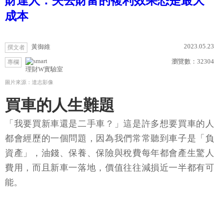
財達人：失去財富的複利效果恐是最大
成本
2023.05.23
黃御維
撰文者
瀏覽數：
32304
專欄
理財W實驗室
圖片來源：達志影像
買車的人生難題
「我要買新車還是二手車？」這是許多想要買車的人
都會經歷的一個問題，因為我們常常聽到車子是「負
資產」，油錢、保養、保險與稅費每年都會產生驚人
費用，而且新車一落地，價值往往減損近一半都有可
能。