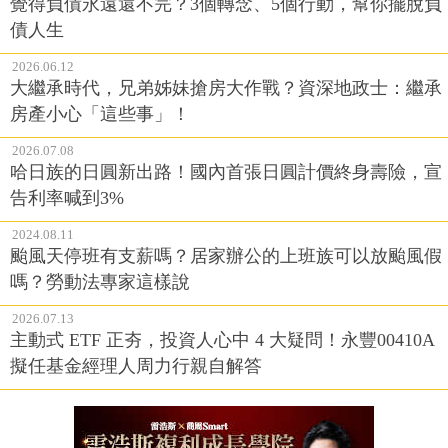
覺得負債永遠還不完？3個轉念、5個行動，幫你擺脫負
債人生
2026.06.12
大繼承時代，兄弟姊妹搶房大作戰？資深地政士：繼承
房產小心「這些事」！
2026.07.08
哈日族的日圓新出路！國內首張日圓計價終身壽險，宣
告利率喊到3%
2024.08.11
颱風天停班有支薪嗎？居家辦公的上班族可以放颱風假
嗎？勞動法專家這樣說
2026.07.13
主動式 ETF 正夯，投資人心中 4 大疑問！永豐00410A
擬任基金經理人周力行親自解答