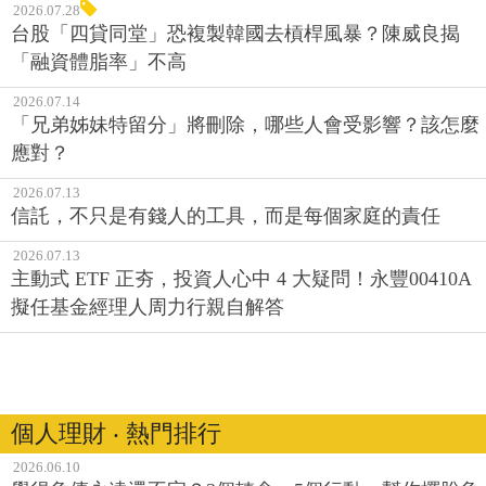
2026.07.28
台股「四貸同堂」恐複製韓國去槓桿風暴？陳威良揭
「融資體脂率」不高
2026.07.14
「兄弟姊妹特留分」將刪除，哪些人會受影響？該怎麼
應對？
2026.07.13
信託，不只是有錢人的工具，而是每個家庭的責任
2026.07.13
主動式 ETF 正夯，投資人心中 4 大疑問！永豐00410A
擬任基金經理人周力行親自解答
個人理財 ‧ 熱門排行
2026.06.10