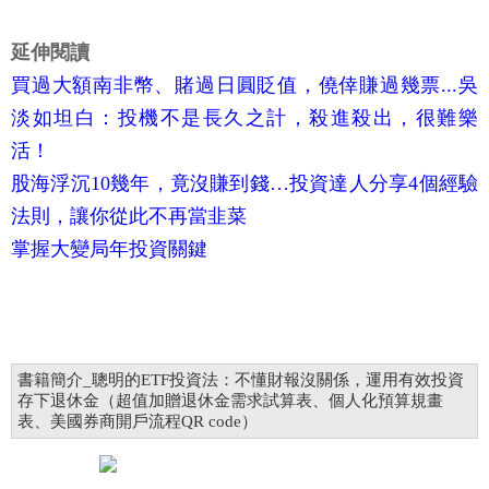
延伸閱讀
買過大額南非幣、賭過日圓貶值，僥倖賺過幾票...吳
淡如坦白：投機不是長久之計，殺進殺出，很難樂
活！
股海浮沉10幾年，竟沒賺到錢…投資達人分享4個經驗
法則，讓你從此不再當韭菜
掌握大變局年投資關鍵
書籍簡介_聰明的ETF投資法：不懂財報沒關係，運用有效投資
存下退休金（超值加贈退休金需求試算表、個人化預算規畫
表、美國券商開戶流程QR code）