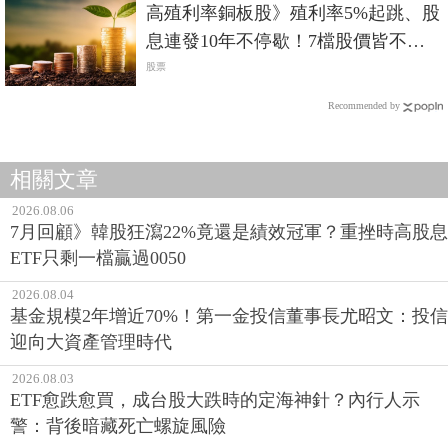
高殖利率銅板股》殖利率5%起跳、股
息連發10年不停歇！7檔股價皆不到
百元
股票
Recommended by
相關文章
2026.08.06
7月回顧》韓股狂瀉22%竟還是績效冠軍？重挫時高股息
ETF只剩一檔贏過0050
2026.08.04
基金規模2年增近70%！第一金投信董事長尤昭文：投信
迎向大資產管理時代
2026.08.03
ETF愈跌愈買，成台股大跌時的定海神針？內行人示
警：背後暗藏死亡螺旋風險