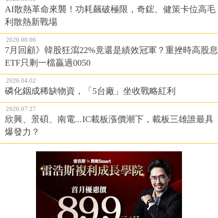
AI散熱革命來襲！功耗飆破極限，奇鋐、健策卡位高毛
利散熱新戰場
2026.08.06
7月回顧》韓股狂瀉22%竟還是績效冠軍？重挫時高股息
ETF只剩一檔贏過0050
2026.04.02
磷化銦成稀缺物資，「5台廠」坐收戰略紅利
2026.07.27
欣興、景碩、南電...IC載板漲價潮下，載板三雄誰最具
爆發力？