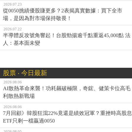
2026.07.23
從0050挑績優股賺更多？2表揭真實數據：買下全市
場，是因為對市場保持敬畏！
2026.07.22
半導體反攻號角響起！台股勁揚逾千點重返45,000點 法
人：基本面未變
股票 ‧ 今日最新
2026.08.06
AI散熱革命來襲！功耗飆破極限，奇鋐、健策卡位高毛
利散熱新戰場
2026.08.06
7月回顧》韓股狂瀉22%竟還是績效冠軍？重挫時高股息
ETF只剩一檔贏過0050
2026.08.05