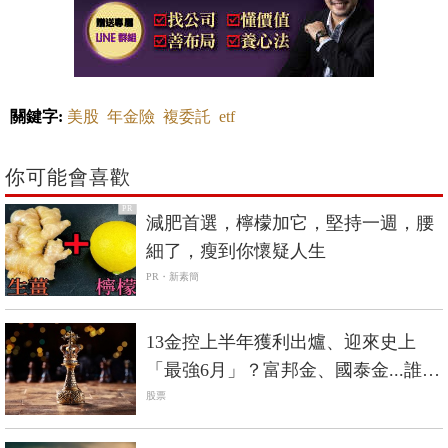
關鍵字:
美股
年金險
複委託
etf
你可能會喜歡
PR
減肥首選，檸檬加它，堅持一週，腰
細了，瘦到你懷疑人生
PR・新素簡
13金控上半年獲利出爐、迎來史上
「最強6月」？富邦金、國泰金...誰最
會賺？
股票