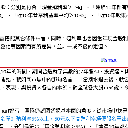
銅板股：分別是符合「現金殖利率＞5%」、「連續10年都有
張」、「近10年營業利益率平均＞10%」、「近10年股東
還需搭配其它條件來看，同時，殖利率也會因當年現金股
本變化等因素而有所差異，並非一成不變的定值。
10年的時間，期間曾造就了無數的少年股神、投資達人
才開始，就如同市場中的那句名言：「當潮水退去後，就
性、表現，與投資人各自的本領。對全球各大股市來說，
mart智富」團隊仍試圖透過基本面的角度，從市場中找尋
名單》殖利率5%以上，50元以下高殖利率績優股名單出
標」，分別是符合「現金殖利率＞5%」、「連續10年都