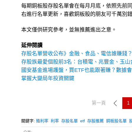
每期銅板股存股名單會在每月月底，依照先前同樣
右進行名單更新，喜歡銅板股的朋友可千萬別
本文僅供研究參考，並無推薦進出之意。
延伸閱讀
存股名單營收公布》金融、食品、電信誰賺錢？6
存股族最愛個股前3名：台積電、兆豐金、玉山金！
國安基金進場護盤，買ETF也能跟著賺？數據會說話
掌握大變局年投資關鍵
第一頁
1
關鍵字:
殖利率
利率
存股名單
etf
存股推薦
銅板股名單