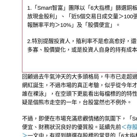
1.「Smart智富」團隊以「6大指標」篩選
放現金股利」、「近5個交易日成交量＞100
報酬率平均＞10%」及「股價便宜」。
2.特別提醒投資人，殖利率不是愈高愈好，
多寡、股價變化，或是投資人自身的持有成
回顧過去牛氣沖天的大多頭格局，牛市已走超過
網紅誕生，不過市場的真正考驗，似乎從今年
誰在裸泳」，在空頭下更能看出每檔標的的特
疑是個熊市走空的一年，台股當然也不例外。
不過，即便在市場充滿悲觀情緒的氛圍下，「S
便宜、財務狀況良好的優質股。延續先前
＜存股
＞
一文中，有提到篩選存股標的常見的「6大指