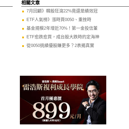
相關文章
7月回顧》韓股狂瀉22%竟還是績效冠
ETF人氣榜》漲時買0050、重挫時
基金規模2年增近70%！第一金投信董
ETF愈跌愈買，成台股大跌時的定海神
從0050挑績優股賺更多？2表揭真實