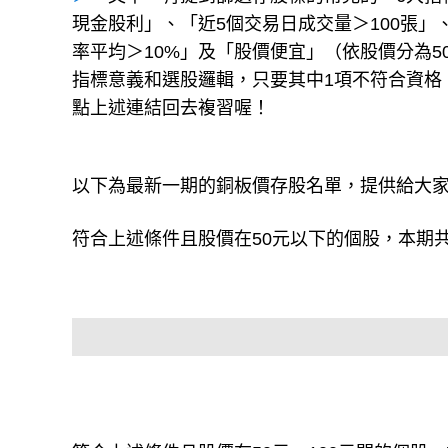
現金股利」、「近5個交易日成交量＞100張」
率平均＞10%」及「股價便宜」（依股價分為5
指標意義和選股邏輯，只要其中1項不符合資格
點上述連結回去複習喔！
以下為最新一期的銅板價存股名單，提供給大
符合上述條件且股價在50元以下的個股，本期