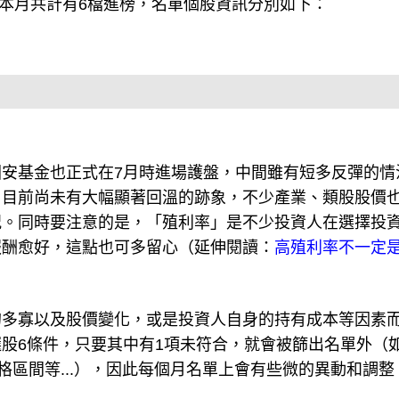
，本月共計有6檔進榜，名單個股資訊分別如下：
安基金也正式在7月時進場護盤，中間雖有短多反彈的情
，目前尚未有大幅顯著回溫的跡象，不少產業、類股股價
況。同時要注意的是，「殖利率」是不少投資人在選擇投
報酬愈好，這點也可多留心（延伸閱讀：
高殖利率不一定
的多寡以及股價變化，或是投資人自身的持有成本等因素
股6條件，只要其中有1項未符合，就會被篩出名單外（如
格區間等...），因此每個月名單上會有些微的異動和調整