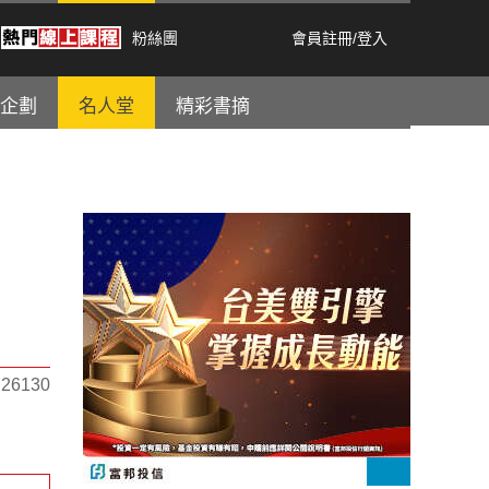
粉絲團
會員註冊
/
登入
企劃
名人堂
精彩書摘
6130