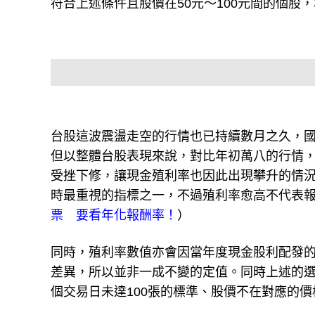
符合上述條件且股價在50元～100元間的個股
台股這波震盪走空的行情也已持續數月之久，國
但以整體台股表現來說，對比年初萬八的行情
受挫下修，讓現金殖利率也因此出現攀升的情
時最重視的指標之一，不過殖利率愈高不代表
票 要看年化報酬率！
）
同時，殖利率數值亦會因當年度現金股利配發
差異，所以並非一成不變的定值。同時上述的選
個交易日未達100張的標準、股價不在對應的價