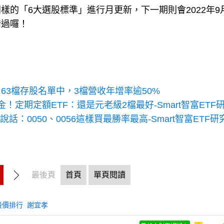
的「6大選股標準」進行月更新，下一期則會2022年9
錯過囉！
3檔存股名單中，3檔營收年增率逾50%
定期定額ETF：還是元老級2檔最好-Smart智富ETF
：0050、0056這樣買最勝率最高-Smart智富ETF研
最後頁
首頁
單頁閱讀
股價排行
謝宜孝