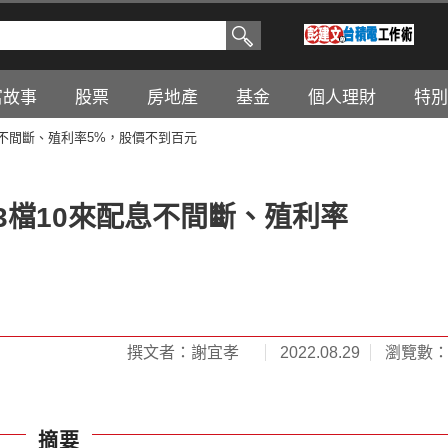
富故事
股票
房地產
基金
個人理財
特別
息不間斷、殖利率5%，股價不到百元
3檔10來配息不間斷、殖利率
撰文者：謝宜孝
2022.08.29
瀏覽數：2
摘要