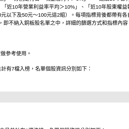
、「近10年營業利益率平均＞10%」、「近10年股東權益
0元以下及50元～100元這2組）。每項指標背後都帶有各
，即不納入銅板股名單之中，詳細的篩選方式和指標內容
家做參考使用。
共計有7檔入榜，名單個股資訊分別如下：