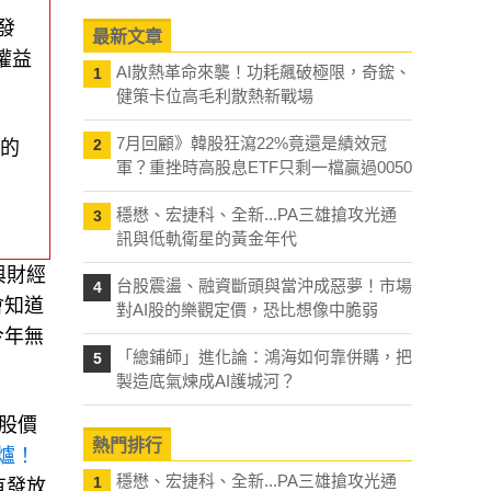
發
最新文章
權益
AI散熱革命來襲！功耗飆破極限，奇鋐、
1
健策卡位高毛利散熱新戰場
7月回顧》韓股狂瀉22%竟還是績效冠
2
利的
軍？重挫時高股息ETF只剩一檔贏過0050
穩懋、宏捷科、全新...PA三雄搶攻光通
3
訊與低軌衛星的黃金年代
與財經
台股震盪、融資斷頭與當沖成惡夢！市場
4
會知道
對AI股的樂觀定價，恐比想像中脆弱
今年無
「總鋪師」進化論：鴻海如何靠併購，把
5
製造底氣煉成AI護城河？
股價
熱門排行
爐！
穩懋、宏捷科、全新...PA三雄搶攻光通
1
有發放