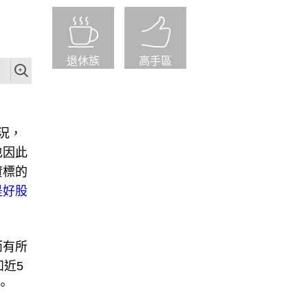
退休族
高手區
況，
也因此
資標的
是好股
而有所
近5
。