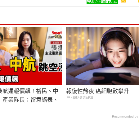
裝航運報價飆！裕民、中
報復性熬夜 癌細胞數攀升
PR・安達人壽 安心抗癌
，產業隊長：留意縮表、
Recommended by