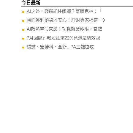
今日最新
AI之外，錢還能往哪擺？富蘭克林：「
帳面獲利落袋才安心！理財專家揭密「9
AI散熱革命來襲！功耗飆破極限，奇鋐
7月回顧》韓股狂瀉22%竟還是績效冠
穩懋、宏捷科、全新...PA三雄搶攻