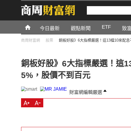
ETF
今日最新
觀點新聞
致
商周財富網
股票
銅板好股》6大指標嚴選！這13檔10來配
銅板好股》6大指標嚴選！這1
5%，股價不到百元
財富網編輯嚴選