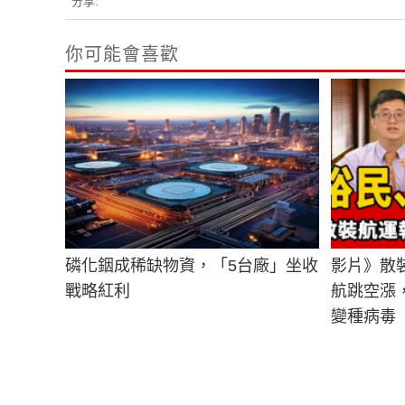
分享:
你可能會喜歡
磷化銦成稀缺物資，「5台廠」坐收
影片》散
戰略紅利
航跳空漲
變種病毒