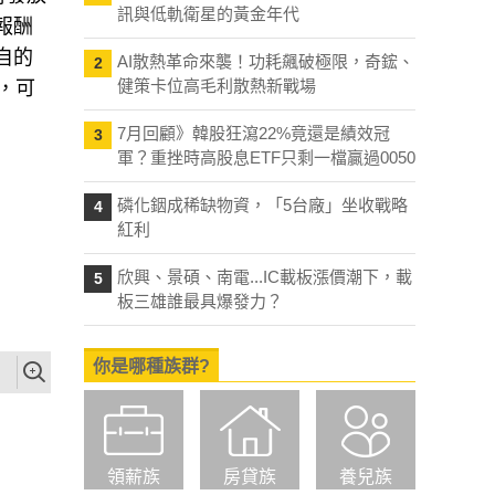
訊與低軌衛星的黃金年代
報酬
自的
AI散熱革命來襲！功耗飆破極限，奇鋐、
2
健策卡位高毛利散熱新戰場
，可
7月回顧》韓股狂瀉22%竟還是績效冠
3
軍？重挫時高股息ETF只剩一檔贏過0050
磷化銦成稀缺物資，「5台廠」坐收戰略
4
紅利
欣興、景碩、南電...IC載板漲價潮下，載
5
板三雄誰最具爆發力？
你是哪種族群?
領薪族
房貸族
養兒族