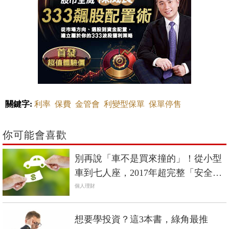
關鍵字:
利率
保費
金管會
利變型保單
保單停售
你可能會喜歡
別再說「車不是買來撞的」！從小型
車到七人座，2017年超完整「安全先
決」購車指南
個人理財
想要學投資？這3本書，綠角最推