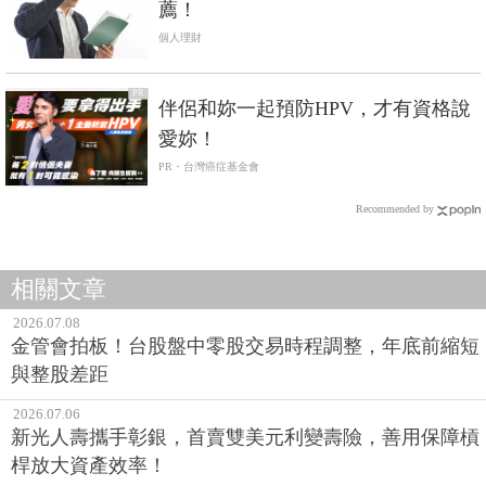
薦！
個人理財
PR
伴侶和妳一起預防HPV，才有資格說
愛妳！
PR・台灣癌症基金會
Recommended by
相關文章
2026.07.08
金管會拍板！台股盤中零股交易時程調整，年底前縮短
與整股差距
2026.07.06
新光人壽攜手彰銀，首賣雙美元利變壽險，善用保障槓
桿放大資產效率！