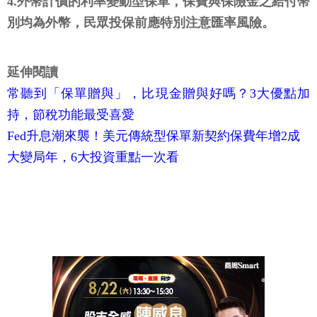
4.外幣計價的利率變動型保單，保費與保險金之給付幣
別均為外幣，民眾投保前應特別注意匯率風險。
延伸閱讀
常聽到「保單贈與」，比現金贈與好嗎？3大優點加
持，節稅功能最受喜愛
Fed升息潮來襲！美元傳統型保單新契約保費年增2成
大變局年，6大投資重點一次看