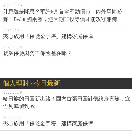
2026.06.15
升息還是降息？華許6月首會牽動債市，內外資同發
聲：Fed面臨兩難，短天期非投等債才能攻守兼備
2026.05.21
夾心族用「保險金字塔」建構家庭保障
2026.05.12
就業保險與勞工保險差在哪？
個人理財 ‧ 今日最新
2026.07.08
哈日族的日圓新出路！國內首張日圓計價終身壽險，宣
告利率喊到3%
2026.05.21
夾心族用「保險金字塔」建構家庭保障