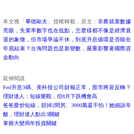
本文獲「
畢德歐夫
」授權轉載，原文：
非農就業數據
亮眼，失業率數字也在低點，怎麼樣都不像是經濟衰
退的象徵，但市場爭論不休，到底升息循環是否能在
年底結束？台海問題也是新變數，嚴重影響著國際資
金動向
延伸閱讀
Fed升息3碼、美科技公司財報正常，股市將迎反轉？
理財達人：短線樂觀，但8月下跌機會高
爸爸愛炒短線，賠掉2間房、3000萬還不怕！她細訴辛
酸，理財達人點出3關鍵
掌握大變局年投資關鍵