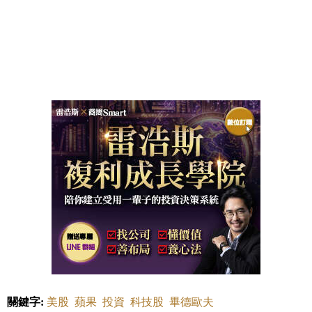
關鍵字:
美股
蘋果
投資
科技股
畢德歐夫