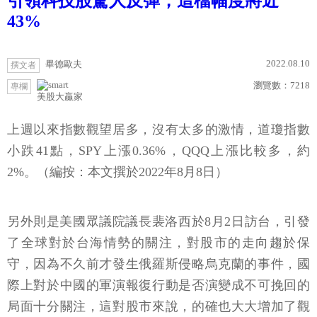
引領科技股驚人反彈，這檔幅度將近
43%
2022.08.10
畢德歐夫
撰文者
瀏覽數：
7218
專欄
美股大贏家
上週以來指數觀望居多，沒有太多的激情，道瓊指數
小跌41點，SPY上漲0.36%，QQQ上漲比較多，約
2%。（編按：本文撰於2022年8月8日）
另外則是美國眾議院議長裴洛西於8月2日訪台，引發
了全球對於台海情勢的關注，對股市的走向趨於保
守，因為不久前才發生俄羅斯侵略烏克蘭的事件，國
際上對於中國的軍演報復行動是否演變成不可挽回的
局面十分關注，這對股市來說，的確也大大增加了觀