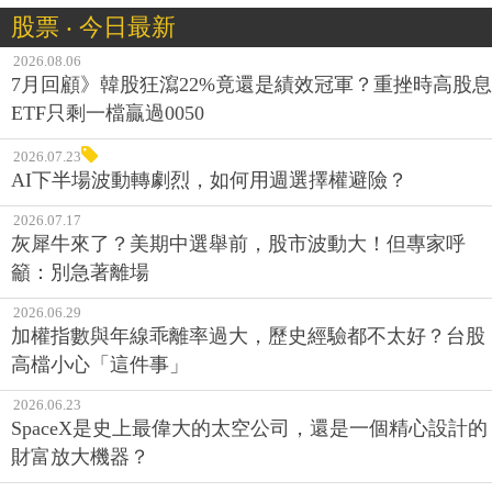
股票 ‧ 今日最新
2026.08.06
7月回顧》韓股狂瀉22%竟還是績效冠軍？重挫時高股息
ETF只剩一檔贏過0050
2026.07.23
AI下半場波動轉劇烈，如何用週選擇權避險？
2026.07.17
灰犀牛來了？美期中選舉前，股市波動大！但專家呼
籲：別急著離場
2026.06.29
加權指數與年線乖離率過大，歷史經驗都不太好？台股
高檔小心「這件事」
2026.06.23
SpaceX是史上最偉大的太空公司，還是一個精心設計的
財富放大機器？