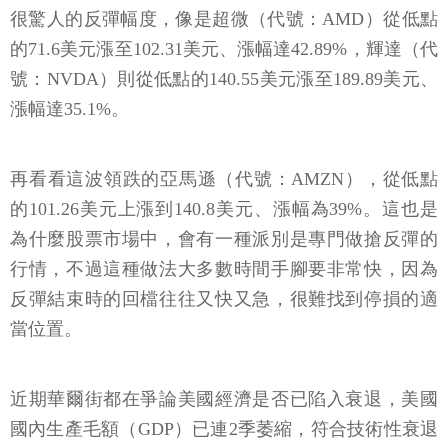
很驚人的反彈幅度，像是超微（代號：AMD）從低點
的71.6美元漲至102.31美元、漲幅達42.89%，輝達（代
號：NVDA）則從低點的140.55美元漲至189.89美元、
漲幅達35.1%。
再看看這波領跌的亞馬遜（代號：AMZN），從低點
的101.26美元上漲到140.8美元、漲幅為39%。這也是
為什麼股票市場中，會有一種派別是專門做搶反彈的
行情，不過這種做法大多數時間手腳要非常快，因為
反彈結束時的回檔往往又快又急，很難找到停損的適
當位置。
近期華爾街都在爭論美國經濟是否已陷入衰退，美國
國內生產毛額（GDP）已連2季萎縮，符合技術性衰退