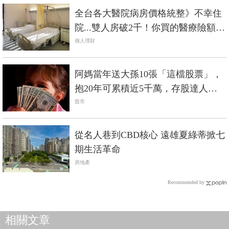
全台各大醫院病房價格統整》不幸住
院...雙人房破2千！你買的醫療險額度
夠賠嗎？
個人理財
阿媽當年送大孫10張「這檔股票」，
抱20年可累積近5千萬，存股達人含
恨：好股票千萬賣不得！
股市
從名人巷到CBD核心 遠雄夏綠蒂掀七
期生活革命
房地產
Recommended by
相關文章