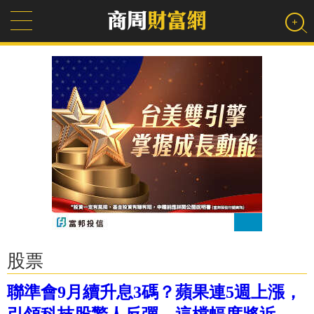
股票
聯準會9月續升息3碼？蘋果連5週上漲，