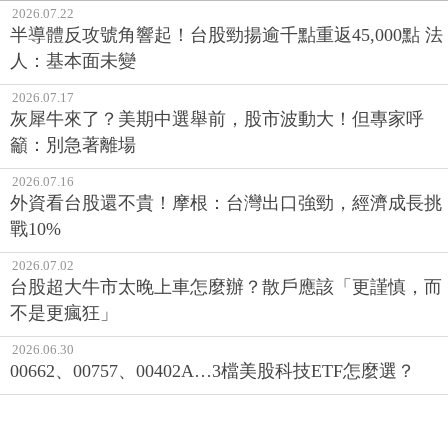
2026.07.22
半導體反攻號角響起！台股勁揚逾千點重返45,000點 法
人：基本面未變
2026.07.17
灰犀牛來了？美期中選舉前，股市波動大！但專家呼
籲：別急著離場
2026.07.16
外資看台股還不貴！摩根：台灣出口強勁，經濟成長挑
戰10%
2026.07.02
台股超大牛市太晚上車怎麼辦？散戶應該「更謹慎，而
不是更瘋狂」
2026.06.30
00662、00757、00402A…3檔美股科技ETF怎麼選？