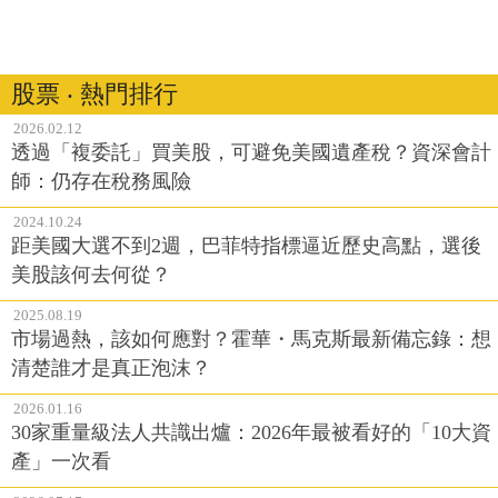
股票 ‧ 熱門排行
2026.02.12
透過「複委託」買美股，可避免美國遺產稅？資深會計
師：仍存在稅務風險
2024.10.24
距美國大選不到2週，巴菲特指標逼近歷史高點，選後
美股該何去何從？
2025.08.19
市場過熱，該如何應對？霍華・馬克斯最新備忘錄：想
清楚誰才是真正泡沫？
2026.01.16
30家重量級法人共識出爐：2026年最被看好的「10大資
產」一次看