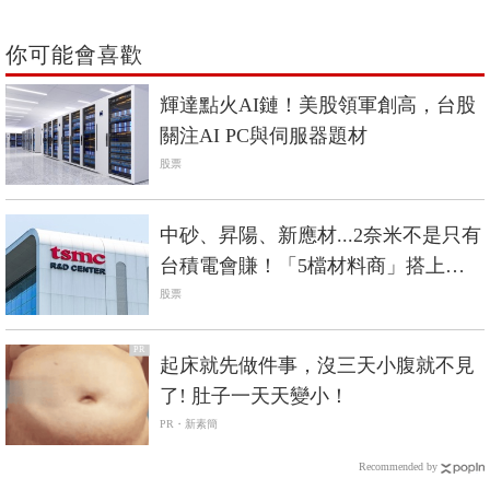
你可能會喜歡
輝達點火AI鏈！美股領軍創高，台股
關注AI PC與伺服器題材
股票
中砂、昇陽、新應材...2奈米不是只有
台積電會賺！「5檔材料商」搭上成
長列車
股票
PR
起床就先做件事，沒三天小腹就不見
了! 肚子一天天變小！
PR・新素簡
Recommended by