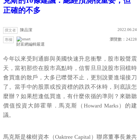
克斯的10條建議：總經預測很重要，但
正確的不多
2022.06.24
陳品潔
撰文者
瀏覽數：
24228
專欄
財富網編輯嚴選
今年以來受到通膨與美國快速升息衝擊，股市殺聲震
天，當初那些在股市高點時，信誓旦旦說股市回檔時
會買進的散戶，大多已噤聲不止，更別說要進場接刀
了。當手中的股票或投資標的跌跌不休時，到底該怎
麼辦？如果想逢低買進，有什麼依循的準則？來聽聽
價值投資大師霍華．馬克斯（Howard Marks）的建
議。
馬克斯是橡樹資本（Oaktree Capital）聯席董事長兼共