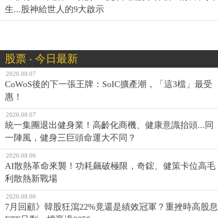
生...股神給世人的9大啟示
股票 ‧ 今日最新
2026.08.07
CoWoS後的下一張王牌：SoIC擴產潮，「這3檔」最受
惠！
2026.08.07
統一集團退出健身業！高齡化商機、健康意識抬頭...同
一陣風，健身三巨頭命運大不同？
2026.08.06
AI散熱革命來襲！功耗飆破極限，奇鋐、健策卡位高毛
利散熱新戰場
2026.08.06
7月回顧》韓股狂瀉22%竟還是績效冠軍？重挫時高股息