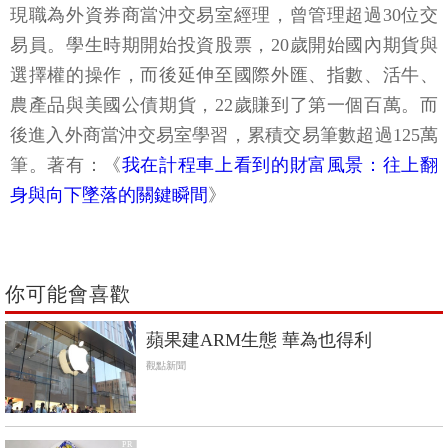
現職為外資券商當沖交易室經理，曾管理超過30位交
易員。學生時期開始投資股票，20歲開始國內期貨與
選擇權的操作，而後延伸至國際外匯、指數、活牛、
農產品與美國公債期貨，22歲賺到了第一個百萬。而
後進入外商當沖交易室學習，累積交易筆數超過125萬
筆。著有：《
我在計程車上看到的財富風景：往上翻
身與向下墜落的關鍵瞬間
》
你可能會喜歡
蘋果建ARM生態 華為也得利
觀點新聞
PR