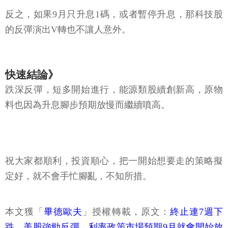
反之，如果9月只升息1碼，或者暫停升息，那科技股
的反彈演出V轉也不讓人意外。
快速結論》
跌深反彈，短多開始進行，能源類股續創新高，原物
料也因為升息腳步預期放慢而繼續噴高。
祝大家都順利，投資順心，把一開始想要走的策略擬
定好，就不會手忙腳亂，不知所措。
本文獲「
畢德歐夫
」授權轉載，原文：
終止連7週下
跌，美股強勁反彈，利率政策市場預期9月就會開始放