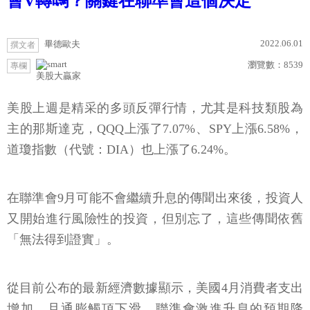
會V轉嗎？關鍵在聯準會這個決定
2022.06.01
畢德歐夫
撰文者
瀏覽數：
8539
專欄
美股大贏家
美股上週是精采的多頭反彈行情，尤其是科技類股為
主的那斯達克，QQQ上漲了7.07%、SPY上漲6.58%，
道瓊指數（代號：DIA）也上漲了6.24%。
在聯準會9月可能不會繼續升息的傳聞出來後，投資人
又開始進行風險性的投資，但別忘了，這些傳聞依舊
「無法得到證實」。
從目前公布的最新經濟數據顯示，美國4月消費者支出
增加，且通膨觸頂下滑，聯準會激進升息的預期降