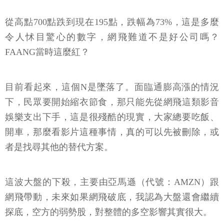
從高點700點跌到現在195點，跌幅為73%，這是多麼
令人怵目驚心的數字，網飛難道不是好公司嗎？
FAANG當時這麼紅？
目前看起來，這個N是墜落了。面臨通膨高漲的情況
下，民眾要開始縮衣節食，那只能先從網飛這類影音
娛樂支出下手，這是很殘酷的現實，大家總要吃飯、
開車，那麼看影片這種事情，真的可以先被刪除，或
者是找尋其他的替代方案。
這波大盤的下殺，主要由亞馬遜（代號：AMZN）跟
網飛帶動，未來如果網飛破底，我認為大盤還會繼續
探底，空方的弱勢股，對整體的多空影響其實很大。