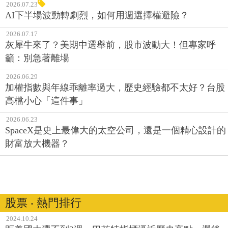
2026.07.23
AI下半場波動轉劇烈，如何用週選擇權避險？
2026.07.17
灰犀牛來了？美期中選舉前，股市波動大！但專家呼
籲：別急著離場
2026.06.29
加權指數與年線乖離率過大，歷史經驗都不太好？台股
高檔小心「這件事」
2026.06.23
SpaceX是史上最偉大的太空公司，還是一個精心設計的
財富放大機器？
股票 ‧ 熱門排行
2024.10.24