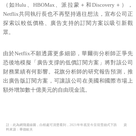
（如Hulu、HBOMax、派拉蒙＋和Discovery＋），
Netflix共同執行長也不再堅持過往想法，宣布公司正
探索以較低價格、廣告支持的訂閱方案以吸引新觀
眾。
由於Netflix不願透露更多細節，華爾街分析師正爭先
恐後地模擬「廣告支撐的低價訂閱方案」將對該公司
財務業績有何影響。花旗分析師的研究報告預測，推
出廣告版訂閱方案，可讓該公司在美國和國際市場上
額外增加數十億美元的自由現金流。
註：此為網飛週線圖，白框處可清楚看到，2021年年底至今呈現雪崩式下跌 資
料來源：畢德歐夫