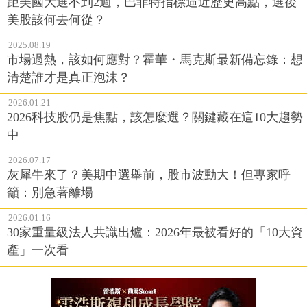
距美國大選不到2週，巴菲特指標逼近歷史高點，選後
美股該何去何從？
2025.08.19
市場過熱，該如何應對？霍華・馬克斯最新備忘錄：想
清楚誰才是真正泡沫？
2026.01.21
2026科技股仍是焦點，該怎麼選？關鍵藏在這10大趨勢
中
2026.07.17
灰犀牛來了？美期中選舉前，股市波動大！但專家呼
籲：別急著離場
2026.01.16
30家重量級法人共識出爐：2026年最被看好的「10大資
產」一次看