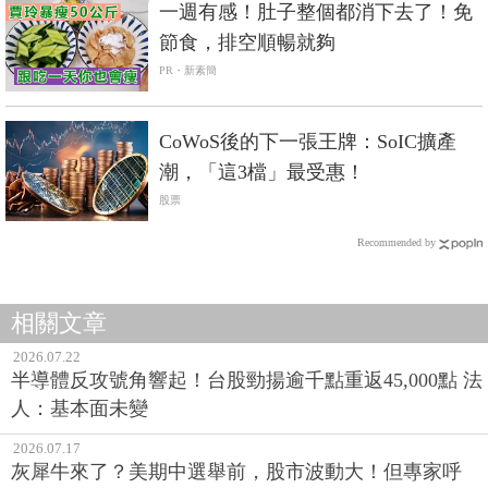
一週有感！肚子整個都消下去了！免
節食，排空順暢就夠
PR・新素簡
CoWoS後的下一張王牌：SoIC擴產
潮，「這3檔」最受惠！
股票
Recommended by
相關文章
2026.07.22
半導體反攻號角響起！台股勁揚逾千點重返45,000點 法
人：基本面未變
2026.07.17
灰犀牛來了？美期中選舉前，股市波動大！但專家呼