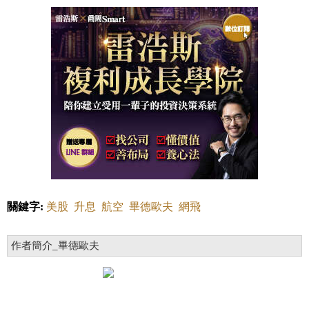
關鍵字:
美股
升息
航空
畢德歐夫
網飛
作者簡介_畢德歐夫