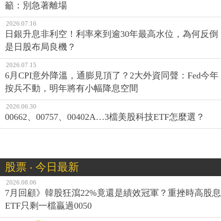
籲：別急著離場
2026.07.16
日銀升息非利空！利率來到逾30年最高水位，為何反倒
是日股布局良機？
2026.07.15
6月CPI意外降溫，通膨見頂了？2大外資同聲：Fed今年
按兵不動，明年將有小幅降息空間
2026.06.30
00662、00757、00402A…3檔美股科技ETF怎麼選？
股票 ‧ 今日最新
2026.08.06
7月回顧》韓股狂瀉22%竟還是績效冠軍？重挫時高股息
ETF只剩一檔贏過0050