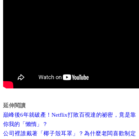
延伸閱讀
巔峰後6年就破產！Netflix打敗百視達的祕密，竟是靠
你我的「懶惰」？
公司裡誰戴著「椰子殼耳罩」？為什麼老闆喜歡制定
那些搞死員工的管理制度？
亞馬遜用門板當辦公桌，最後為什麼讓貝佐斯大怒？