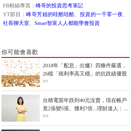
YT節目：
峰哥芳姐的哇酷哇酷
、
投資的一千零一夜
、
社長聊天室
、
Smart智富人人都能學會投資
你可能會喜歡
2018年「配息」出爐》四條件嚴選，
26檔「殖利率高又穩」的抗跌績優股
股市
台積電當年跌到40元沒賣，現在帳戶
竟2張變5張、獲利7倍...理財達人：個
股賺5倍以上通常只有2種情況
股票
為什麼有錢人還在借錢？累積財富，
「急著還債」和「善用負債」哪裡不