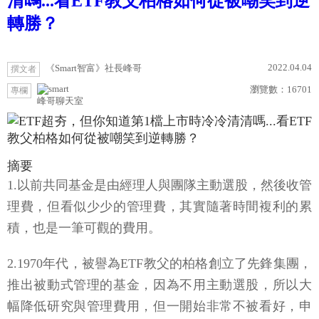
清嗎...看ETF教父柏格如何從被嘲笑到逆
轉勝？
2022.04.04
《Smart智富》社長峰哥
撰文者
瀏覽數：
16701
專欄
峰哥聊天室
摘要
1.以前共同基金是由經理人與團隊主動選股，然後收管
理費，但看似少少的管理費，其實隨著時間複利的累
積，也是一筆可觀的費用。
2.1970年代，被譽為ETF教父的柏格創立了先鋒集團，
推出被動式管理的基金，因為不用主動選股，所以大
幅降低研究與管理費用，但一開始非常不被看好，申
購狀況也冷冷清清，最終柏格是怎麼創造新藍海呢？
今天說故事的商業課帶你一起來看看ETF的前身與柏格