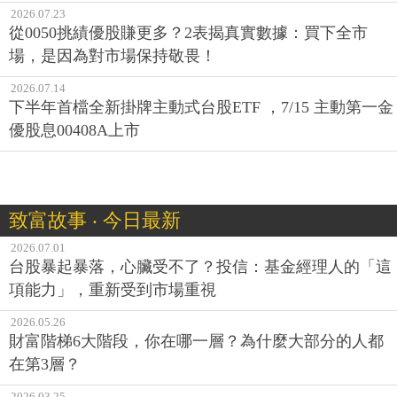
場，是因為對市場保持敬畏！
2026.07.14
下半年首檔全新掛牌主動式台股ETF ，7/15 主動第一金
優股息00408A上市
致富故事 ‧ 今日最新
2026.07.01
台股暴起暴落，心臟受不了？投信：基金經理人的「這
項能力」，重新受到市場重視
2026.05.26
財富階梯6大階段，你在哪一層？為什麼大部分的人都
在第3層？
2026.03.25
股市長期向上，只要不斷頭，長期借錢投資可行嗎？過
來人真心話：慢慢來比較快