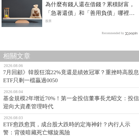
一樣？
股票
Recommended by
相關文章
2026.08.06
7月回顧》韓股狂瀉22%竟還是績效冠軍？重挫時高股息
ETF只剩一檔贏過0050
2026.08.04
基金規模2年增近70%！第一金投信董事長尤昭文：投信
迎向大資產管理時代
2026.08.03
ETF愈跌愈買，成台股大跌時的定海神針？內行人示
警：背後暗藏死亡螺旋風險
2026.07.23
從0050挑績優股賺更多？2表揭真實數據：買下全市