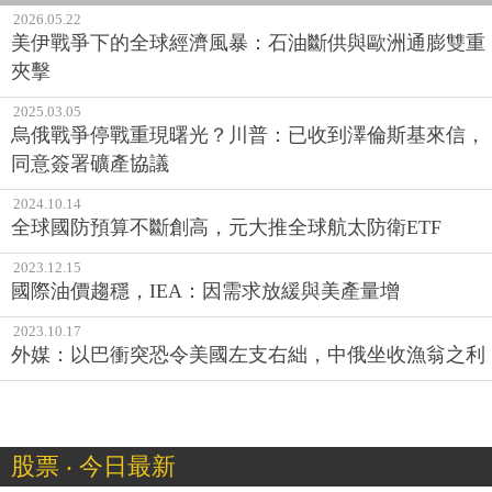
2026.05.22
美伊戰爭下的全球經濟風暴：石油斷供與歐洲通膨雙重
夾擊
2025.03.05
烏俄戰爭停戰重現曙光？川普：已收到澤倫斯基來信，
同意簽署礦產協議
2024.10.14
全球國防預算不斷創高，元大推全球航太防衛ETF
2023.12.15
國際油價趨穩，IEA：因需求放緩與美產量增
2023.10.17
外媒：以巴衝突恐令美國左支右絀，中俄坐收漁翁之利
股票 ‧ 今日最新