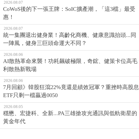
2026.08.07
CoWoS後的下一張王牌：SoIC擴產潮，「這3檔」最受
惠！
2026.08.07
統一集團退出健身業！高齡化商機、健康意識抬頭...同
一陣風，健身三巨頭命運大不同？
2026.08.06
AI散熱革命來襲！功耗飆破極限，奇鋐、健策卡位高毛
利散熱新戰場
2026.08.06
7月回顧》韓股狂瀉22%竟還是績效冠軍？重挫時高股息
ETF只剩一檔贏過0050
2026.08.05
穩懋、宏捷科、全新...PA三雄搶攻光通訊與低軌衛星的
黃金年代