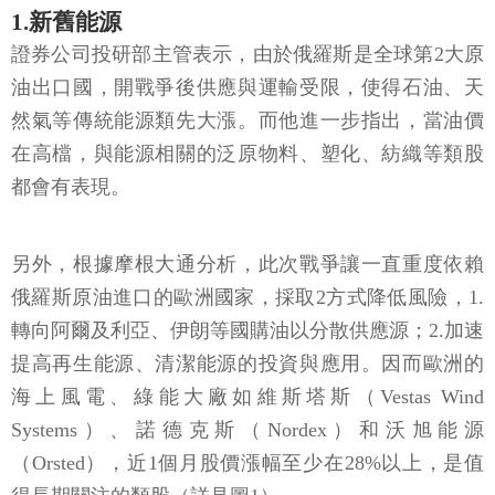
1.新舊能源
證券公司投研部主管表示，由於俄羅斯是全球第2大原
油出口國，開戰爭後供應與運輸受限，使得石油、天
然氣等傳統能源類先大漲。而他進一步指出，當油價
在高檔，與能源相關的泛原物料、塑化、紡織等類股
都會有表現。
另外，根據摩根大通分析，此次戰爭讓一直重度依賴
俄羅斯原油進口的歐洲國家，採取2方式降低風險，1.
轉向阿爾及利亞、伊朗等國購油以分散供應源；2.加速
提高再生能源、清潔能源的投資與應用。因而歐洲的
海上風電、綠能大廠如維斯塔斯（Vestas Wind
Systems）、諾德克斯（Nordex）和沃旭能源
（Orsted），近1個月股價漲幅至少在28%以上，是值