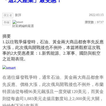
「這2大產業」最受惠！
2022.03.15
劉萍
撰文者
瀏覽數：
9737
專欄
財富網編輯嚴選
摘要
1.以往戰爭爆發時，石油、黃金兩大商品都會率先反應
大漲，此次俄烏開戰後也不例外，本篇將觀察這次戰
事的2大受惠產業：1.新舊能源、2.軍事、國防與航空
之近期表現。
在過往爆發戰爭時，通常石油、黃金兩大商品都會率
先反應、價格大漲，此次俄烏開戰後也不例外，布蘭
特原油從每桶96美元飆漲且一度突破120美元，而黃金
則從每盎司1,883美元走揚且數度站上2,000美元大關，
紛紛創下近5年新高。