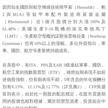
因而知名國防與航空傳感技術商亨索（Hensoldt）、豹
2與M1A1等裝甲車配件製造商萊茵金屬
（Rheinmetall）近1個月股價分別大漲100%及
61.48%；美國生產F-16戰機的洛克希德馬丁
（LMT）、生產航空母艦的諾斯洛普格拉曼（Northrop
Grumman）也有10%以上的漲幅。多位外資指出，軍
事、國防、航空等產業將持續成長。
在美股中，有ITA、PPA及XAR 3檔連結軍事、國防、
航空工業的指數股票型（ETF），雖然短期表現不如前
述個股強勁，但長期表現不錯，5年含息的年化報酬分
別有8.15%、12.11%及12.77%（詳見圖2）。CFP吳盛
富則表示，由於此一類股的配息穩定，在股市震盪期
間的股價也相對穩健，屬於防禦型資產，投資組合中