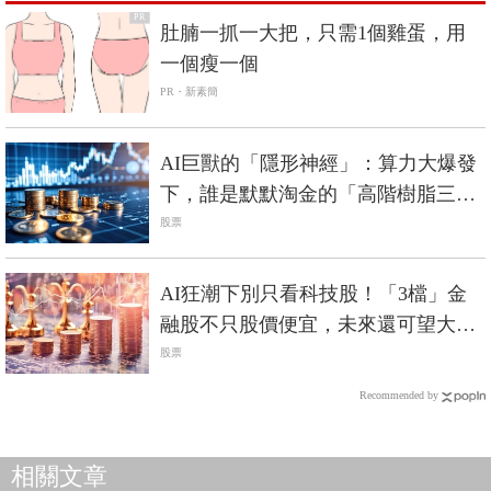
PR
肚腩一抓一大把，只需1個雞蛋，用
一個瘦一個
PR・新素簡
AI巨獸的「隱形神經」：算力大爆發
下，誰是默默淘金的「高階樹脂三
雄」？
股票
AI狂潮下別只看科技股！「3檔」金
融股不只股價便宜，未來還可望大暴
漲？
股票
Recommended by
相關文章