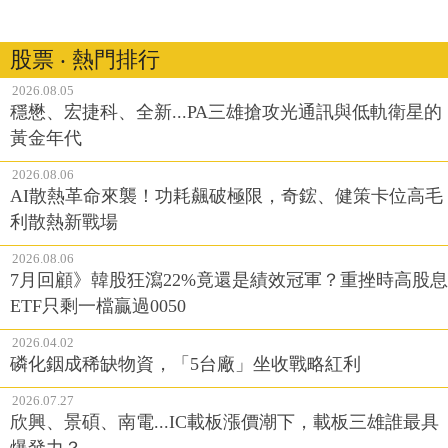
股票 ‧ 熱門排行
2026.08.05
穩懋、宏捷科、全新...PA三雄搶攻光通訊與低軌衛星的
黃金年代
2026.08.06
AI散熱革命來襲！功耗飆破極限，奇鋐、健策卡位高毛
利散熱新戰場
2026.08.06
7月回顧》韓股狂瀉22%竟還是績效冠軍？重挫時高股息
ETF只剩一檔贏過0050
2026.04.02
磷化銦成稀缺物資，「5台廠」坐收戰略紅利
2026.07.27
欣興、景碩、南電...IC載板漲價潮下，載板三雄誰最具
爆發力？