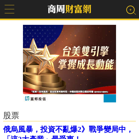
股票
俄烏風暴，投資不亂爆2》戰爭變局中，