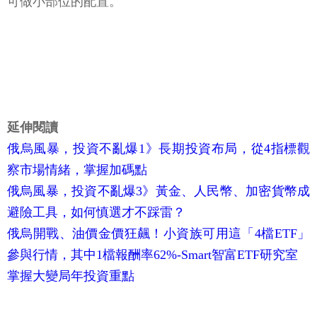
可做小部位的配置。
延伸閱讀
俄烏風暴，投資不亂爆1》長期投資布局，從4指標觀
察市場情緒，掌握加碼點
俄烏風暴，投資不亂爆3》黃金、人民幣、加密貨幣成
避險工具，如何慎選才不踩雷？
俄烏開戰、油價金價狂飆！小資族可用這「4檔ETF」
參與行情，其中1檔報酬率62%-Smart智富ETF研究室
掌握大變局年投資重點