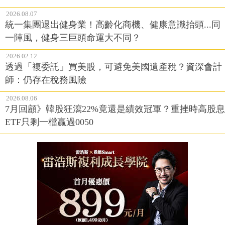
2026.08.07
統一集團退出健身業！高齡化商機、健康意識抬頭...同
一陣風，健身三巨頭命運大不同？
2026.02.12
透過「複委託」買美股，可避免美國遺產稅？資深會計
師：仍存在稅務風險
2026.08.06
7月回顧》韓股狂瀉22%竟還是績效冠軍？重挫時高股息
ETF只剩一檔贏過0050