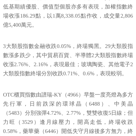
低基期績優股、價值型個股亦多有表現，加權指數終
場收漲186.29點，以1萬8,338.05點作收，成交量2,806
億5,400萬元。
3大類股指數金融收跌0.05%，終場獨黑。29大類股指
數漲多跌少，其中貿易百貨、半導體2大類股指數終場
收漲2.76%、2.16%，表現最佳；玻璃陶瓷、其他電子2
大類股指數終場分別收跌0.71%、0.6%，表現較弱。
OTC櫃買指數由譜瑞-KY（4966）早盤一度亮燈為多方
先行軍，日前跌深的環球晶（6488）、中美晶
（5483）分別強彈4.72%、2.77%，雙雙收復5日線；但
力旺（3529）逢月線壓力，開高走低，終場收跌
0.58%，藥華藥（6446）開低失守月線後多方無力，終