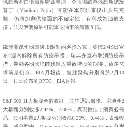
俄羅斯和白俄羅斯聯合軍演，令市場認為俄羅斯總統
普丁（Vladimir Putin）可能在軍演結束後出兵烏克
蘭，仍將加劇供給面的不確定性，有利成為油價支
撐，並與伊朗原油可能重返油市的觀望互抵。
繼澳洲昆州國際邊境限制的逐步放寬，英國2月9日宣
布2週內解除所有防疫舉措，瑞典亦宣布取消防疫舉
措，帶動各國國境陸續進入重啟階段的期待，旅運需
求前景仍存。EIA月報後，短線聚焦分別將於2月10
日、11日公布的OPEC、EIA月報。
S&P 500 11大板塊全數收紅，其中通訊服務、房地產2
大板塊分別收漲2.44%、2.38%，表現較佳；消費必需
品、公用事業2大板塊分別收漲0.35%、0.44%，表現較
平。成分股中，Omnicom Group、Enphase Energy分別