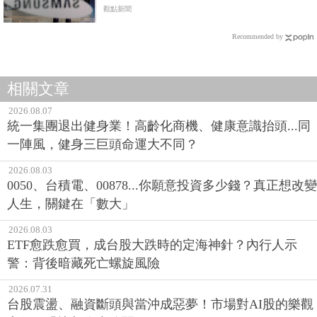
觀點新聞
Recommended by
相關文章
2026.08.07
統一集團退出健身業！高齡化商機、健康意識抬頭...同
一陣風，健身三巨頭命運大不同？
2026.08.03
0050、台積電、00878...你願意投資多少錢？真正想改變
人生，關鍵在「數大」
2026.08.03
ETF愈跌愈買，成台股大跌時的定海神針？內行人示
警：背後暗藏死亡螺旋風險
2026.07.31
台股震盪、融資斷頭與當沖成惡夢！市場對AI股的樂觀