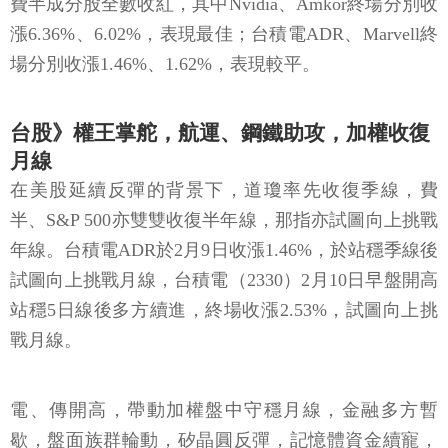
費半成分股全數收紅，其中Nvidia、Amkor終場分別收
漲6.36%、6.02%，表現最佳；台積電ADR、Marvell終
場分別收漲1.46%、1.62%，表現較平。
台股》權王掌舵，航運、鋼鐵助攻，加權收復
月線
在美股延續反彈的背景下，道瓊率先收復季線，費
半、S&P 500亦雙雙收復半年線，那指亦試圖向上挑戰
年線。台積電ADR於2月9日收漲1.46%，於站穩季線後
試圖向上挑戰月線，台積電（2330）2月10日早盤開高
站穩5日線後多方續進，終場收漲2.53%，試圖向上挑
戰月線。
電、傳開高，帶動加權盤中守穩月線，金融多方暫
歇，盤面族群輪動，矽晶圓反彈，記憶體資金續寵，