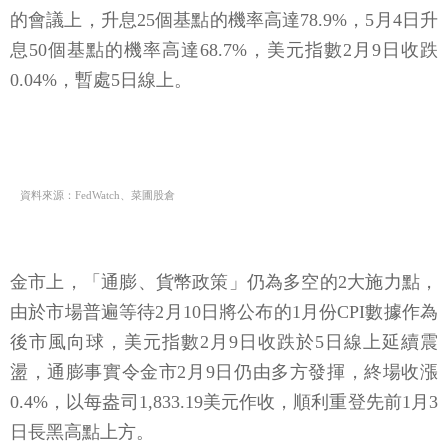
的會議上，升息25個基點的機率高達78.9%，5月4日升
息50個基點的機率高達68.7%，美元指數2月9日收跌
0.04%，暫處5日線上。
資料來源：FedWatch、菜圃股倉
金市上，「通膨、貨幣政策」仍為多空的2大施力點，
由於市場普遍等待2月10日將公布的1月份CPI數據作為
後市風向球，美元指數2月9日收跌於5日線上延續震
盪，通膨事實令金市2月9日仍由多方發揮，終場收漲
0.4%，以每盎司1,833.19美元作收，順利重登先前1月3
日長黑高點上方。