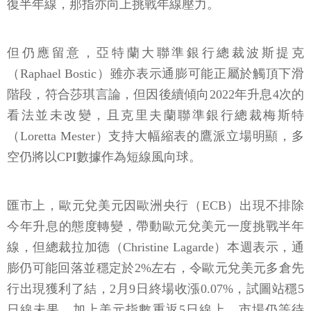
復半年線，那指亦向上挑戰年線壓力。
但仍應留意，亞特蘭大聯準銀行總裁波斯提克
（Raphael Bostic）雖亦表示通膨可能正屬於觸頂下滑
階段，符合莎琪言論，但因後續傾向2022年升息4次的
看法並未改變，且克里夫蘭聯準銀行總裁梅斯特
（Loretta Mester）支持大幅縮表的鷹派立場明顯，多
空仍將以CPI數據作為短線風向球。
匯市上，歐元兌美元因歐洲央行（ECB）出現不排除
今年升息的態度轉變，帶動歐元兌美元一度挑戰半年
線，但總裁拉加德（Christine Lagarde）本週表示，通
膨仍可能回落並穩定於2%左右，令歐元兌美元多倉先
行出現獲利了結，2月9日終場收漲0.07%，試圖站穩5
日線未果，加上美元指數重返5日線上，市場仍等待