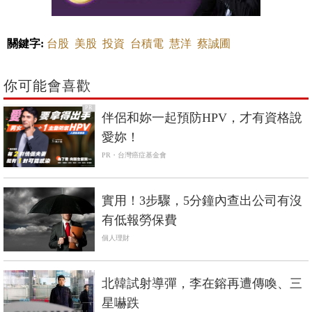
關鍵字:
台股
美股
投資
台積電
慧洋
蔡誠圃
你可能會喜歡
PR
伴侶和妳一起預防HPV，才有資格說
愛妳！
PR・台灣癌症基金會
實用！3步驟，5分鐘內查出公司有沒
有低報勞保費
個人理財
北韓試射導彈，李在鎔再遭傳喚、三
星嚇跌