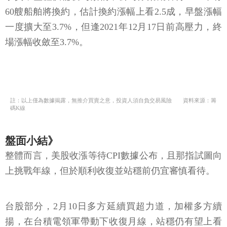
60艘船舶將換約，估計換約漲幅上看2.5成，早盤漲幅
一度擴大至3.7%，但逢2021年12月17日前高壓力，終
場漲幅收斂至3.7%。
註：以上僅為數據揭露，無推介買賣之意，投資人須自負交易風險 資料來源：籌
碼K線
盤面小結》
整體而言，美股收漲等待CPI數據公布，且那指試圖向
上挑戰年線，但於順利收復並站穩前仍宜審慎看待。
台股部分，2月10日多方延續買超力道，加權多方續
揚，在台積電領軍帶動下收復月線，站穩仍有望上看