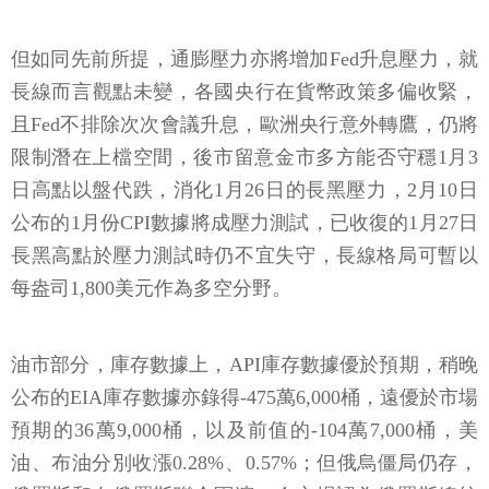
但如同先前所提，通膨壓力亦將增加Fed升息壓力，就
長線而言觀點未變，各國央行在貨幣政策多偏收緊，
且Fed不排除次次會議升息，歐洲央行意外轉鷹，仍將
限制潛在上檔空間，後市留意金市多方能否守穩1月3
日高點以盤代跌，消化1月26日的長黑壓力，2月10日
公布的1月份CPI數據將成壓力測試，已收復的1月27日
長黑高點於壓力測試時仍不宜失守，長線格局可暫以
每盎司1,800美元作為多空分野。
油市部分，庫存數據上，API庫存數據優於預期，稍晚
公布的EIA庫存數據亦錄得-475萬6,000桶，遠優於市場
預期的36萬9,000桶，以及前值的-104萬7,000桶，美
油、布油分別收漲0.28%、0.57%；但俄烏僵局仍存，