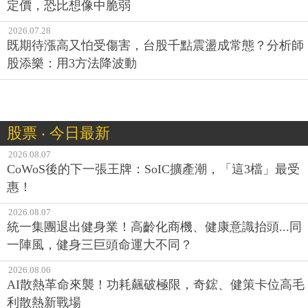
定價，恐比想像中脆弱
2026.07.28
既期待漲高又怕受傷害，台股千點震盪成常態？分析師
股添樂：用3方法降波動
股票 ‧ 今日最新
2026.08.07
CoWoS後的下一張王牌：SoIC擴產潮，「這3檔」最受
惠！
2026.08.07
統一集團退出健身業！高齡化商機、健康意識抬頭...同
一陣風，健身三巨頭命運大不同？
2026.08.06
AI散熱革命來襲！功耗飆破極限，奇鋐、健策卡位高毛
利散熱新戰場