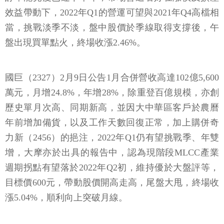
效益帶動下，2022年Q1的營運可望與2021年Q4高檔相
當，挑戰淡季不淡，盤中股價於季線取得支撐後，午
盤出現買單點火，終場收漲2.46%。
國巨（2327）2月9日公告1月合併營收高達102億5,600
萬元，月增24.8%，年增28%，除重登百億規模，亦創
歷史單月次高、同期新高，並因大中華區客戶於農曆
年前增加備貨，以及工作天數回復正常，加上購併奇
力新（2456）的挹注，2022年Q1仍有望挑戰季、年雙
增，大摩亦於出具的報告中，認為現階段MLCC產業
週期拐點有望落於2022年Q2初，維持優於大盤評等，
目標價600元，帶動股價開高走高，尾盤大甩，終場收
漲5.04%，順利向上突破月線。