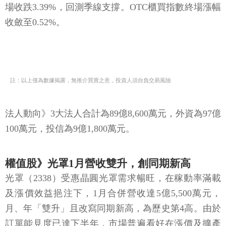
場收跌3.39%，回測季線支撐。OTC櫃買指數終場漲幅
收斂至0.52%。
註：以上僅為數據揭露，無推介買賣之意，投資人須自負交易風險
法人動向》3大法人合計為89億8,600萬元，外資為97億
100萬元，投信為9億1,800萬元。
權值股》光罩1月營收雙升，創同期新高
光罩（2338）受惠晶圓光罩需求暢旺，在稼動率滿載
及漲價效益挹注下，1月合併營收達5億5,500萬元，
月、年「雙升」且改寫同期新高，為歷史第4高。由於
訂單能見度已達下半年，市場普遍看好在漲價及擴產