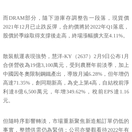
而DRAM部分，隨下游庫存調整告一段落，現貨價
2021年12月已止跌反彈，合約價將於2022年Q1落底，
股價於季線取得支撐後走高，終場漲幅擴大至4.11%。
散裝航運表現強勢，慧洋-KY（2637）2月9日公布1月
合併營收為19億3,100萬元，受到農曆年前淡季，加上
中國因冬奧限制鋼鐵產出，導致月減6.28%，但年增仍
高達71.35%，創同期新高，為史上第4高，自結稅前淨
利達8億6,500萬元，年增349.62%，稅前EPS達1.16
元。
但隨時序影響轉淡，市場重新聚焦新造船訂單仍低的
事實，整體供需仍為緊俏；公司亦樂觀看待2022年有