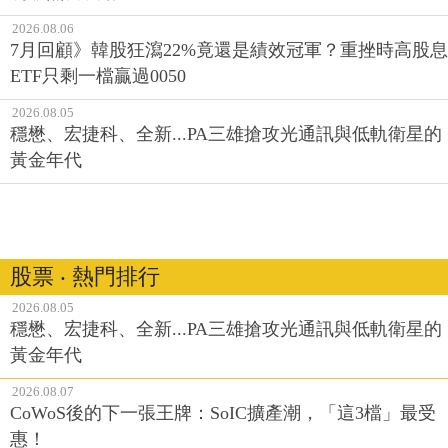
2026.08.06
7月回顧》韓股狂瀉22%竟還是績效冠軍？重挫時高股息
ETF只剩一檔贏過0050
2026.08.05
穩懋、宏捷科、全新...PA三雄搶攻光通訊與低軌衛星的
黃金年代
股票 ‧ 熱門排行
2026.08.05
穩懋、宏捷科、全新...PA三雄搶攻光通訊與低軌衛星的
黃金年代
2026.08.07
CoWoS後的下一張王牌：SoIC擴產潮，「這3檔」最受
惠！