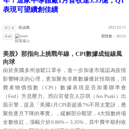
年！這家半導體廠1月營收達5.55億，Q1
表現可望續創佳績
2022.02.11
蔡誠圃
撰文者
瀏覽數：
36151
專欄
財富線上
美股》那指向上挑戰年線，CPI數據成短線風
向球
由於美國多州放鬆口罩令，進一步加速市場認為疫情
影響轉淡的心理，更加聚焦非農數據優於預期後，消
費者物價指數（CPI）數據表現是否加重聯準會
（Fed）升息壓力。而白宮發言人莎琪（Jen Psaki）出
面示警，提及「美國1月CPI若超過7%不用太驚訝，應
聚焦逐月下降的事實」，緩解部分觀望，4大指數終場
全數收紅，漲幅介於0.86%～3.35%，其中費半順利收