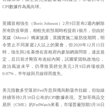
CPI數據作為風向球。
英國首相強生（Boris Johnson）2月9日宣布2週內解除
所有防疫舉措，相較先前預期時程提前1個月，但由於
英媒《Mirror》獨家披露，英國實施二級防疫期間，明
令禁止不同家庭2人以上的聚會，但2020年12月15日
時，強生與2名幕僚在首相府內參加網路問答，違反規
定，且日前才剛宣布改組內閣，試圖鞏固執政地位，
政治風波未平，仍導致英鎊兌美元2月9日終場收跌
0.07%，半年線與月線得而復失。
美元指數多空落於Fed升息與俄烏動蕩作拉鋸，但短線
持續等待2月10日公布的CPI數據表現。芝加哥商品交
易所（CME）的FedWatch來看，市場普遍預期3月16日