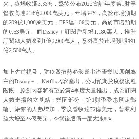
火，終場收漲3.33%，盤後公布2022會計年度第1財季
營收高達218億2,000萬美元，年增34%，高於市場預期
的209億1,000萬美元，EPS達1.06美元，高於市場預期
的0.63美元。而Disney＋訂閱戶新增1,180萬人，推升
訂閱總人數來到1億2,900萬人，意外高於市場預期的1
億2,500萬人。
加上先前提及，防疫舉措勢必影響串流產業以原創為
主的Disney＋、Netflix內容產出，公司預期於疫後復甦
階段，原創內容將有望於第4季度大量推出，成為訂閱
人數走揚的立基點；樂園部分，第1財季受惠預定郵
輪、旅館的人數增加，季度營收達72億美元，營業利
益大增至25億美元，令盤後股價一度大漲8%。