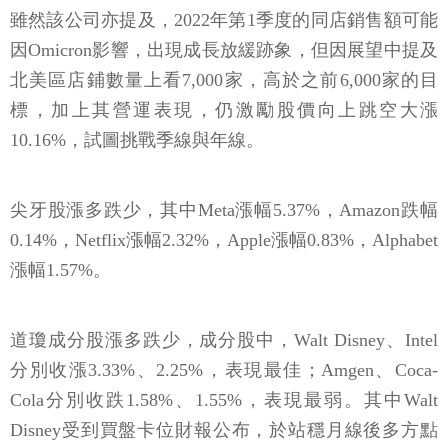
雖然該公司亦提及，2022年第1季度的同店銷售額可能
因Omicron影響，出現成長放緩跡象，但因展望中提及
北美區店鋪數量上看7,000家，高於之前6,000家的目
標，加上其營運表現，仍激勵股價向上跳空大漲
10.16%，試圖挑戰季線與年線。
尖牙股漲多跌少，其中Meta漲幅5.37%，Amazon跌幅
0.14%，Netflix漲幅2.32%，Apple漲幅0.83%，Alphabet
漲幅1.57%。
道瓊成分股漲多跌少，成分股中，Walt Disney、Intel
分別收漲3.33%、2.25%，表現最佳；Amgen、Coca-
Cola分別收跌1.58%、1.55%，表現最弱。其中Walt
Disney受到買盤卡位財報公布，於站穩月線後多方點