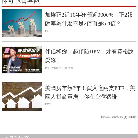
你可能會喜歡
加權正2近10年狂漲近3000%！正2報
酬率為什麼不是2倍而是5.4倍？
ETF
PR
伴侶和妳一起預防HPV，才有資格說
愛妳！
PR・台灣癌症基金會
美國房市熱3年！買入這兩支ETF，美
國人拼命買房，你在台灣猛賺
ETF
Recommended by