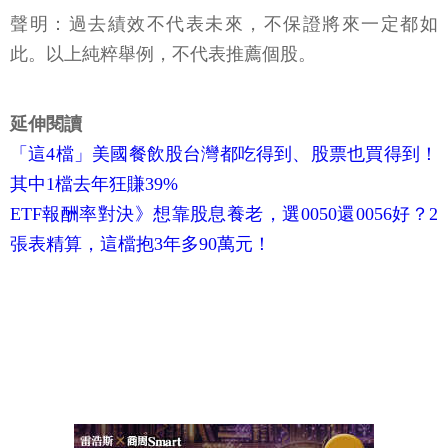
聲明：過去績效不代表未來，不保證將來一定都如
此。以上純粹舉例，不代表推薦個股。
延伸閱讀
「這4檔」美國餐飲股台灣都吃得到、股票也買得到！
其中1檔去年狂賺39%
ETF報酬率對決》想靠股息養老，選0050還0056好？2
張表精算，這檔抱3年多90萬元！