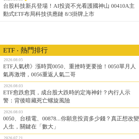
台股科技新兵登場！AI投資不光看護國神山 00410A主
動式ETF布局科技供應鏈 8/3掛牌上市
ETF ‧ 熱門排行
2026.08.05
ETF人氣榜》漲時買0050、重挫時更要撿！0050單月人
氣再激增，0056重返人氣二哥
2026.08.03
ETF愈跌愈買，成台股大跌時的定海神針？內行人示
警：背後暗藏死亡螺旋風險
2026.08.03
0050、台積電、00878...你願意投資多少錢？真正想改變
人生，關鍵在「數大」
2026.07.21