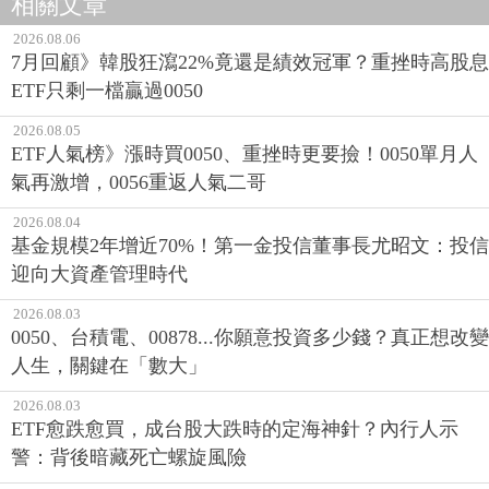
相關文章
2026.08.06
7月回顧》韓股狂瀉22%竟還是績效冠軍？重挫時高股息
ETF只剩一檔贏過0050
2026.08.05
ETF人氣榜》漲時買0050、重挫時更要撿！0050單月人
氣再激增，0056重返人氣二哥
2026.08.04
基金規模2年增近70%！第一金投信董事長尤昭文：投信
迎向大資產管理時代
2026.08.03
0050、台積電、00878...你願意投資多少錢？真正想改變
人生，關鍵在「數大」
2026.08.03
ETF愈跌愈買，成台股大跌時的定海神針？內行人示
警：背後暗藏死亡螺旋風險