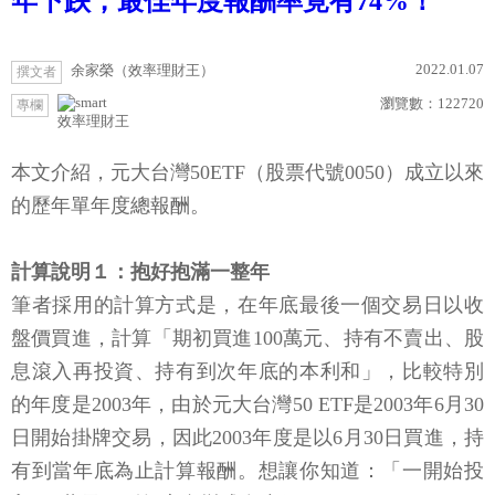
年下跌，最佳年度報酬率竟有74%！
2022.01.07
余家榮（效率理財王）
撰文者
瀏覽數：
122720
專欄
效率理財王
本文介紹，元大台灣50ETF（股票代號0050）成立以來
的歷年單年度總報酬。
計算說明１：抱好抱滿一整年
筆者採用的計算方式是，在年底最後一個交易日以收
盤價買進，計算「期初買進100萬元、持有不賣出、股
息滾入再投資、持有到次年底的本利和」，比較特別
的年度是2003年，由於元大台灣50 ETF是2003年6月30
日開始掛牌交易，因此2003年度是以6月30日買進，持
有到當年底為止計算報酬。想讓你知道：「一開始投