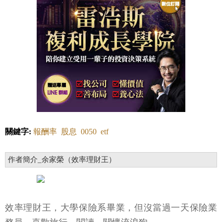
關鍵字:
報酬率
股息
0050
etf
作者簡介_余家榮（效率理財王）
效率理財王，大學保險系畢業，但沒當過一天保險業