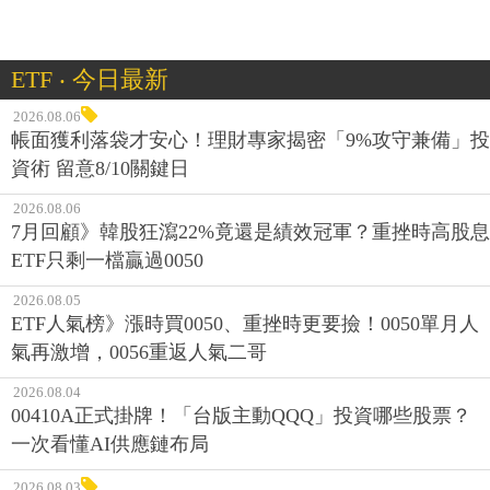
ETF ‧ 今日最新
2026.08.06
帳面獲利落袋才安心！理財專家揭密「9%攻守兼備」投
資術 留意8/10關鍵日
2026.08.06
7月回顧》韓股狂瀉22%竟還是績效冠軍？重挫時高股息
ETF只剩一檔贏過0050
2026.08.05
ETF人氣榜》漲時買0050、重挫時更要撿！0050單月人
氣再激增，0056重返人氣二哥
2026.08.04
00410A正式掛牌！「台版主動QQQ」投資哪些股票？
一次看懂AI供應鏈布局
2026.08.03