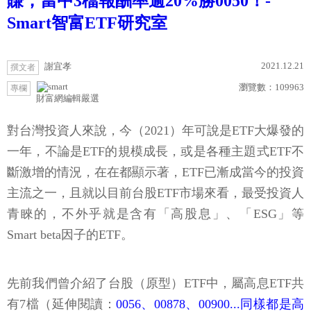
賺，當中3檔報酬率逾20%勝0050！-
Smart智富ETF研究室
2021.12.21
謝宜孝
撰文者
瀏覽數：
109963
專欄
財富網編輯嚴選
對台灣投資人來說，今（2021）年可說是ETF大爆發的
一年，不論是ETF的規模成長，或是各種主題式ETF不
斷激增的情況，在在都顯示著，ETF已漸成當今的投資
主流之一，且就以目前台股ETF市場來看，最受投資人
青睞的，不外乎就是含有「高股息」、「ESG」等
Smart beta因子的ETF。
先前我們曾介紹了台股（原型）ETF中，屬高息ETF共
有7檔（延伸閱讀：
0056、00878、00900...同樣都是高