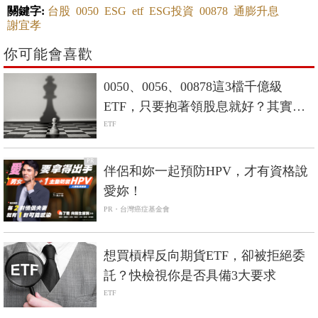
關鍵字:
台股
0050
ESG
etf
ESG投資
00878
通膨升息
謝宜孝
你可能會喜歡
0050、0056、00878這3檔千億級
ETF，只要抱著領股息就好？其實最
抗跌是這1檔-Smart智富ETF研究室
ETF
PR
伴侶和妳一起預防HPV，才有資格說
愛妳！
PR・台灣癌症基金會
想買槓桿反向期貨ETF，卻被拒絕委
託？快檢視你是否具備3大要求
ETF