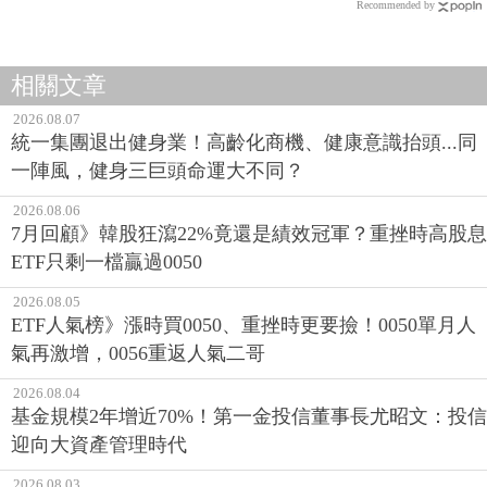
Recommended by
相關文章
2026.08.07
統一集團退出健身業！高齡化商機、健康意識抬頭...同
一陣風，健身三巨頭命運大不同？
2026.08.06
7月回顧》韓股狂瀉22%竟還是績效冠軍？重挫時高股息
ETF只剩一檔贏過0050
2026.08.05
ETF人氣榜》漲時買0050、重挫時更要撿！0050單月人
氣再激增，0056重返人氣二哥
2026.08.04
基金規模2年增近70%！第一金投信董事長尤昭文：投信
迎向大資產管理時代
2026.08.03