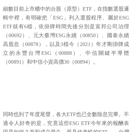
細數目前上市櫃中的台股（原型）ETF，在指數選股邏
輯中裡，有明確把「ESG」列入選股程序、屬於ESG
ETF就有6檔，依掛牌時間先後分別是富邦公司治理
（00692）、元大臺灣ESG永續（00850）、國泰永續
高股息（00878），以及3檔今（2021）年才剛掛牌成
立的永豐台灣ESG（00888）、中信關鍵半導體
（00891）和中信小資高價30（00894）。
同時也到了年度尾聲，各大ETF也已全數除息完畢。不
過令人好奇的是，究竟這些ESG ETF今年來的報酬表