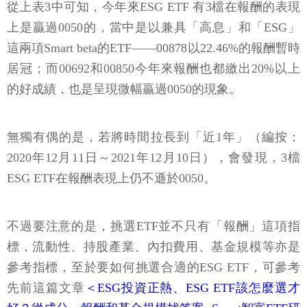
從上表3中可知，今年來ESG ETF 有3檔在報酬的表現
上是贏過0050的，當中是以兼具「高息」和「ESG」
這兩項Smart beta的ETF——00878以22.46%的報酬暫時
居冠；而00692和00850今年來報酬也都繳出20%以上
的好成績，也是呈現微幅贏過0050的現象。
無獨有偶的是，若將時間拉長到「近1年」（編按：
2020年12月11日～2021年12月10日），會發現，3檔
ESG ETF在報酬表現上仍不遜於0050。
不過要注意的是，挑選ETF並不只有「報酬」這項指
標，流動性、持股產業、內扣費用、基金規模等亦是
參考指標，至於要如何挑選合適的ESG ETF，可參考
先前這篇文章
＜ESG投資正熱、ESG ETF該怎麼選才