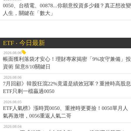
0050、台積電、00878...你願意投資多少錢？真正想改變
人生，關鍵在「數大」
ETF ‧ 今日最新
2026.08.06
帳面獲利落袋才安心！理財專家揭密「9%攻守兼備」投
資術 留意8/10關鍵日
2026.08.06
7月回顧》韓股狂瀉22%竟還是績效冠軍？重挫時高股息
ETF只剩一檔贏過0050
2026.08.05
ETF人氣榜》漲時買0050、重挫時更要撿！0050單月人
氣再激增，0056重返人氣二哥
2026.08.04