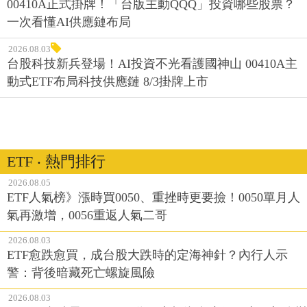
00410A正式掛牌！「台版主動QQQ」投資哪些股票？
一次看懂AI供應鏈布局
2026.08.03
台股科技新兵登場！AI投資不光看護國神山 00410A主
動式ETF布局科技供應鏈 8/3掛牌上市
ETF ‧ 熱門排行
2026.08.05
ETF人氣榜》漲時買0050、重挫時更要撿！0050單月人
氣再激增，0056重返人氣二哥
2026.08.03
ETF愈跌愈買，成台股大跌時的定海神針？內行人示
警：背後暗藏死亡螺旋風險
2026.08.03