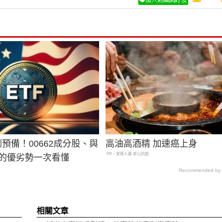
分割預備！00662成分股、與
高油高酒精 加速癌上身
PR・安達人壽 安心抗癌
比的優劣勢一次看懂
Recommended by
相關文章