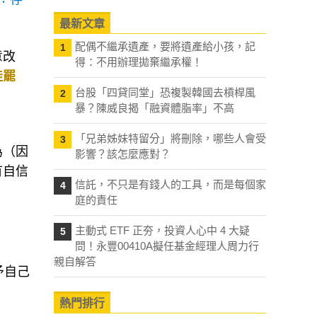
最新文章
配偶不繼承遺產，要將遺產給小孩，記
1
意改
得：不用辦理拋棄繼承權！
佳罷
台股「四貸同堂」恐複製韓國去槓桿風
2
暴？陳威良揭「融資體脂率」不高
「兄弟姊妹特留分」將刪除，哪些人會受
3
為（因
影響？該怎麼應對？
有自信
信託，不只是有錢人的工具，而是每個家
4
庭的責任
主動式 ETF 正夯，投資人心中 4 大疑
5
問！永豐00410A擬任基金經理人周力行
親自解答
予自己
熱門排行