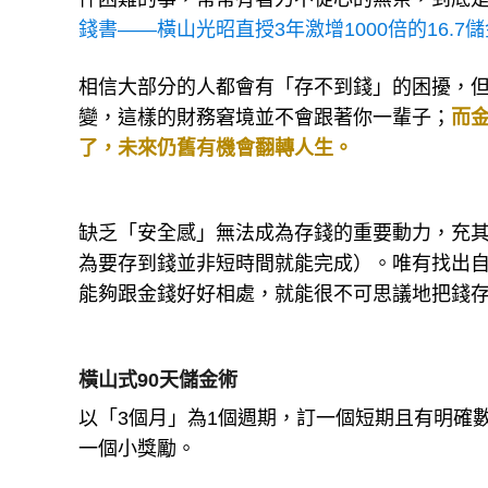
錢書——橫山光昭直授3年激增1000倍的16.7
相信大部分的人都會有「存不到錢」的困擾，
變，這樣的財務窘境並不會跟著你一輩子；
而
了，未來仍舊有機會翻轉人生。
缺乏「安全感」無法成為存錢的重要動力，充
為要存到錢並非短時間就能完成）。唯有找出
能夠跟金錢好好相處，就能很不可思議地把錢
橫山式90天儲金術
以「3個月」為1個週期，訂一個短期且有明確
一個小獎勵。