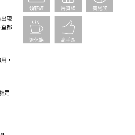
領薪族
房貸族
養兒族
能出現
一直都
退休族
高手區
夠用，
能是