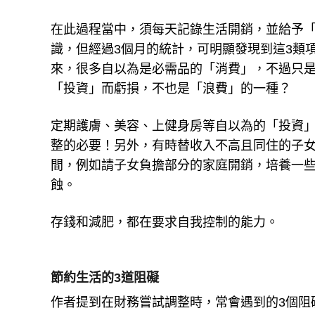
在此過程當中，須每天記錄生活開銷，並給予「
識，但經過3個月的統計，可明顯發現到這3類
來，很多自以為是必需品的「消費」，不過只
「投資」而虧損，不也是「浪費」的一種？
定期護膚、美容、上健身房等自以為的「投資
整的必要！另外，有時替收入不高且同住的子
間，例如請子女負擔部分的家庭開銷，培養一
蝕。
存錢和減肥，都在要求自我控制的能力。
節約生活的3道阻礙
作者提到在財務嘗試調整時，常會遇到的3個阻