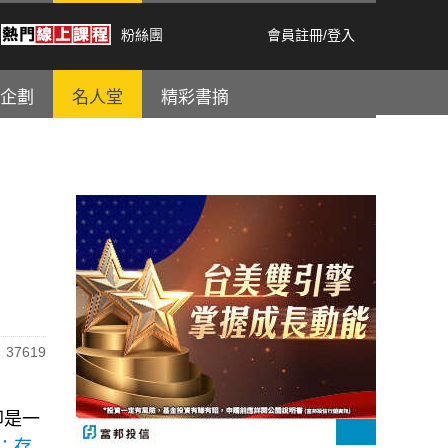
粉絲團
會員註冊
/
登入
企劃
名人堂
精彩書摘
37619
卻是一
：存