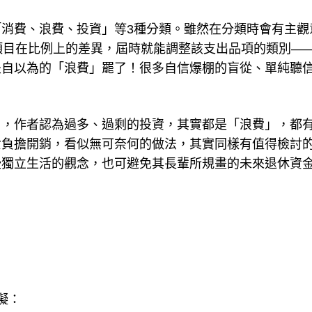
消費、浪費、投資」等3種分類。雖然在分類時會有主觀
項目在比例上的差異，屆時就能調整該支出品項的類別—
是自以為的「浪費」罷了！很多自信爆棚的盲從、單純聽
」，作者認為過多、過剩的投資，其實都是「浪費」，都
女負擔開銷，看似無可奈何的做法，其實同樣有值得檢討
些獨立生活的觀念，也可避免其長輩所規畫的未來退休資
礙：