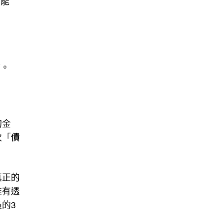
制能
結。
的金
次「債
真正的
唯有透
的3