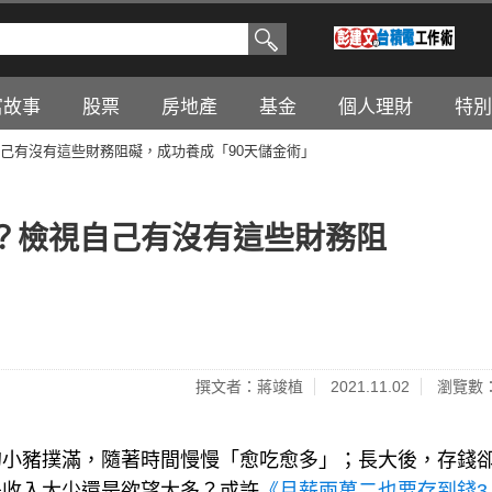
富故事
股票
房地產
基金
個人理財
特別
己有沒有這些財務阻礙，成功養成「90天儲金術」
？檢視自己有沒有這些財務阻
撰文者：蔣竣植
2021.11.02
瀏覽數：
的小豬撲滿，隨著時間慢慢「愈吃愈多」；長大後，存錢
是收入太少還是欲望太多？或許
《月薪兩萬二也要存到錢3