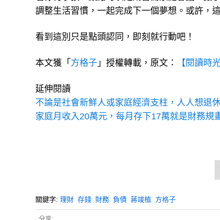
調整生活習慣，一起完成下一個夢想。或許，
看到這別只是點頭認同，即刻就行動吧！
本文獲「
方格子
」授權轉載，原文：
【閱讀時
延伸閱讀
不論是社會新鮮人或家庭經濟支柱，人人想退
家庭月收入20萬元，每月存下17萬就是財務規
關鍵字:
理財
存錢
財務
負債
蔣竣植
方格子
分享: