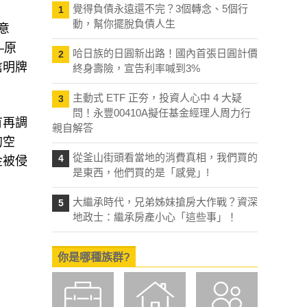
覺得負債永遠還不完？3個轉念、5個行
1
動，幫你擺脫負債人生
意
—原
哈日族的日圓新出路！國內首張日圓計價
2
信明牌
終身壽險，宣告利率喊到3%
主動式 ETF 正夯，投資人心中 4 大疑
3
問！永豐00410A擬任基金經理人周力行
有再調
親自解答
的空
從釜山街頭看當地的消費真相，我們買的
4
金被侵
是東西，他們買的是「感覺」!
大繼承時代，兄弟姊妹搶房大作戰？資深
5
地政士：繼承房產小心「這些事」！
你是哪種族群?