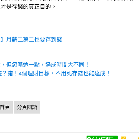
這才是存錢的真正目的。
光】月薪二萬二也要存到錢
休，但忽略這一點，達成時間大不同！
畫？錯！4個理財目標，不用死存錢也能達成！
首頁
分頁閱讀