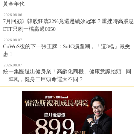
黃金年代
2026.08.06
7月回顧》韓股狂瀉22%竟還是績效冠軍？重挫時高股息
ETF只剩一檔贏過0050
2026.08.07
CoWoS後的下一張王牌：SoIC擴產潮，「這3檔」最受
惠！
2026.08.07
統一集團退出健身業！高齡化商機、健康意識抬頭...同
一陣風，健身三巨頭命運大不同？