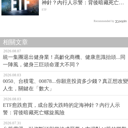
神針？內行人示警：背後暗藏死亡螺
旋風險
ETF
Recommended by
相關文章
2026.08.07
統一集團退出健身業！高齡化商機、健康意識抬頭...同
一陣風，健身三巨頭命運大不同？
2026.08.03
0050、台積電、00878...你願意投資多少錢？真正想改變
人生，關鍵在「數大」
2026.08.03
ETF愈跌愈買，成台股大跌時的定海神針？內行人示
警：背後暗藏死亡螺旋風險
2026.07.31