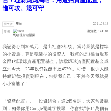
合？理財媽媽馬哈：用這招資產配置，
進可攻、退可守
2021.08.18
馬哈
撰文者
瀏覽數：
41181
專欄
馬哈理財遊樂園
我記得存到30萬元，是出社會3年後。當時我就是標準
的小資族，算是穩健型的投資人，我買的是1檔台股基
金跟1檔環球資產配置基金，該檔環球資產配置基金成
立到今天，25年投資報酬率達453%。可惜，很少人能
持續紀律投資到現在，包括我自己，不然今天我就是
小小富婆了！
「資產配置」、「投資組合」這2個名詞，大家常常聽
到，如果你用Google關鍵字搜尋，你會找到611萬個有