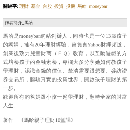
關鍵字:
理財
基金
台股
投資
投機
馬哈
moneybar
作者簡介_馬哈
馬哈是moneybar網站創辦人，同時也是一位13歲孩子
的媽媽，擁有20年理財經驗，曾負責Yahoo財經頻道，
創業後致力兒童財商（ＦＱ）教育，以互動遊戲的方
式培養孩子的金融素養，專欄大多分享她如何教孩子
學理財，認識金錢的價值、釐清需要跟想要、參訪證
券交易所，體驗真實的投資世界，開啟孩子理財的第
一步。
歡迎所有的爸媽跟小孩一起學理財，翻轉全家的財富
人生。
著作：《馬哈親子理財10堂課》