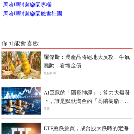
馬哈理財遊樂園專欄
馬哈理財遊樂園臉書社團
你可能會喜歡
羅傑斯：農產品將絕地大反攻、牛氣
蠢動，看壞金價
觀點新聞
AI巨獸的「隱形神經」：算力大爆發
下，誰是默默淘金的「高階樹脂三
雄」？
股票
ETF愈跌愈買，成台股大跌時的定海