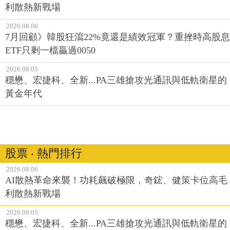
利散熱新戰場
2026.08.06
7月回顧》韓股狂瀉22%竟還是績效冠軍？重挫時高股息
ETF只剩一檔贏過0050
2026.08.05
穩懋、宏捷科、全新...PA三雄搶攻光通訊與低軌衛星的
黃金年代
股票 ‧ 熱門排行
2026.08.06
AI散熱革命來襲！功耗飆破極限，奇鋐、健策卡位高毛
利散熱新戰場
2026.08.05
穩懋、宏捷科、全新...PA三雄搶攻光通訊與低軌衛星的