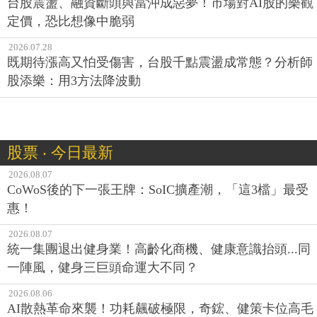
台股震盪、融資斷頭與當沖成惡夢！市場對AI股的樂觀
定價，恐比想像中脆弱
2026.07.28
既期待漲高又怕受傷害，台股千點震盪成常態？分析師
股添樂：用3方法降波動
股票 ‧ 今日最新
2026.08.07
CoWoS後的下一張王牌：SoIC擴產潮，「這3檔」最受
惠！
2026.08.07
統一集團退出健身業！高齡化商機、健康意識抬頭...同
一陣風，健身三巨頭命運大不同？
2026.08.06
AI散熱革命來襲！功耗飆破極限，奇鋐、健策卡位高毛