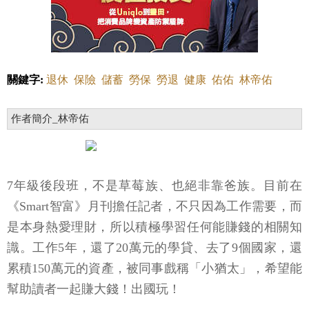
關鍵字:
退休
保險
儲蓄
勞保
勞退
健康
佑佑
林帝佑
作者簡介_林帝佑
7年級後段班，不是草莓族、也絕非靠爸族。目前在
《Smart智富》月刊擔任記者，不只因為工作需要，而
是本身熱愛理財，所以積極學習任何能賺錢的相關知
識。工作5年，還了20萬元的學貸、去了9個國家，還
累積150萬元的資產，被同事戲稱「小猶太」，希望能
幫助讀者一起賺大錢！出國玩！