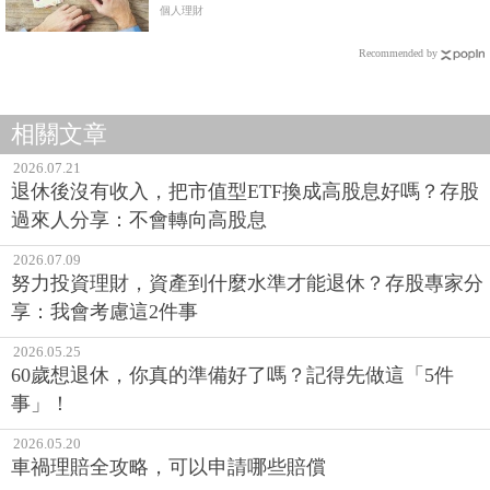
App
個人理財
Recommended by
相關文章
2026.07.21
退休後沒有收入，把市值型ETF換成高股息好嗎？存股
過來人分享：不會轉向高股息
2026.07.09
努力投資理財，資產到什麼水準才能退休？存股專家分
享：我會考慮這2件事
2026.05.25
60歲想退休，你真的準備好了嗎？記得先做這「5件
事」！
2026.05.20
車禍理賠全攻略，可以申請哪些賠償