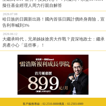
擬任基金經理人周力行親自解答
2026.07.08
哈日族的日圓新出路！國內首張日圓計價終身壽險，宣
告利率喊到3%
2026.06.12
大繼承時代，兄弟姊妹搶房大作戰？資深地政士：繼承
房產小心「這些事」！
客戶服務專線：02-2510-8888傳真：02-2503-6989