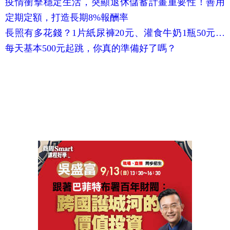
疫情衝擊穩定生活，突顯退休儲蓄計畫重要性！善用
定期定額，打造長期8%報酬率
長照有多花錢？1片紙尿褲20元、灌食牛奶1瓶50元…
每天基本500元起跳，你真的準備好了嗎？