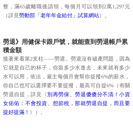
整，滿65歲離職後請領，每個月可以領到2萬1,297元
（詳見
勞動部「老年年金給付」試算網站
）。
勞退》用健保卡跟戶號，就能查到勞退帳戶累
積金額
接著來看第2支柱——勞退。勞退沒有破產問題，因為
它就是自己的杯子，你裝多少水進去，未來就有多少
水可以用，依法，雇主每個月會幫你提撥6%的薪水，
你自己也可以選擇要不要提撥，最高可自提6%（有關
勞退自提，詳見
〈別再勞保、勞退傻傻分不清！小資
女佑佑：不會投資、想節稅，那就勞退自提，而且要
提好提滿！〉
）。