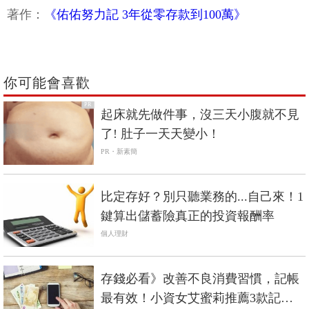
著作：
《佑佑努力記 3年從零存款到100萬》
你可能會喜歡
PR
起床就先做件事，沒三天小腹就不見
了! 肚子一天天變小！
PR・新素簡
比定存好？別只聽業務的...自己來！1
鍵算出儲蓄險真正的投資報酬率
個人理財
存錢必看》改善不良消費習慣，記帳
最有效！小資女艾蜜莉推薦3款記帳