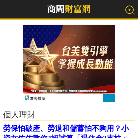
個人理財
勞保怕破產、勞退和儲蓄怕不夠用？小