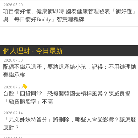
2026.05.20
項目衡好懂、健康衡即時 國泰健康管理發表「衡好選」
與「每日衡好Buddy」智慧哩程碑
個人理財 ‧ 今日最新
2026.07.30
配偶不繼承遺產，要將遺產給小孩，記得：不用辦理拋
棄繼承權！
2026.07.28
台股「四貸同堂」恐複製韓國去槓桿風暴？陳威良揭
「融資體脂率」不高
2026.07.14
「兄弟姊妹特留分」將刪除，哪些人會受影響？該怎麼
應對？