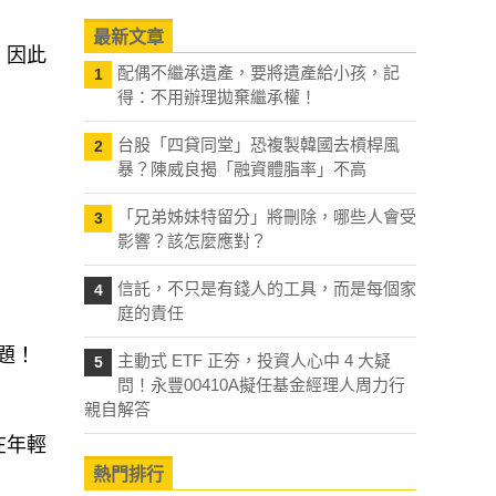
最新文章
，因此
配偶不繼承遺產，要將遺產給小孩，記
1
得：不用辦理拋棄繼承權！
台股「四貸同堂」恐複製韓國去槓桿風
2
暴？陳威良揭「融資體脂率」不高
「兄弟姊妹特留分」將刪除，哪些人會受
3
影響？該怎麼應對？
信託，不只是有錢人的工具，而是每個家
4
庭的責任
題！
主動式 ETF 正夯，投資人心中 4 大疑
5
問！永豐00410A擬任基金經理人周力行
親自解答
在年輕
熱門排行