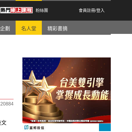
粉絲團
會員註冊
/
登入
企劃
名人堂
精彩書摘
0884
段文