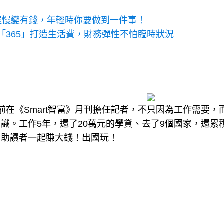
，想慢慢變有錢，年輕時你要做到一件事！
「365」打造生活費，財務彈性不怕臨時狀況
在《Smart智富》月刊擔任記者，不只因為工作需要，
。工作5年，還了20萬元的學貸、去了9個國家，還累積
幫助讀者一起賺大錢！出國玩！