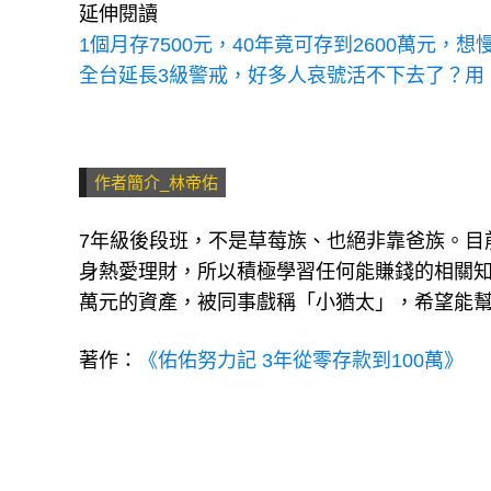
延伸閱讀
1個月存7500元，40年竟可存到2600萬元
全台延長3級警戒，好多人哀號活不下去了？用
作者簡介_林帝佑
7年級後段班，不是草莓族、也絕非靠爸族。目前
身熱愛理財，所以積極學習任何能賺錢的相關知識
萬元的資產，被同事戲稱「小猶太」，希望能
著作：
《佑佑努力記 3年從零存款到100萬》