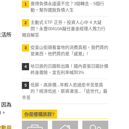
覺得負債永遠還不完？3個轉念、5個行
1
動，幫你擺脫負債人生
主動式 ETF 正夯，投資人心中 4 大疑
2
問！永豐00410A擬任基金經理人周力行
生活所
親自解答
從釜山街頭看當地的消費真相，我們買的
3
是東西，他們買的是「感覺」!
哈日族的日圓新出路！國內首張日圓計價
4
終身壽險，宣告利率喊到3%
低薪、高房價...年輕人愈過愈辛苦是真
5
的？經濟低迷、薪資凍漲...「這世代」最
辛苦
，因為
命。
你是哪種族群?
會動用