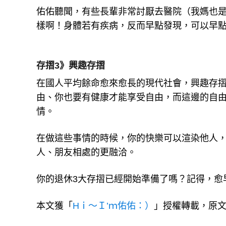
佑佑聽聞，有些長輩非常討厭去醫院（我媽也
樣啊！身體若有疾病，反而早點發現，可以早
存摺3》興趣存摺
在國人平均餘命愈來愈長的現代社會，興趣存
由、你也要有健康才能享受自由，而這邊的自
情。
在做這些事情的時候，你的快樂可以渲染他人
人、朋友相處的更融洽。
你的退休3大存摺已經開始準備了嗎？記得，愈
本文獲「
Hｉ～Ｉ’ｍ佑佑：）
」授權轉載，原