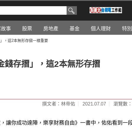
富故事
股票
房地產
基金
個人理財
特別
」，這2本無形存摺一樣重要
金錢存摺」，這2本無形存摺
撰文者：林帝佑
2021.07.07
瀏覽數：2
定，讓你成功達陣，樂享財務自由》一書中，佑佑看到一