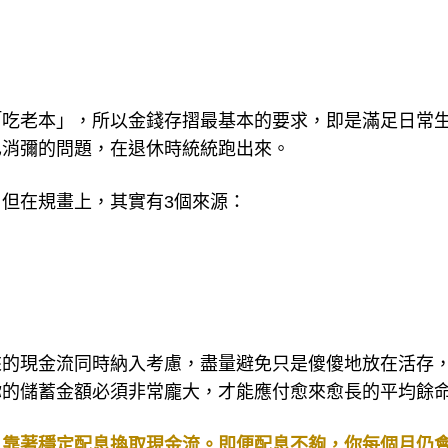
「吃老本」，所以金錢存摺最基本的要求，即是滿足日常
已消彌的問題，在退休時統統跑出來。
但在規畫上，其實有3個來源：
來的現金流同時納入考慮，盡量避免只是傻傻地放在活存
你的儲蓄金額必須非常龐大，才能應付愈來愈長的平均餘
，靠著穩定配息換取現金流。即便配息不夠，你每個月仍