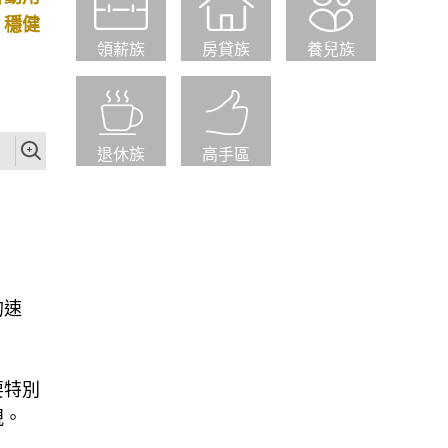
、穩健
領薪族
房貸族
養兒族
退休族
高手區
的速
要特別
視。