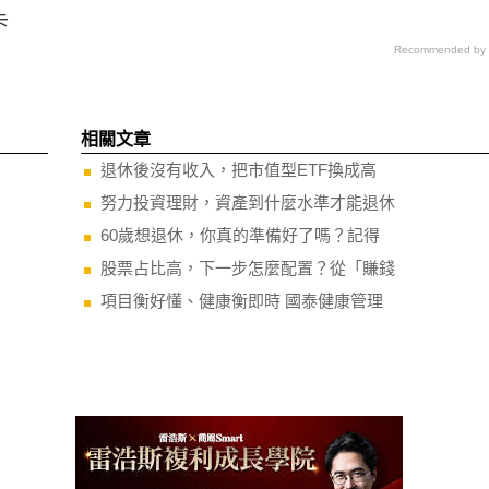
卡
Recommended by
相關文章
退休後沒有收入，把市值型ETF換成高
努力投資理財，資產到什麼水準才能退休
60歲想退休，你真的準備好了嗎？記得
股票占比高，下一步怎麼配置？從「賺錢
項目衡好懂、健康衡即時 國泰健康管理