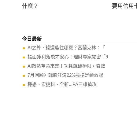
什麼？
要用信用
今日最新
AI之外，錢還能往哪擺？富蘭克林：「
帳面獲利落袋才安心！理財專家揭密「9
AI散熱革命來襲！功耗飆破極限，奇鋐
7月回顧》韓股狂瀉22%竟還是績效冠
穩懋、宏捷科、全新...PA三雄搶攻