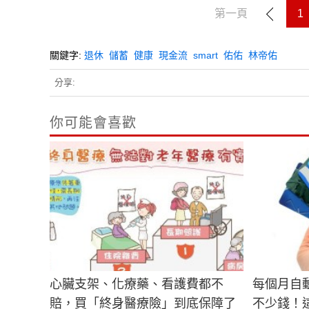
第一頁
1
關鍵字:
退休
儲蓄
健康
現金流
smart
佑佑
林帝佑
分享:
你可能會喜歡
心臟支架、化療藥、看護費都不
每個月自動
賠，買「終身醫療險」到底保障了
不少錢！