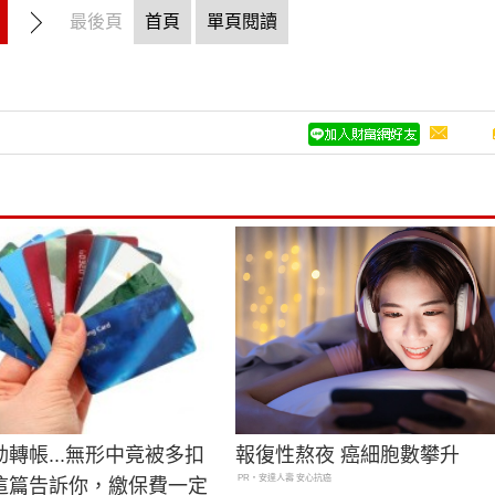
最後頁
首頁
單頁閱讀
轉帳...無形中竟被多扣
報復性熬夜 癌細胞數攀升
PR・安達人壽 安心抗癌
這篇告訴你，繳保費一定