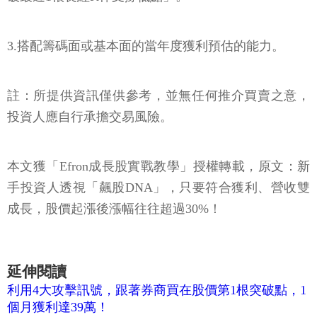
3.搭配籌碼面或基本面的當年度獲利預估的能力。
註：所提供資訊僅供參考，並無任何推介買賣之意，
投資人應自行承擔交易風險。
本文獲「Efron成長股實戰教學」授權轉載，原文：新
手投資人透視「飆股DNA」，只要符合獲利、營收雙
成長，股價起漲後漲幅往往超過30%！
延伸閱讀
利用4大攻擊訊號，跟著券商買在股價第1根突破點，1
個月獲利達39萬！
好股票也會被錯殺，跟著這族群布局勝率高！1張表找
到10檔籌碼安定股！