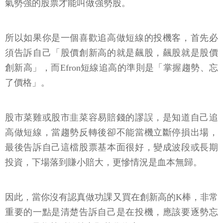
所以如果你是一個喜歡追高做短線的投機客，首先必
須告訴自己「股價創新高的就是飆股，飆股就是股價
創新高」，而Efron短線追高的準則是「掌握趨勢、忘
了價格」。
股市菜雞或股市韭菜容易賠錢的謬誤，是知道自己追
高做短線，當趨勢反轉後卻不能當機立斷停損出場，
最後告訴自己這檔股票基本面很好，變成波段或長期
投資，下場落到賺小賠大，更慘情況是血本無歸。
因此，當你沒有認真做功課又買在創新高的K棒，非常
重要的一點是清楚告訴自己是在投機，應該要逐勢忘
價，一旦趨勢反轉就立即落袋為安。