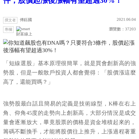
件，股價起漲後漲幅有望超過30%！
2021.06.04
傅鈺國
撰文者
瀏覽數：
37203
專欄
財富線上
「短線選股」基本原理很簡單，就是買會創新高的強
勢股，但是一般散戶投資人都會覺得：「股價漲這麼
高了，還能買嗎？」
強勢股最白話且簡易的定義是技術線型，K棒在右上
角、仰角45度的走勢向上創新高，大部分情況是成交
量會逐漸放大，畢竟股票的價格是資金堆積起來的，
籌碼不斷換手，才能將股價往上推升，上漲過程著重
氣勢強的股票才能叫做強勢股。