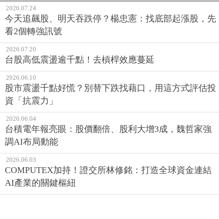
看2個轉強訊號
2026.07.20
台股高低震盪逾千點！去槓桿效應蔓延
2026.06.10
股市震盪千點好慌？別替下跌找藉口，用這方式評估投
資「抗震力」
2026.06.04
台積電年報亮眼：股價翻倍、股利大增3成，魏哲家強
調AI布局動能
2026.06.03
COMPUTEX加持！證交所林修銘：打造全球資金連結
AI產業的關鍵樞紐
股票 ‧ 今日最新