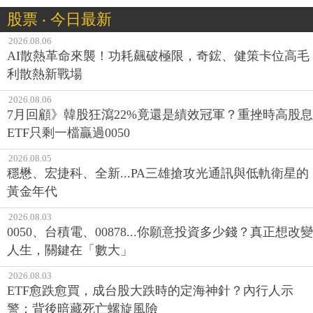
2026.08.06
AI散熱革命來襲！功耗飆破極限，奇鋐、健策卡位高毛
利散熱新戰場
2026.08.06
7月回顧》韓股狂瀉22%竟還是績效冠軍？重挫時高股息
ETF只剩一檔贏過0050
2026.08.05
穩懋、宏捷科、全新...PA三雄搶攻光通訊與低軌衛星的
黃金年代
2026.08.03
0050、台積電、00878...你願意投資多少錢？真正想改變
人生，關鍵在「數大」
2026.08.03
ETF愈跌愈買，成台股大跌時的定海神針？內行人示
警：背後暗藏死亡螺旋風險