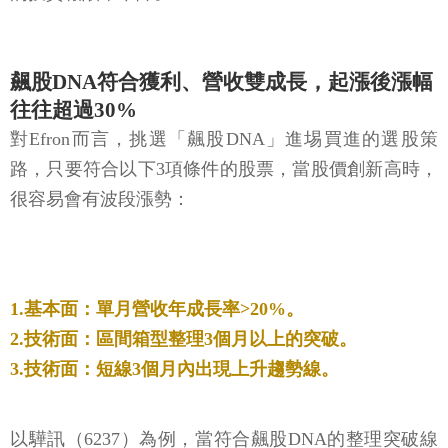
飆股DNA符合獲利、營收雙成長，起漲後漲幅
往往超過30%
對Efron而言，挑選「飆股DNA」進埸買進的選股策
路，只要符合以下3項條件的股票，當股價創新高時，
很容易會有波段漲勢：
1.基本面：單月營收年成長率>20%。
2.技術面：區間箱型整理3個月以上的突破。
3.技術面：短線3個月內出現上升趨勢線。
以驊訊（6237）為例，當符合飆股DNA的整理突破線
型，從116.5元漲到最高177元，不到1個月之内漲幅就