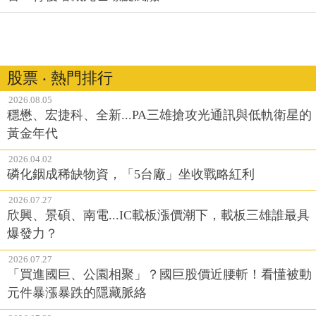
股票 ‧ 熱門排行
2026.08.05
穩懋、宏捷科、全新...PA三雄搶攻光通訊與低軌衛星的
黃金年代
2026.04.02
磷化銦成稀缺物資，「5台廠」坐收戰略紅利
2026.07.27
欣興、景碩、南電...IC載板漲價潮下，載板三雄誰最具
爆發力？
2026.07.27
「買進國巨、公園相聚」？國巨股價近腰斬！看懂被動
元件暴漲暴跌的隱藏脈絡
2026.07.22
台積電、聯發科、鴻海、台達電全面轉強，4萬2000點