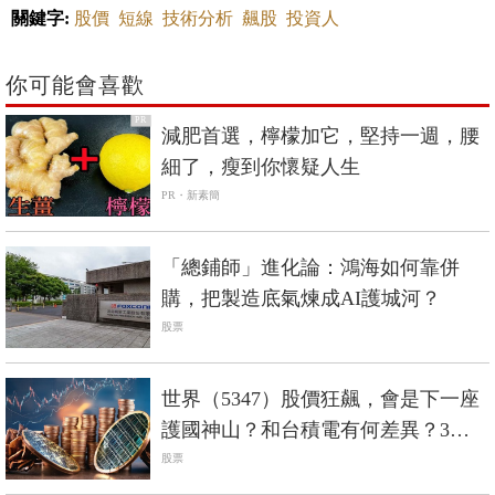
你可能會喜歡
PR
減肥首選，檸檬加它，堅持一週，腰
細了，瘦到你懷疑人生
PR・新素簡
「總鋪師」進化論：鴻海如何靠併
購，把製造底氣煉成AI護城河？
股票
世界（5347）股價狂飆，會是下一座
護國神山？和台積電有何差異？3分
鐘剖析
股票
9597借錢網
PR