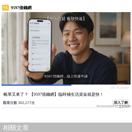
ads by popIn
帳單又來了？ 【9597借錢網】臨時補生活資金就是快！
深入了解
觀看次數 302,177次
Recommended by
相關文章
2026.07.24
今天追飆股、明天吞跌停？楊忠憲：找底部起漲股，先