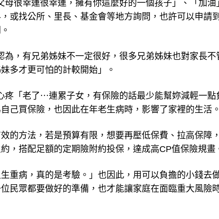
父母很幸運很幸運，擁有你這麼好的一個孩子」、「加油
科，或找公所、里長、基金會等地方詢問，也許可以申請
關。
認為，有兄弟姊妹不一定很好，很多兄弟姊妹也對家長不
姊妹多才更可怕的計較開始」。
心疼「老了⋯連累子女，有保險的話最少能幫妳減輕一點
為自己買保險，也因此在年老生病時，影響了家裡的生活
有效的方法，若是預算有限，想要再壓低保費、拉高保障
約，搭配足額的定期險附約投保，達成高CP值保險規畫
又生重病，真的是考驗。」也因此，用可以負擔的小錢去
一位民眾都要做好的準備，也才能讓家庭在面臨重大風險