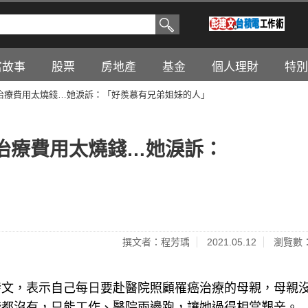
富故事
股票
房地產
基金
個人理財
特別
治療費用太燒錢…她淚訴：「好羨慕有兄弟姐妹的人」
治療費用太燒錢…她淚訴：
撰文者：程芳瑀
2021.05.12
瀏覽數：
發文，表示自己每日要赴醫院照顧罹癌治療的母親，母親
錢都沒有，只能工作、醫院兩邊跑，讓她過得相當艱辛。