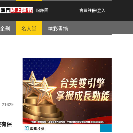
粉絲團
會員註冊
/
登入
企劃
名人堂
精彩書摘
21629
沒有保