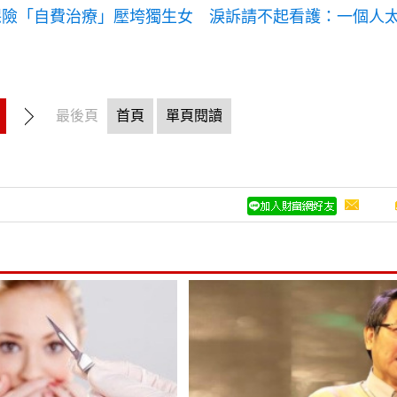
保險「自費治療」壓垮獨生女 淚訴請不起看護：一個人
最後頁
首頁
單頁閱讀