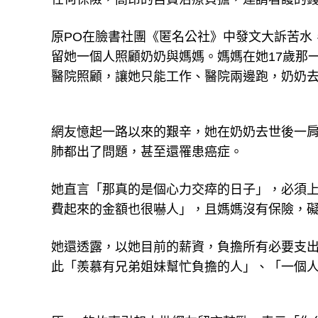
原PO在臉書社團《匿名公社》中發文大訴苦水
留她一個人照顧奶奶與媽媽。媽媽在她17歲那
醫院照顧，讓她只能工作、醫院兩邊跑，奶奶去
網友憶起一路以來的艱辛，她在奶奶去世後一
肺都出了問題，甚至還罹患癌症。
她直言「那真的是個心力交瘁的日子」，必須
費起來的金額也很嚇人」，且媽媽沒有保險，
她還透露，以她目前的薪資，負擔所有必要支
此「羨慕有兄弟姐妹幫忙負擔的人」、「一個