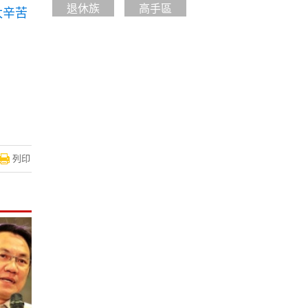
退休族
高手區
太辛苦
列印