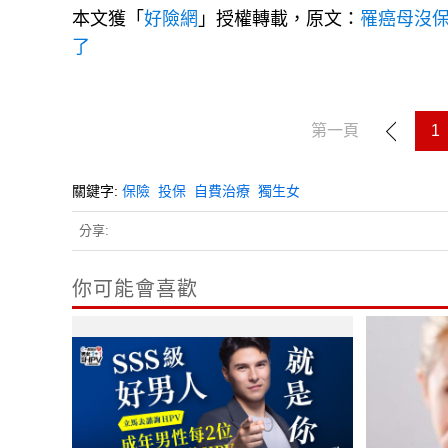
本文獲「
好險網
」授權轉載，原文：
罹癌母沒
了
第一頁
1
關鍵字:
保險
投保
自費治療
獨生女
分享:
你可能會喜歡