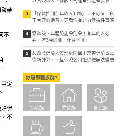
以當受益人？保險公司通常有這些要求！
」，
到醫藥
「保費控制在年收入10%」，不可信！真
3
正合理的保費，要看你有能力做這件事嗎
竊盜險、車體險能免則免！有車的人必
4
管不
看，這3種保險「非買不可」
想改被保險人沒那麼簡單！連帶保險費需
5
負
從新計算，一旦保險公司拒絕便無法變更
。」
你是哪種族群?
，用定
。
領薪族
房貸族
養兒族
做好保
時，不