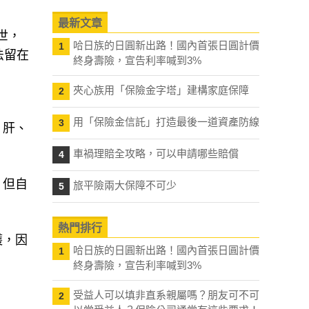
最新文章
世，
哈日族的日圓新出路！國內首張日圓計價
1
法留在
終身壽險，宣告利率喊到3%
夾心族用「保險金字塔」建構家庭保障
2
用「保險金信託」打造最後一道資產防線
3
、肝、
車禍理賠全攻略，可以申請哪些賠償
4
，但自
旅平險兩大保障不可少
5
熱門排行
護，因
哈日族的日圓新出路！國內首張日圓計價
1
終身壽險，宣告利率喊到3%
受益人可以填非直系親屬嗎？朋友可不可
2