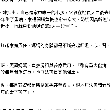
，她指出，自己是家中唯一的小孩，父親在她長大之後去
一年生了重病，家裡開銷負擔也愈來愈大，奶奶因高齡無
世後，也就只剩她與媽媽2人一起生活。
肩扛起家庭責任，媽媽的身體卻是不斷亮起紅燈，心、腎
上班、照顧媽媽、負擔房租與醫療費用，「雖有重大傷病
礙於每月開銷沉重，也無法再買其他保單。
出後，每月薪資都是所剩無幾甚至透支，根本無法再請看
人真的太辛苦了」。