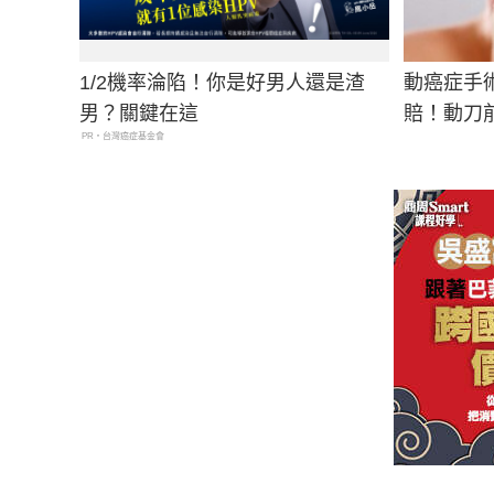
1/2機率淪陷！你是好男人還是渣
動癌症手
男？關鍵在這
賠！動刀
PR・台灣癌症基金會