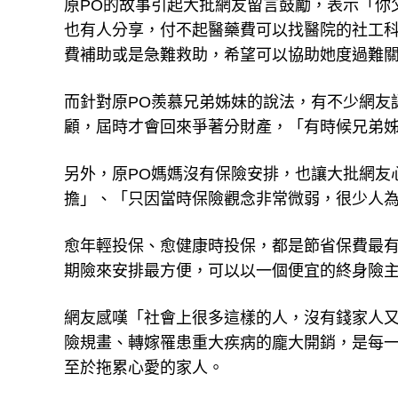
原PO的故事引起大批網友留言鼓勵，表示「你
也有人分享，付不起醫藥費可以找醫院的社工
費補助或是急難救助，希望可以協助她度過難
而針對原PO羨慕兄弟姊妹的說法，有不少網友
顧，屆時才會回來爭著分財產，「有時候兄弟
另外，原PO媽媽沒有保險安排，也讓大批網友
擔」、「只因當時保險觀念非常微弱，很少人
愈年輕投保、愈健康時投保，都是節省保費最
期險來安排最方便，可以以一個便宜的終身險主
網友感嘆「社會上很多這樣的人，沒有錢家人
險規畫、轉嫁罹患重大疾病的龐大開銷，是每
至於拖累心愛的家人。