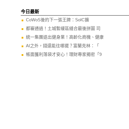
今日最新
CoWoS後的下一張王牌：SoIC擴
都審通過！土城暫緩區縫合最後拼圖 司
統一集團退出健身業！高齡化商機、健康
AI之外，錢還能往哪擺？富蘭克林：「
帳面獲利落袋才安心！理財專家揭密「9