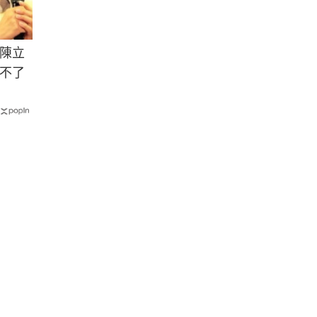
陳立
不了