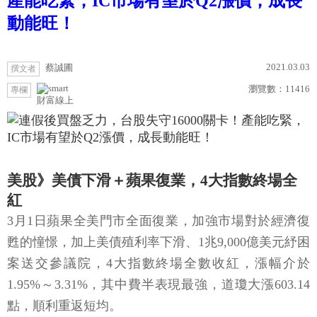
產能吃緊，IC市場有望於Q2漲價，成長
動能旺！
2021.03.03
蔡誠圃
撰文者
瀏覽數：
11416
專欄
財富線上
美股》美債下滑＋蘋果復業，4大指數終場全
紅
3月1日蘋果全美門市全面復業，加強市場對於經濟復
甦的憧憬，加上美債殖利率下滑、1兆9,000億美元紓困
案送交參議院，4大指數終場全數收紅，漲幅介於
1.95%～3.31%，其中費半表現最強，道瓊大漲603.14
點，順利重返短均。