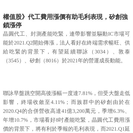
權值股》代工費用漲價有助毛利表現，矽創強
鎖漲停
晶圓代工、封測產能吃緊，連帶影響並驅動IC市場可
能於2021.Q2開始傳漲，法人看好在終端需求暢旺、供
給吃緊的背景下，有望延續聯詠（3034）、敦泰
（3545）、矽創（8016）於2021年的營運成長動能。
聯詠早盤跳空開高後漲幅一度達7.81%，但受大盤走低
影響，終場收斂至4.11%；而族群中的矽創由於在
2020.Q4的合併營收高達41億3,200萬元，季增6.3%、
年增10.7%，市場看好8吋產能吃緊，晶圓代工費用漲
價的背景下，將有利於季報的毛利表現，而2021.Q1延
續動能有望不淡，同受買盤點火，3月2日早盤不久即
強鎖漲停。