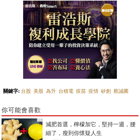
關鍵字:
台股
美股
為升
台積電
疫苗
疫情
矽創
蔡誠圃
你可能會喜歡
PR
減肥首選，檸檬加它，堅持一週，腰
細了，瘦到你懷疑人生
PR・新素簡