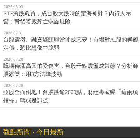
警：背後暗藏死亡螺旋風險
2026.07.31
台股震盪、融資斷頭與當沖成惡夢！市場對AI股的樂觀
定價，恐比想像中脆弱
2026.07.28
既期待漲高又怕受傷害，台股千點震盪成常態？分析師
股添樂：用3方法降波動
2026.07.28
亞股全面倒地！台股跌逾2000點，財經專家曝「這兩項
指標」轉弱是訊號
觀點新聞 ‧ 今日最新
2026.08.04
基金規模2年增近70%！第一金投信董事長尤昭文：投信