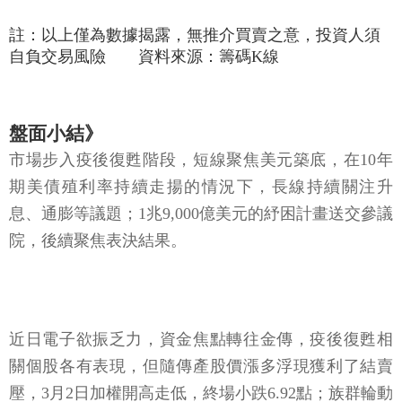
自負交易風險 資料來源：籌碼K線
盤面小結》
市場步入疫後復甦階段，短線聚焦美元築底，在10年
期美債殖利率持續走揚的情況下，長線持續關注升
息、通膨等議題；1兆9,000億美元的紓困計畫送交參議
院，後續聚焦表決結果。
近日電子欲振乏力，資金焦點轉往金傳，疫後復甦相
關個股各有表現，但隨傳產股價漲多浮現獲利了結賣
壓，3月2日加權開高走低，終場小跌6.92點；族群輪動
仍然快速，步入2月營收公布，營收亮眼股預期仍為盤