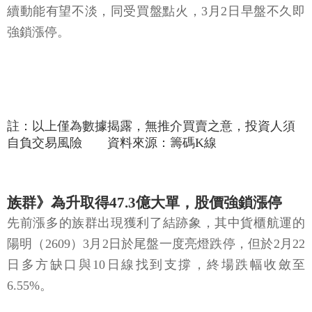
註：以上僅為數據揭露，無推介買賣之意，投資人須
自負交易風險 資料來源：籌碼K線
族群》為升取得47.3億大單，股價強鎖漲停
先前漲多的族群出現獲利了結跡象，其中貨櫃航運的
陽明（2609）3月2日於尾盤一度亮燈跌停，但於2月22
日多方缺口與10日線找到支撐，終場跌幅收斂至
6.55%。