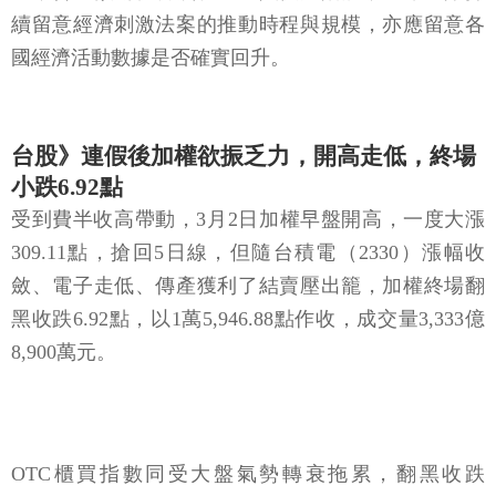
國經濟活動數據是否確實回升。
台股》連假後加權欲振乏力，開高走低，終場
小跌6.92點
受到費半收高帶動，3月2日加權早盤開高，一度大漲
309.11點，搶回5日線，但隨台積電（2330）漲幅收
斂、電子走低、傳產獲利了結賣壓出籠，加權終場翻
黑收跌6.92點，以1萬5,946.88點作收，成交量3,333億
8,900萬元。
OTC櫃買指數同受大盤氣勢轉衰拖累，翻黑收跌
0.9%，回測10日線支撐；3大類股指數開高走低，非金
電終場收黑；29大類股指數跌多漲少，玻璃陶瓷類股