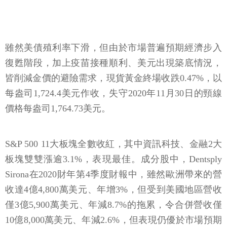
雖然美債殖利率下滑，但由於市場普遍預期經濟步入
復甦階段，加上疫苗接種順利、美元出現築底情況，
皆削減金價的避險需求，現貨黃金終場收跌0.47%，以
每盎司1,724.4美元作收，失守2020年11月30日的頸線
價格每盎司1,764.73美元。
S&P 500 11大板塊全數收紅，其中資訊科技、金融2大
板塊雙雙漲逾3.1%，表現最佳。成分股中，Dentsply
Sirona在2020財年第4季度財報中，雖然歐洲帶來的營
收達4億4,800萬美元、年增3%，但受到美國地區營收
僅3億5,900萬美元、年減8.7%的拖累，令合併營收僅
10億8,000萬美元、年減2.6%，但表現仍優於市場預期
的0.64美元，稅後EPS達0.87美元，年增19.2%；而
2020年度由於受到疫情影響，全年度合併營收僅33億