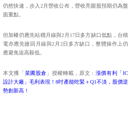
面重點。
但加權仍應先站穩月線與2月17日多方缺口低點，台積
電亦應先搶回月線與2月2日多方缺口，整體操作上仍
應避免追高殺低。
本文獲「
菜圃股倉
」授權轉載，原文：
漲價有利「IC
設計大廠」毛利表現！8吋產能吃緊＋Q1不淡，股價逆
勢創新高！