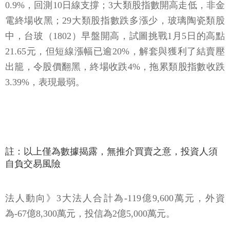
中，台玻（1802）早盤開高，試圖挑戰1月5日的高點
21.65元，但短線漲幅已逾20%，解套與獲利了結賣壓
出籠，令股價翻黑，終場收跌4%，拖累類股指數收跌
3.39%，表現最弱。
註：以上僅為數據揭露，無推介買賣之意，投資人須
自負交易風險
法人動向》3大法人合計為-119億9,600萬元，外資
為-67億8,300萬元，投信為2億5,000萬元。