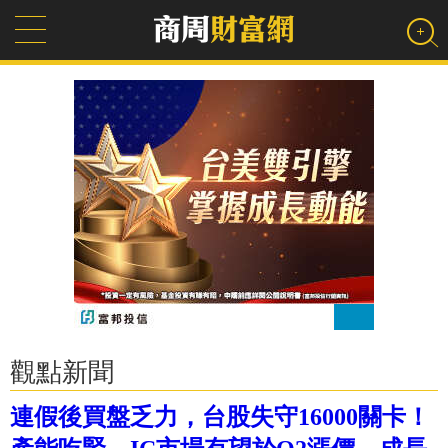
觀點新聞
連假後買盤乏力，台股失守16000關卡！