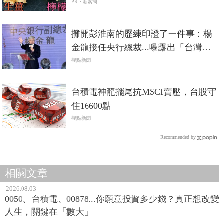
攤開彭淮南的歷練印證了一件事：楊
金龍接任央行總裁...曝露出「台灣歷
任總統的怠惰」！
觀點新聞
台積電神龍擺尾抗MSCI賣壓，台股守
住16600點
觀點新聞
Recommended by
相關文章
2026.08.03
0050、台積電、00878...你願意投資多少錢？真正想改變
人生，關鍵在「數大」
2026.08.03
ETF愈跌愈買，成台股大跌時的定海神針？內行人示