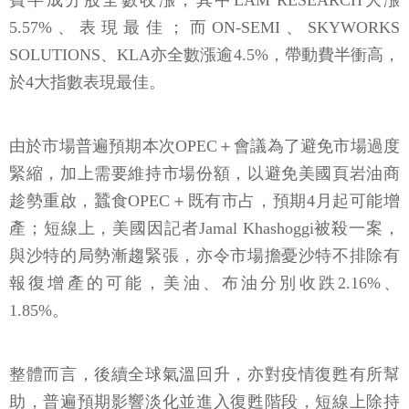
SOLUTIONS、KLA亦全數漲逾4.5%，帶動費半衝高，
於4大指數表現最佳。
由於市場普遍預期本次OPEC＋會議為了避免市場過度
緊縮，加上需要維持市場份額，以避免美國頁岩油商
趁勢重啟，蠶食OPEC＋既有市占，預期4月起可能增
產；短線上，美國因記者Jamal Khashoggi被殺一案，
與沙特的局勢漸趨緊張，亦令市場擔憂沙特不排除有
報復增產的可能，美油、布油分別收跌2.16%、
1.85%。
整體而言，後續全球氣溫回升，亦對疫情復甦有所幫
助，普遍預期影響淡化並進入復甦階段，短線上除持
續留意經濟刺激法案的推動時程與規模，亦應留意各