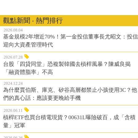
觀點新聞 ‧ 熱門排行
2026.08.04
基金規模2年增近70%！第一金投信董事長尤昭文：投信
迎向大資產管理時代
2026.07.28
台股「四貸同堂」恐複製韓國去槓桿風暴？陳威良揭
「融資體脂率」不高
2024.12.24
為什麼賈伯斯、庫克、矽谷高層都禁止小孩使用3C？他
們的真心話：應該要更晚給手機
2026.06.11
槓桿ETF也買台積電現貨？00631L曝險破百，成「含積
量」冠軍
2026.06.26
「台股上看5萬5？」產業隊長張捷：AI重新定價台股！
下半年聚焦3大關鍵零組件