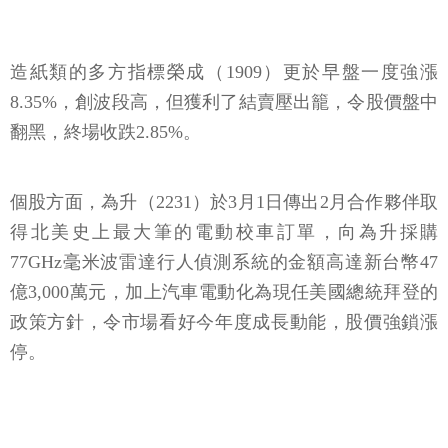
造紙類的多方指標榮成（1909）更於早盤一度強漲
8.35%，創波段高，但獲利了結賣壓出籠，令股價盤中
翻黑，終場收跌2.85%。
個股方面，為升（2231）於3月1日傳出2月合作夥伴取
得北美史上最大筆的電動校車訂單，向為升採購
77GHz毫米波雷達行人偵測系統的金額高達新台幣47
億3,000萬元，加上汽車電動化為現任美國總統拜登的
政策方針，令市場看好今年度成長動能，股價強鎖漲
停。
註：以上僅為數據揭露，無推介買賣之意，投資人須