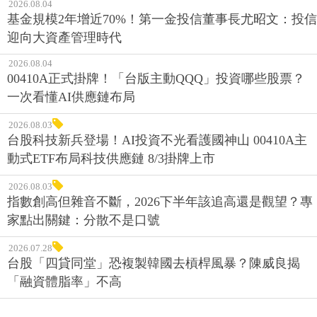
迎向大資產管理時代
2026.08.04
00410A正式掛牌！「台版主動QQQ」投資哪些股票？
一次看懂AI供應鏈布局
2026.08.03
台股科技新兵登場！AI投資不光看護國神山 00410A主
動式ETF布局科技供應鏈 8/3掛牌上市
2026.08.03
指數創高但雜音不斷，2026下半年該追高還是觀望？專
家點出關鍵：分散不是口號
2026.07.28
台股「四貸同堂」恐複製韓國去槓桿風暴？陳威良揭
「融資體脂率」不高