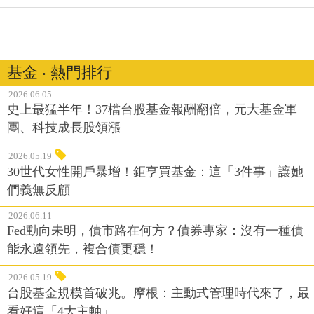
基金 ‧ 熱門排行
2026.06.05
史上最猛半年！37檔台股基金報酬翻倍，元大基金軍
團、科技成長股領漲
2026.05.19
30世代女性開戶暴增！鉅亨買基金：這「3件事」讓她
們義無反顧
2026.06.11
Fed動向未明，債市路在何方？債券專家：沒有一種債
能永遠領先，複合債更穩！
2026.05.19
台股基金規模首破兆。摩根：主動式管理時代來了，最
看好這「4大主軸」