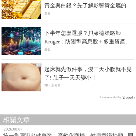
黃金與白銀？先了解影響貴金屬的價
格因素
基金
下半年怎麼選股？貝萊德策略師
Kruger：防禦型高息股＋多重資產入
息，進可攻退可守
基金
PR
起床就先做件事，沒三天小腹就不見
了! 肚子一天天變小！
PR・新素簡
Recommended by
相關文章
2026.08.07
統一集團退出健身業！高齡化商機、健康意識抬頭...同