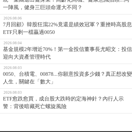
一陣風，健身三巨頭命運大不同？
2026.08.06
7月回顧》韓股狂瀉22%竟還是績效冠軍？重挫時高股息
ETF只剩一檔贏過0050
2026.08.04
基金規模2年增近70%！第一金投信董事長尤昭文：投信
迎向大資產管理時代
2026.08.03
0050、台積電、00878...你願意投資多少錢？真正想改變
人生，關鍵在「數大」
2026.08.03
ETF愈跌愈買，成台股大跌時的定海神針？內行人示
警：背後暗藏死亡螺旋風險