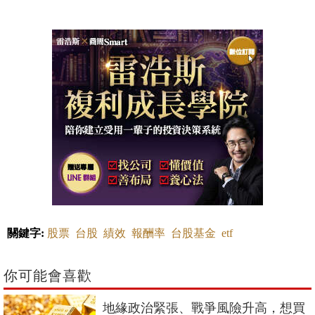
關鍵字:
股票
台股
績效
報酬率
台股基金
etf
你可能會喜歡
地緣政治緊張、戰爭風險升高，想買