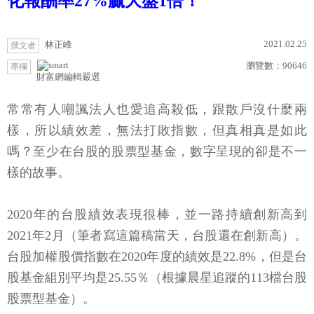
化報酬率27%贏大盤1倍！
2021.02.25
林正峰
撰文者
瀏覽數：
90646
專欄
財富網編輯嚴選
常常有人嘲諷法人也愛追高殺低，跟散戶沒什麼兩
樣，所以績效差，無法打敗指數，但真相真是如此
嗎？至少在台股的股票型基金，數字呈現的卻是不一
樣的故事。
2020年的台股績效表現很棒，並一路持續創新高到
2021年2月（筆者寫這篇稿當天，台股還在創新高）。
台股加權股價指數在2020年度的績效是22.8%，但是台
股基金組別平均是25.55％（根據晨星追蹤的113檔台股
股票型基金）。