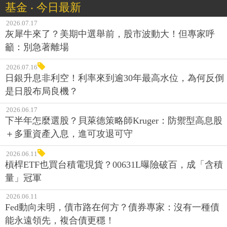
基金 ‧ 今日最新
2026.07.17
灰犀牛來了？美期中選舉前，股市波動大！但專家呼
籲：別急著離場
2026.07.16
日銀升息非利空！利率來到逾30年最高水位，為何反倒
是日股布局良機？
2026.06.17
下半年怎麼選股？貝萊德策略師Kruger：防禦型高息股
＋多重資產入息，進可攻退可守
2026.06.11
槓桿ETF也買台積電現貨？00631L曝險破百，成「含積
量」冠軍
2026.06.11
Fed動向未明，債市路在何方？債券專家：沒有一種債
能永遠領先，複合債更穩！