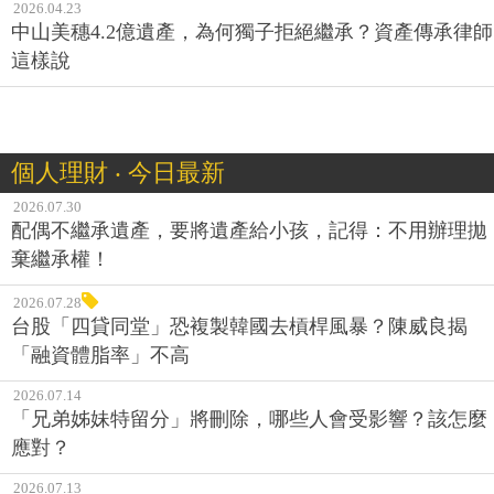
2026.04.23
中山美穗4.2億遺產，為何獨子拒絕繼承？資產傳承律師
這樣說
個人理財 ‧ 今日最新
2026.07.30
配偶不繼承遺產，要將遺產給小孩，記得：不用辦理拋
棄繼承權！
2026.07.28
台股「四貸同堂」恐複製韓國去槓桿風暴？陳威良揭
「融資體脂率」不高
2026.07.14
「兄弟姊妹特留分」將刪除，哪些人會受影響？該怎麼
應對？
2026.07.13