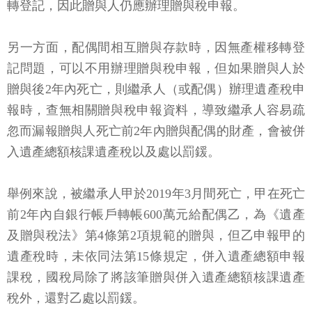
轉登記，因此贈與人仍應辦理贈與稅申報。
另一方面，配偶間相互贈與存款時，因無產權移轉登
記問題，可以不用辦理贈與稅申報，但如果贈與人於
贈與後2年內死亡，則繼承人（或配偶）辦理遺產稅申
報時，查無相關贈與稅申報資料，導致繼承人容易疏
忽而漏報贈與人死亡前2年內贈與配偶的財產，會被併
入遺產總額核課遺產稅以及處以罰鍰。
舉例來說，被繼承人甲於2019年3月間死亡，甲在死亡
前2年內自銀行帳戶轉帳600萬元給配偶乙，為《遺產
及贈與稅法》第4條第2項規範的贈與，但乙申報甲的
遺產稅時，未依同法第15條規定，併入遺產總額申報
課稅，國稅局除了將該筆贈與併入遺產總額核課遺產
稅外，還對乙處以罰鍰。