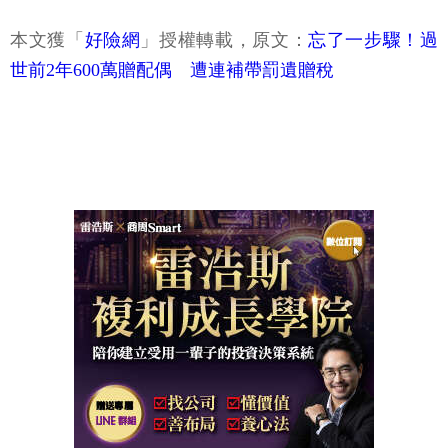
本文獲「
好險網
」授權轉載，原文：
忘了一步驟！過
世前2年600萬贈配偶 遭連補帶罰遺贈稅