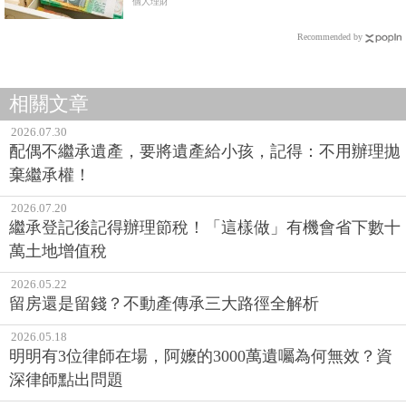
個人理財
Recommended by
相關文章
2026.07.30
配偶不繼承遺產，要將遺產給小孩，記得：不用辦理拋
棄繼承權！
2026.07.20
繼承登記後記得辦理節稅！「這樣做」有機會省下數十
萬土地增值稅
2026.05.22
留房還是留錢？不動產傳承三大路徑全解析
2026.05.18
明明有3位律師在場，阿嬤的3000萬遺囑為何無效？資
深律師點出問題