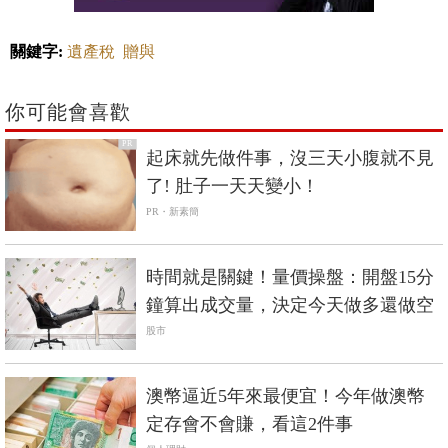
關鍵字:
遺產稅
贈與
你可能會喜歡
PR
起床就先做件事，沒三天小腹就不見
了! 肚子一天天變小！
PR・新素簡
時間就是關鍵！量價操盤：開盤15分
鐘算出成交量，決定今天做多還做空
股市
澳幣逼近5年來最便宜！今年做澳幣
定存會不會賺，看這2件事