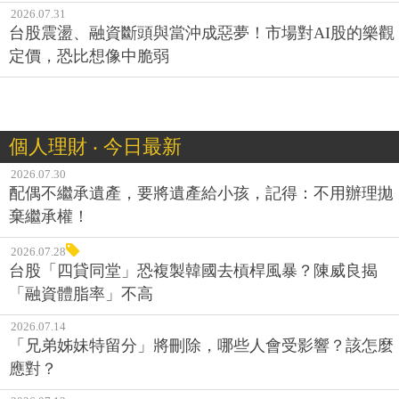
2026.07.31
台股震盪、融資斷頭與當沖成惡夢！市場對AI股的樂觀
定價，恐比想像中脆弱
個人理財 ‧ 今日最新
2026.07.30
配偶不繼承遺產，要將遺產給小孩，記得：不用辦理拋
棄繼承權！
2026.07.28
台股「四貸同堂」恐複製韓國去槓桿風暴？陳威良揭
「融資體脂率」不高
2026.07.14
「兄弟姊妹特留分」將刪除，哪些人會受影響？該怎麼
應對？