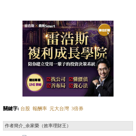
關鍵字:
台股
報酬率
元大台灣
3倍券
作者簡介_余家榮（效率理財王）