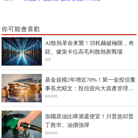
你可能會喜歡
AI散熱革命來襲！功耗飆破極限，奇
鋐、健策卡位高毛利散熱新戰場
股票
基金規模2年增近70%！第一金投信董
事長尤昭文：投信迎向大資產管理時
代
觀點新聞
加國原油比啤酒還便宜！川普急叩普
丁救市、油價強彈
觀點新聞