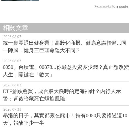
Recommended by
相關文章
2026.08.07
統一集團退出健身業！高齡化商機、健康意識抬頭...同
一陣風，健身三巨頭命運大不同？
2026.08.03
0050、台積電、00878...你願意投資多少錢？真正想改變
人生，關鍵在「數大」
2026.08.03
ETF愈跌愈買，成台股大跌時的定海神針？內行人示
警：背後暗藏死亡螺旋風險
2026.07.31
暴漲的日子，其實都藏在熊市！持有0050只要錯過這10
天，報酬率少一半