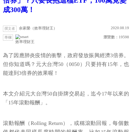
倍券」？只要長抱這檔ETF，100萬竟變
成300萬！
2020.08.19
余家榮（效率理財王）
撰文者
瀏覽數：
19598
專欄
效率理財王
為了因應肺炎疫情的衝擊，政府發放振興經濟3倍券。
但你知道嗎？元大台灣50（0050）只要持有15年，也
能達到3倍券的效果喔！
本文介紹元大台灣50自掛牌交易起，迄今17年以來的
「15年滾動報酬」。
滾動報酬（Rolling Return），或稱滾動回報，每個數