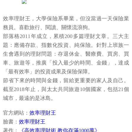
效率理財王，大學保險系畢業，但沒當過一天保險業
務員。喜歡旅行、閱讀、關懷流浪狗。
部落格2011年成立，累積200多篇理財文章。三大主
題：應備存款、指數化投資、純保險。針對上班族一
生會遇到的理財問題：存退休金、醫療費、買房、買
車、旅遊等，推廣「投入最少的時間、金錢」，達成
「最有效率」的投資成果及保險保障。
節省下來的時間與金錢，留給更重要的家人及自己。
截至2018年止，與太太共同旅遊10個國家，包括21個
城市，最遠的是冰島。
官方網站：
效率理財王
臉書：
效率理財王
著作：
《高效率理財術 教你存滿1000萬》