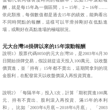
值都代表同樣長度時間的報酬率，比如15年滾動報
酬，就是每15年為一個區間，1～15年、2～16年……
依此類推，每個數值都是過去15年的績效，能夠看出
不同時間點的報酬，這樣可以平滑掉剛好在低點進
場，或剛好在高點進場的極端狀況。
元大台灣50掛牌以來的15年滾動報酬
說明1》股票代碼0050的元大台灣50，是2003年6月30
日開始掛牌交易，假設就從這天投入100萬元、以收盤
價買進，並「持有」15年都不賣出，這期間拿到的現
金股利，在配發當天以收盤價滾入再投資買進。
說明2》「每隔半年」投入1次，計算「期初買進100萬
元、持有不賣出、股利滾入再投資、滿15年的本利
和」。比如「2003年6月底～2018年6月底」、「2003