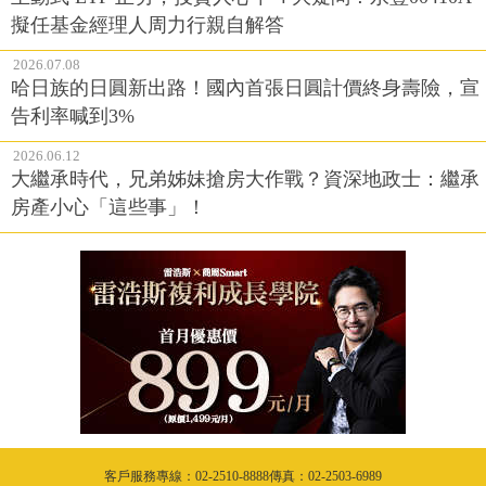
擬任基金經理人周力行親自解答
2026.07.08
哈日族的日圓新出路！國內首張日圓計價終身壽險，宣
告利率喊到3%
2026.06.12
大繼承時代，兄弟姊妹搶房大作戰？資深地政士：繼承
房產小心「這些事」！
客戶服務專線：02-2510-8888傳真：02-2503-6989