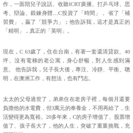
作，一面陪兒子說話、收聽ICRT廣播、打乒乓球、思
考、辯論、鍛鍊身體…C投資了「時間」， 省了「補
習費」，贏了「競爭力」；他告訴我，這才是真正的
「精明」，真正的「英明」。
現在，C 63歲了，住在台南，有著一套還清貸款、40
坪、沒有電梯的老公寓，身心舒暢，對人生感到滿
意。 他告訴我，兒子長大後，專注、冷靜、平衡、聰
明，在澳洲工作，有想法，也有鬥志。
太太的父母過世了，弟弟住在老房子裡，每個月還要
負擔他的水電費，但3萬元的奉養金，不用再給了，生
活變得更為寬裕。20多年來，C的房子增值了、股票增
值了、孩子長大了，他的人生，突破了重重挑戰，充