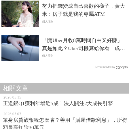
努力把錢變成自己喜歡的樣子，黃大
米：房子就是我的專屬ATM
個人理財
「開Uber月收8萬時間自由又好賺」
真是如此？Uber司機算給你看：成本
就佔掉3成…
個人理財
Recommended by
相關文章
2026.05.15
王道銀Q1獲利年增近5成！法人關注2大成長引擎
2026.05.07
單身房貸族報稅怎麼省？善用「購屋借款利息」，所得
額最高扣除30萬元