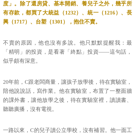
度」。除了還房貸、基本開銷、養兒子之外，幾乎所
有存款，都買了大統益（1232）、統一（1216）、長
興（1717）、台塑（1301），抱住不賣。
不賣的原因，他也沒有多說。他只默默提醒我：最
「精明」的投資，是看著「終點」投資——這句話，
似乎頗有深意。
20年前，C跟老闆商量，讓孩子放學後，待在實驗室，
陪他說說話，寫作業。他在實驗室，布置了一整面牆
的課外書，讓他放學之後，待在實驗室裡，讀讀書、
聽聽廣播，沒有電視。
一路以來，C的兒子讀公立學校，沒有補習。他一面工