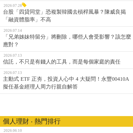
2026.07.28
台股「四貸同堂」恐複製韓國去槓桿風暴？陳威良揭
「融資體脂率」不高
2026.07.14
「兄弟姊妹特留分」將刪除，哪些人會受影響？該怎麼
應對？
2026.07.13
信託，不只是有錢人的工具，而是每個家庭的責任
2026.07.13
主動式 ETF 正夯，投資人心中 4 大疑問！永豐00410A
擬任基金經理人周力行親自解答
個人理財 ‧ 熱門排行
2026.06.10