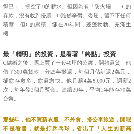
得已」，挖空了D的薪水。但因為有「防火墻」，C的
存款，沒有收到侵襲；D雖然辛勞、委屈，留不下任何
積蓄，但C的累積，卻在20年間，蓬蓬勃勃、充滿生
機：
最「精明」的投資，是看著「終點」投資
C結婚之後，馬上買了一套40坪的公寓，開始還貸。他
借了300萬貸款，分25年攤還，每個月估計還2萬元，
卻愈存愈多，愈還愈快。他月薪4萬8,000元，調薪2
次，每年發2個月獎金。連續20年，平均1年能存70萬
台幣。
那些年，他不買新衣服、不外食、搭公車旅遊，閒暇
不是看書，就是打乒乓球，省出了「人生的新高