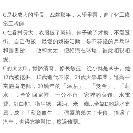
C是我成大的學長，22歲那年，大學畢業，進了化工廠
當工程師。
C在眷村長大，衣服破了就補、鞋子破了才換，不愛逛
街、自己做飯，最愛的娛樂活動，是不花錢的乒乓球
和圖書館——他和太太，便相識在球場，彼此相親相
愛。
C的太太D，骨骼清奇、修長敏捷，從小就是國手。她
12歲被挖掘、13歲進代表隊、24歲大學畢業，進高中
當體育老師，20幾年的「津貼」、「獎金」、「薪
水」，全寄回家裡，一分不留；家裡的菜錢、水電
費、紅白帖、衛生紙、醬油、米、麵…全靠D的薪水支
應，成了「薪資血牛」。偶爾弟弟欠了卡債、撞壞了
汽車，也得靠她幫忙，度過難關。