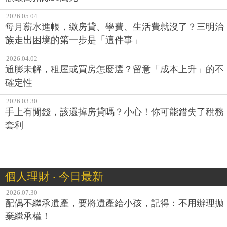
2026.05.04
每月薪水進帳，繳房貸、學費、生活費就沒了？三明治
族走出困境的第一步是「這件事」
2026.04.02
通膨未解，租屋或買房怎麼選？留意「成本上升」的不
確定性
2026.03.30
手上有閒錢，該還掉房貸嗎？小心！你可能錯失了稅務
套利
個人理財 ‧ 今日最新
2026.07.30
配偶不繼承遺產，要將遺產給小孩，記得：不用辦理拋
棄繼承權！