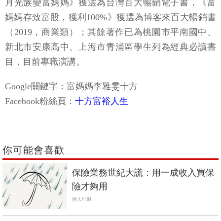
月光族變富媽媽》獲選為台灣百大暢銷電子書，《富
媽媽存致富股，獲利100%》獲選為博客來百大暢銷書
（2019，商業類）；其餘著作已為桃園市平南國中、
新北市安康高中、上海市青浦區學生列為經典必讀書
目，目前專職演講。
Google關鍵字：富媽媽李雅雯十方
Facebook粉絲頁：
十方富裕人生
你可能會喜歡
保險業務世紀大謊：用一成收入買保
險才夠用
個人理財