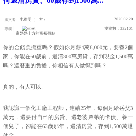
何還清房貸、60歲存到1500萬...
2020.02.20
李雅雯（十方）
撰文者
瀏覽數：
332161
專欄
富媽媽十方的富裕觀點
你的金錢負擔重嗎？假如你月薪4萬8,000元，要養2個
家，你能在60歲前，還清300萬房貸，存到現金1,500萬
嗎？這麼重的負擔，你相信有人做得到嗎？
真的，有人可以。
我認識一個化工廠工程師，連續25年，每個月給岳父3
萬元，還要付自己的房貸、還老婆弟弟的卡債、養一
個兒子，卻能在63歲那年，還清房貸，存到1,500萬退
休金。