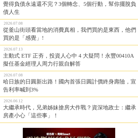
覺得負債永遠還不完？3個轉念、5個行動，幫你擺脫負
債人生
2026.07.08
從釜山街頭看當地的消費真相，我們買的是東西，他們
買的是「感覺」!
2026.07.13
主動式 ETF 正夯，投資人心中 4 大疑問！永豐00410A
擬任基金經理人周力行親自解答
2026.07.08
哈日族的日圓新出路！國內首張日圓計價終身壽險，宣
告利率喊到3%
2026.06.12
大繼承時代，兄弟姊妹搶房大作戰？資深地政士：繼承
房產小心「這些事」！