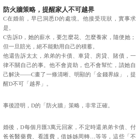
防火牆策略，提醒家人不可越界
C在婚前，早已洞悉D的處境。他接受現狀，實事求
是。
C告訴D，她的薪水，要怎麼花、怎麼養家，隨便她；
但一旦賠光，絕不能動用自己的積蓄。
他還告訴太太，弟弟的卡債、車貸、房貸、賭債，一
律不關自己的事。他不會資助，也不會幫忙，請她自
己解決——C畫了一條清晰、明顯的「金錢界線」，提
醒D不可「越界」。
事後證明，D的「防火牆」策略，非常正確。
婚後，D每個月匯3萬元回家，不定時還弟弟卡債、付
爸爸醫藥費、看護費，借姊姊周轉…等等，這些「不