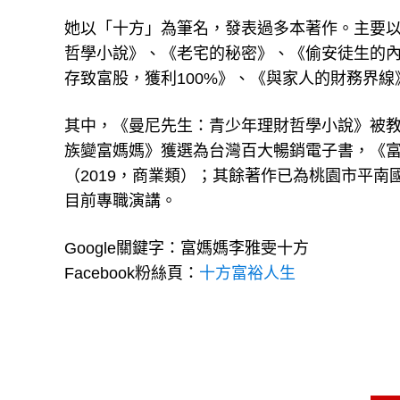
她以「十方」為筆名，發表過多本著作。主要
哲學小說》、《老宅的秘密》、《偷安徒生的
存致富股，獲利100%》、《與家人的財務界線
其中，《曼尼先生：青少年理財哲學小說》被
族變富媽媽》獲選為台灣百大暢銷電子書，《富
（2019，商業類）；其餘著作已為桃園市平
目前專職演講。
Google關鍵字：富媽媽李雅雯十方
Facebook粉絲頁：
十方富裕人生