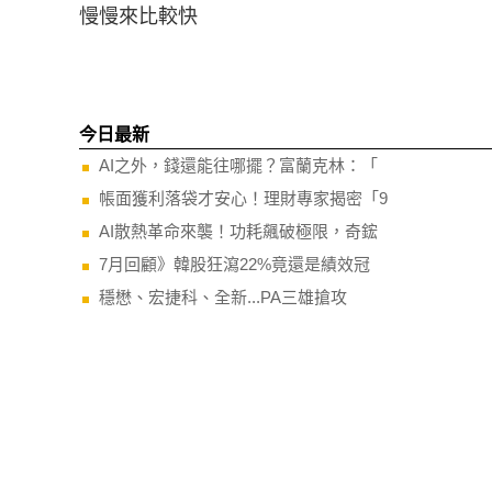
慢慢來比較快
今日最新
AI之外，錢還能往哪擺？富蘭克林：「
帳面獲利落袋才安心！理財專家揭密「9
AI散熱革命來襲！功耗飆破極限，奇鋐
7月回顧》韓股狂瀉22%竟還是績效冠
穩懋、宏捷科、全新...PA三雄搶攻