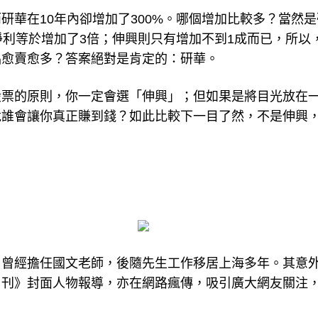
研華在10年內卻增加了300%。哪個增加比較多？當然是
淨利等於增加了3倍；伸興則只有增加不到1成而已，所以
品愈賣愈多？答案絕對是肯定的：研華。
股票的原則，你一定會選「伸興」；但如果是將目光放在
竟誰會讓你真正賺到錢？如此比較下一目了然，不是伸興
。曾經擔任國文老師，後隨先生工作移居上海多年。其意
周刊》封面人物報導，亦在網路瘋傳，吸引廣大網友關注