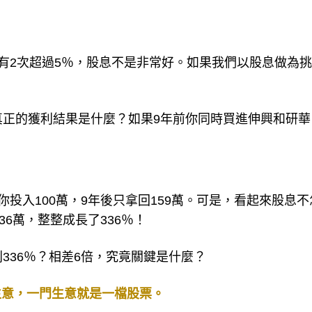
只有2次超過5％，股息不是非常好。如果我們以股息做為
。
真正的獲利結果是什麼？如果9年前你同時買進伸興和研華
你投入100萬，9年後只拿回159萬。可是，看起來股息不
36萬，整整成長了336％！
336％？相差6倍，究竟關鍵是什麼？
生意，一門生意就是一檔股票。