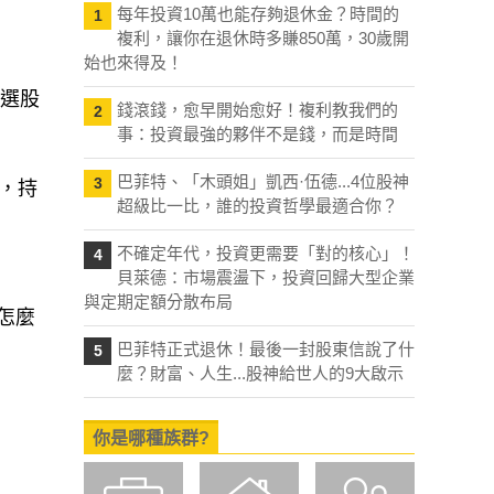
每年投資10萬也能存夠退休金？時間的
1
複利，讓你在退休時多賺850萬，30歲開
始也來得及！
挑選股
錢滾錢，愈早開始愈好！複利教我們的
2
事：投資最強的夥伴不是錢，而是時間
巴菲特、「木頭姐」凱西·伍德...4位股神
3
，持
超級比一比，誰的投資哲學最適合你？
不確定年代，投資更需要「對的核心」！
4
貝萊德：市場震盪下，投資回歸大型企業
與定期定額分散布局
怎麼
巴菲特正式退休！最後一封股東信說了什
5
麼？財富、人生...股神給世人的9大啟示
你是哪種族群?