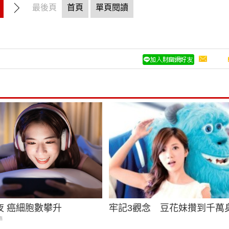
最後頁
首頁
單頁閱讀
夜 癌細胞數攀升
牢記3觀念 豆花妹攢到千萬
癌