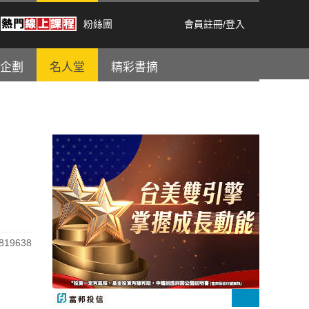
粉絲團
會員註冊
/
登入
企劃
名人堂
精彩書摘
19638