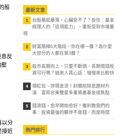
的股
最新文章
台股暴起暴落，心臟受不了？投信：基金
1
經理人的「這項能力」，重新受到市場重
視
財富階梯6大階段，你在哪一層？為什麼
2
大部分的人都在第3層？
股息反
的壓
股市長期向上，只要不斷頭，長期借錢投
3
資可行嗎？過來人真心話：慢慢來比較快
領紅包、拚現金流！封關前除息題材升
4
溫 富邦台美雙星多重資產基金成焦點
錢滾錢，愈早開始愈好！複利教我們的
5
事：投資最強的夥伴不是錢，而是時間
再以分
熱門排行
是接近