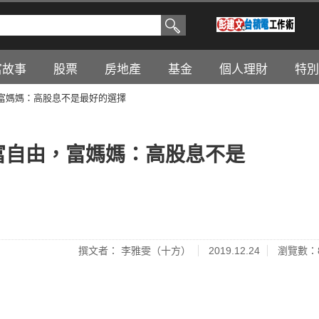
富故事
股票
房地產
基金
個人理財
特別
，富媽媽：高股息不是最好的選擇
富自由，富媽媽：高股息不是
撰文者： 李雅雯（十方）
2019.12.24
瀏覽數：8