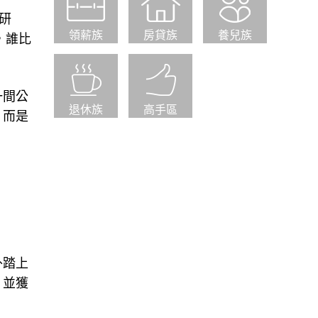
研
領薪族
房貸族
養兒族
，誰比
一間公
退休族
高手區
，而是
外踏上
，並獲