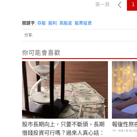
第一頁
1
關鍵字:
存股
股利
高股息
股票投資
分享:
你可能會喜歡
股市長期向上，只要不斷頭，長期
報復性熬
PR・安達人壽 安心抗
借錢投資可行嗎？過來人真心話：