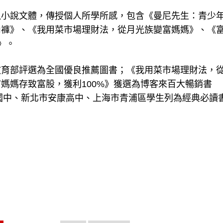
以小說文體，傳授個人所學所感，包含《曼尼先生：青少
內褲》、《我用菜市場理財法，從月光族變富媽媽》、《
》。
教育部評選為全國優良推薦圖書；《我用菜市場理財法，
媽媽存致富股，獲利100%》獲選為博客來百大暢銷書
南國中、新北市安康高中、上海市青浦區學生列為經典必讀