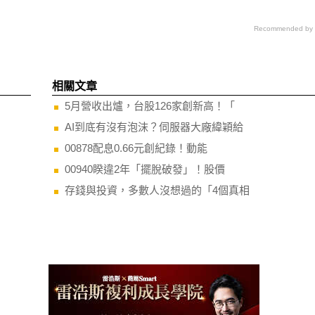
Recommended by
相關文章
5月營收出爐，台股126家創新高！「
AI到底有沒有泡沫？伺服器大廠緯穎給
00878配息0.66元創紀錄！動能
00940睽違2年「擺脫破發」！股價
存錢與投資，多數人沒想過的「4個真相