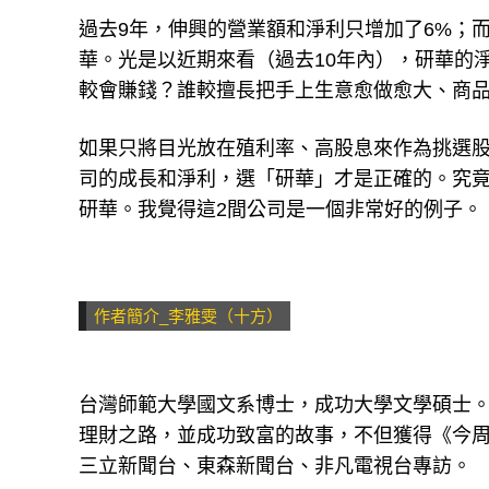
過去9年，伸興的營業額和淨利只增加了6%；而
華。光是以近期來看（過去10年內），研華的
較會賺錢？誰較擅長把手上生意愈做愈大、商
如果只將目光放在殖利率、高股息來作為挑選
司的成長和淨利，選「研華」才是正確的。究
研華。我覺得這2間公司是一個非常好的例子。
作者簡介_李雅雯（十方）
台灣師範大學國文系博士，成功大學文學碩士
理財之路，並成功致富的故事，不但獲得《今
三立新聞台、東森新聞台、非凡電視台專訪。