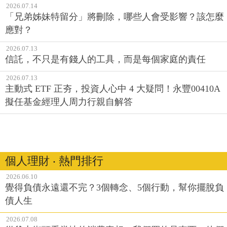
2026.07.14
「兄弟姊妹特留分」將刪除，哪些人會受影響？該怎麼
應對？
2026.07.13
信託，不只是有錢人的工具，而是每個家庭的責任
2026.07.13
主動式 ETF 正夯，投資人心中 4 大疑問！永豐00410A
擬任基金經理人周力行親自解答
個人理財 ‧ 熱門排行
2026.06.10
覺得負債永遠還不完？3個轉念、5個行動，幫你擺脫負
債人生
2026.07.08