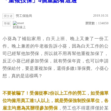
「重複投保」4個重點看這邊
2019.10.31
勞工保險局
撰文者
瀏覽數：
134059
專欄
財富線上
小葵為了補貼家用，白天上班、晚上又兼了一份工
作。晚上兼差的牛老板告訴小葵，因為白天工作的公
司已經幫他加勞保，所以就不用再幫他重複加保了，
反正小葵已經參加勞保，就有勞保年資，也可以申請
勞保給付，要是重複加保，還得多繳1筆保費。小葵心
想，真的是這樣嗎？
不要被騙了！受僱從事2份以上工作的勞工，如受僱單
位均僱用員工達5人以上，就是勞保強制投保單位，各
雇主均應為其辦理參加勞保
，勞工也不得選擇僅於某