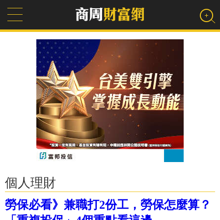
個人理財
勞保必看》兼職打2份工，勞保怎麼算？