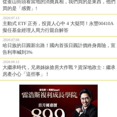
從釜山街頭看當地的消費真相，我們買的是東西，他們
買的是「感覺」!
2026.07.13
主動式 ETF 正夯，投資人心中 4 大疑問！永豐00410A
擬任基金經理人周力行親自解答
2026.07.08
哈日族的日圓新出路！國內首張日圓計價終身壽險，宣
告利率喊到3%
2026.06.12
大繼承時代，兄弟姊妹搶房大作戰？資深地政士：繼承
房產小心「這些事」！