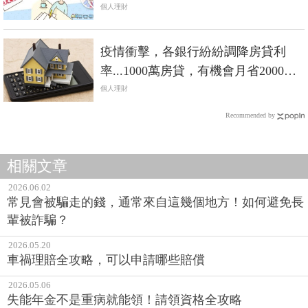
個人理財
疫情衝擊，各銀行紛紛調降房貸利
率...1000萬房貸，有機會月省2000元
利息！
個人理財
Recommended by
相關文章
2026.06.02
常見會被騙走的錢，通常來自這幾個地方！如何避免長
輩被詐騙？
2026.05.20
車禍理賠全攻略，可以申請哪些賠償
2026.05.06
失能年金不是重病就能領！請領資格全攻略