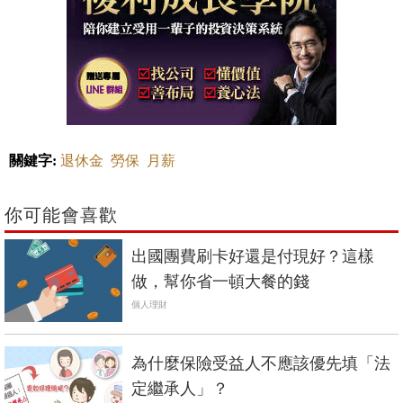
關鍵字:
退休金
勞保
月薪
你可能會喜歡
出國團費刷卡好還是付現好？這樣
做，幫你省一頓大餐的錢
個人理財
為什麼保險受益人不應該優先填「法
定繼承人」？