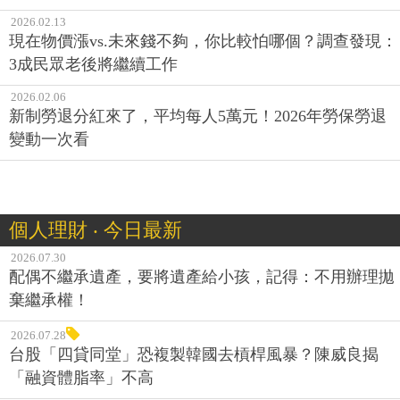
2026.02.13
現在物價漲vs.未來錢不夠，你比較怕哪個？調查發現：
3成民眾老後將繼續工作
2026.02.06
新制勞退分紅來了，平均每人5萬元！2026年勞保勞退
變動一次看
個人理財 ‧ 今日最新
2026.07.30
配偶不繼承遺產，要將遺產給小孩，記得：不用辦理拋
棄繼承權！
2026.07.28
台股「四貸同堂」恐複製韓國去槓桿風暴？陳威良揭
「融資體脂率」不高