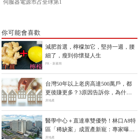
伺服器電源市占全球第1
你可能會喜歡
PR
減肥首選，檸檬加它，堅持一週，腰
細了，瘦到你懷疑人生
PR・新素簡
台灣50年以上老房高達500萬戶，都
更後賺更多？3原因告訴你，為什麼
都更難如登天
房地產
醫學中心＋直達車雙優勢！林口A8特
區「稀缺案」成置產新寵：專家曝房
價抗跌硬邏輯
房地產