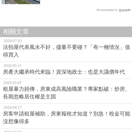
Recommended by
相關文章
2026.07.03
法拍屋代表風水不好，儘量不要碰？「有一種情況」值
得買入
2026.05.11
房產大繼承時代來臨！資深地政士：也是大議價年代
2026.05.07
租屋暴力頻傳，房東成高風險職業？專家點破：炒房、
長期忽略居住權是主因
2026.04.17
房客申請租屋補助，房東報稅才知道？別急！稅金可能
沒想像得多