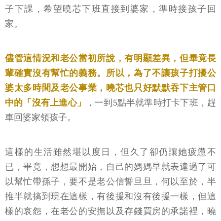
子下課，希望曉芯下班直接到婆家，準時接孩子回
家。
儘管這情況和老公當初所說，有明顯差異，但畢竟長
輩確實沒有幫忙的義務。所以，為了不讓孩子打擾公
婆太多時間及老公事業，曉芯也只好默默吞下主管口
中的「沒有上進心」
，一到5點半就準時打卡下班，趕
車回婆家領孩子。
這樣的生活雖然堪以度日，但久了卻仍讓她疲憊不
已，畢竟，想想最開始，自己的媽媽早就表達過了可
以幫忙帶孫子，要不是老公信誓旦旦，何以至於，半
推半就搞到現在這樣，有後援和沒有後援一樣，但這
樣的哀怨，在老公的安撫以及存錢買房的承諾裡，曉