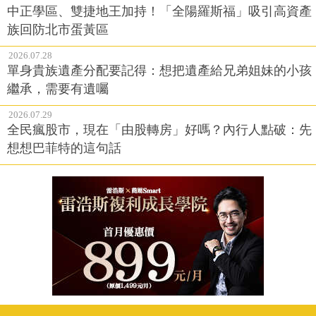
中正學區、雙捷地王加持！「全陽羅斯福」吸引高資產
族回防北市蛋黃區
2026.07.28
單身貴族遺產分配要記得：想把遺產給兄弟姐妹的小孩
繼承，需要有遺囑
2026.07.29
全民瘋股市，現在「由股轉房」好嗎？內行人點破：先
想想巴菲特的這句話