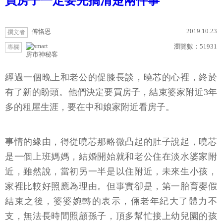
買房子一定要先搞清楚兩件事
2019.10.23
傅恪恩
撰文者
瀏覽數：
51931
專欄
房市神秘客
經過一個晚上和老公的促膝長談，曉芯的心裡，終於
有了新的盼頭。他們決定要買房子，結束婆家附近3年
多的租屋生涯，要在中和娘家附近看房子。
事情的緣由，得從曉芯那略微凸起的肚子說起，曉芯
是一個上班媽媽，結婚開始就和老公住在淡水婆家附
近，雖然說，當初另一半是以住附近，未來生小孩，
家裡比較好照應為理由。但事實卻是，第一胎育嬰假
結束之後，婆婆婉轉的表示，倆老年紀大了體力不
支，無法長時間照顧孫子，頂多幫忙接上幼兒園的孩