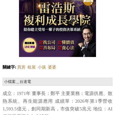
關鍵字:
買房
租屋
小孩
婆婆
小檔案＿台達電
成立：1971年 董事長：鄭平 主要業務：電源供應、散
熱系統、再生能源應用 成績單：2026年第1季營收
1,593.5億元，創同期新高，市值突破5兆元 地位：AI