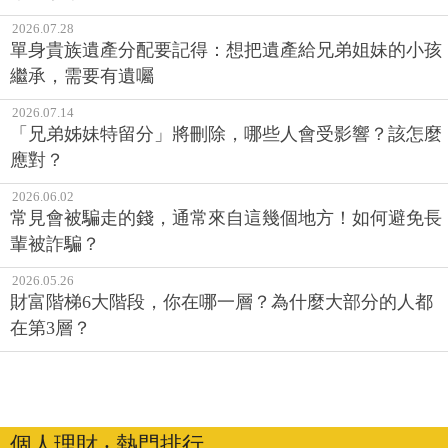
2026.07.28
單身貴族遺產分配要記得：想把遺產給兄弟姐妹的小孩
繼承，需要有遺囑
2026.07.14
「兄弟姊妹特留分」將刪除，哪些人會受影響？該怎麼
應對？
2026.06.02
常見會被騙走的錢，通常來自這幾個地方！如何避免長
輩被詐騙？
2026.05.26
財富階梯6大階段，你在哪一層？為什麼大部分的人都
在第3層？
個人理財 ‧ 熱門排行