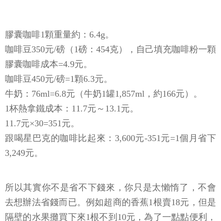
膠囊咖啡1顆重量約：6.4g。
咖啡豆350元/磅（1磅：454克），自己填充咖啡粉一顆
膠囊咖啡成本=4.9元。
咖啡豆450元/磅=1顆6.3元。
牛奶：76ml=6.8元（牛奶1罐1,857ml，約166元）。
1杯熱拿鐵成本：11.7元～13.1元。
11.7元×30=351元。
跟喝星巴克的咖啡比起來：3,600元-351元=1個月省下
3,249元。
所以其實你不是省不下錢來，你只是太懶惰了，不會
去想辦法省錢而已。例如超商的香蕉1根賣18元，但是
隔壁的水果攤買下來1根不到10元，為了一點點便利，