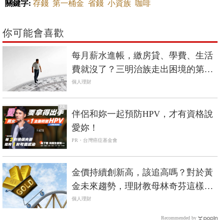
關鍵字:
存錢
第一桶金
省錢
小資族
咖啡
你可能會喜歡
每月薪水進帳，繳房貸、學費、生活
費就沒了？三明治族走出困境的第一
步是「這件事」
個人理財
PR
伴侶和妳一起預防HPV，才有資格說
愛妳！
PR・台灣癌症基金會
金價持續創新高，該追高嗎？對於黃
金未來趨勢，理財教母林奇芬這樣
說...
個人理財
Recommended by