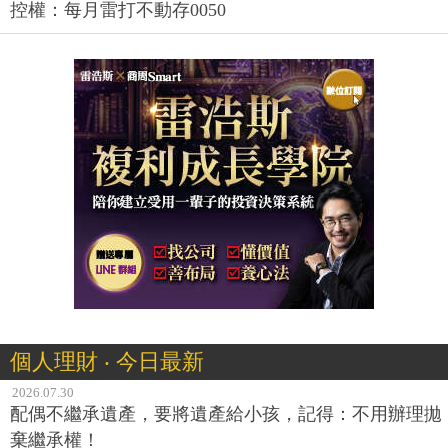
控權：每月雷打不動存0050
個人理財 ‧ 今日最新
2026.07.30
配偶不繼承遺產，要將遺產給小孩，記得：不用辦理拋
棄繼承權！