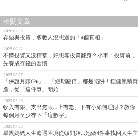
相關文章
2026.02.05
存錢與投資，多數人沒想過的「4個真相」
2025.09.22
不懂投資又沒積蓄，好想靠投資翻身？小車：投資前，
先養成存錢的習慣
2025.08.07
「保證月賺6%」、「短期翻倍」都是陷阱！穩健累積資
產，從「這件事」開始
2025.07.28
收入有限、支出無限...上有老、下有小如何理財？教你
每個月至少存下「這數字」
2025.07.22
單親媽媽人生遭遇困境從頭開始...她做4件事找回人生主