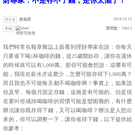
財專家：不是存不了錢，是你太懶了！
2019.10.15
廖義榮
撰文者
瀏覽數：
74013
專欄
理財宅急便
我們時常在報章雜誌上面看到理財專家在談：你每天
只要省下喝1杯咖啡的錢，從25歲開始存，讓你在退休
的時候就可以有1,000萬。那你可能會想說：這哪有可
能，我現在薪水才這麼少，怎麼可能存得下1,000萬？
而且我也不可能每天都不喝咖啡啊！事實上，如果說
你及早、每個月固定存錢，這個是有可能的。但是現
在要叫你戒掉喝咖啡的習慣可能是蠻困難的，有什麼
辦法讓你既存得下錢，又可以喝咖啡？辦法是人想出
來的，你可以調整一下，讓你省得下錢，以下提供給
你參考：