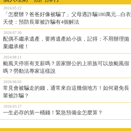
2024.05.22
「怎麼辦？爸爸好像被騙了」父母遇詐騙180萬元...白衣
天使：預防長輩被詐騙有4個解法
2026.07.30
配偶不繼承遺產，要將遺產給小孩，記得：不用辦理拋
棄繼承權！
2024.08.11
颱風天停班有支薪嗎？居家辦公的上班族可以放颱風假
嗎？勞動法專家這樣說
2026.06.02
常見會被騙走的錢，通常來自這幾個地方！如何避免長
輩被詐騙？
2026.03.27
一生必存的第一桶錢！緊急預備金怎麼算？