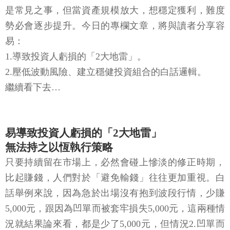
是常見之事，但當資產規模放大，想穩定獲利，難度
勢必會逐步提升。今日的專欄文章，將與讀者分享容
易：
1.導致投資人虧損的「2大地雷」。
2.壓低波動風險、建立穩健投資組合的白話邏輯。
繼續看下去…
易導致投資人虧損的「2大地雷」
無法持之以恆執行策略
只要持續留在市場上，必然會碰上慘淡的修正時期，
比起賺錢，人們對於「避免輸錢」往往更加重視。白
話舉例來說，因為急於出場沒有抱到波段行情，少賺
5,000元，跟因為凹單而被套牢損失5,000元，這兩種情
況就結果論來看，都是少了5,000元，但情況2.凹單而