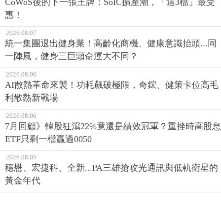
CoWoS後的下一張王牌：SoIC擴產潮，「這3檔」最受
惠！
2026.08.07
統一集團退出健身業！高齡化商機、健康意識抬頭...同
一陣風，健身三巨頭命運大不同？
2026.08.06
AI散熱革命來襲！功耗飆破極限，奇鋐、健策卡位高毛
利散熱新戰場
2026.08.06
7月回顧》韓股狂瀉22%竟還是績效冠軍？重挫時高股息
ETF只剩一檔贏過0050
2026.08.05
穩懋、宏捷科、全新...PA三雄搶攻光通訊與低軌衛星的
黃金年代