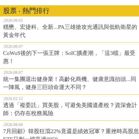
股票 ‧ 熱門排行
2026.08.05
穩懋、宏捷科、全新...PA三雄搶攻光通訊與低軌衛星的
黃金年代
2026.08.07
CoWoS後的下一張王牌：SoIC擴產潮，「這3檔」最受
惠！
2026.08.07
統一集團退出健身業！高齡化商機、健康意識抬頭...同
一陣風，健身三巨頭命運大不同？
2026.02.12
透過「複委託」買美股，可避免美國遺產稅？資深會計
師：仍存在稅務風險
2026.08.06
7月回顧》韓股狂瀉22%竟還是績效冠軍？重挫時高股息