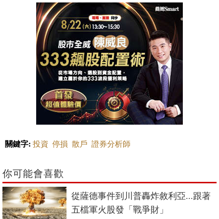
關鍵字:
投資
停損
散戶
證券分析師
你可能會喜歡
從薩德事件到川普轟炸敘利亞...跟著
五檔軍火股發「戰爭財」