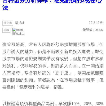
合格證券分析師曝：避免虧損的2祕密心
法
2019.10.04
翁祥維
撰文者
瀏覽數：
25357
專欄
財富線上
僅管風險高、常有人因為鉅額虧損離開股票市場，但
股市誘人的魅力，仍是不斷吸引新血投入進去，即使
股票市場的遊戲規則幾乎沒有改變，但想在股市累積
到獲利，仍非容易的事。對許多人而言，在一開始踏
入市場時，常會有所謂的「新手運」，剛開始就能嚐
嘗到賺錢的甜頭。筆者認為：在市場賺錢非難事，但
要達到「穩定獲利的境界」卻難。
以權證這項槓桿型商品為例，單次賺10%、20%、30%