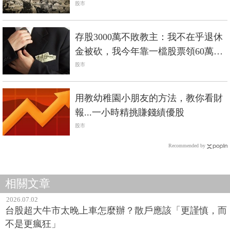
股市
存股3000萬不敗教主：我不在乎退休
金被砍，我今年靠一檔股票領60萬股
利！
股市
用教幼稚園小朋友的方法，教你看財
報...一小時精挑賺錢績優股
股市
Recommended by
相關文章
2026.07.02
台股超大牛市太晚上車怎麼辦？散戶應該「更謹慎，而
不是更瘋狂」