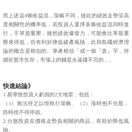
而上述這4條收益流，策略不同，彼此的績效走勢呈高
度相關性的機率低，若投資人選擇多條收益流同時進
行，不單股重壓，雖然績效爆發力，可能會比單股重
壓來得低，但有利於降低破產風險，此與島國經濟理
論的概念是相似的。筆者相信「戒一個『貪』字，持
續於股市生存，市場上的錢是永遠賺不完的」。
快速結論》
1.易導致投資人虧損的2大地雷，包括：
（1）無法持之以恆執行策略、（2）漲時抱不住股，
跌時捨不得停損。
2.分散投資在價格走勢負相關的商品，有助於降低風
險。