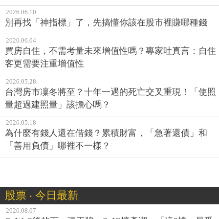
2026.06.10
別再找「神指標」了，先搞懂你該在股市裡賺哪種錢
2026.06.04
買房自住，不需考量未來增值性嗎？專家吐真言：自住
客更需要注重增值性
2026.05.28
台灣房市凜冬將至？十年一遇的死亡交叉重現！「使照
量超過建照量」該擔心嗎？
2026.05.18
為什麼有錢人還在借錢？累積財富，「急著還債」和
「善用負債」哪裡不一樣？
股票 ‧ 今日最新
2026.08.07