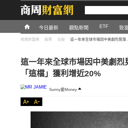
ETF
今日最新
觀點新聞
致
商周財富網
股票
台股
這一年來全球市場因中美劇烈晃蕩
這一年來全球市場因中美劇烈
「這檔」獲利增近20%
Sunny愛Money