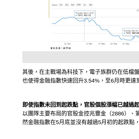
其後，在主戰場為科技下，電子族群仍在低檔
也使得金融指數快速回升3.54%，至6月時更達到
即使指數未回到起跌點，官股個股漲幅已越過
以團隊主要布局的官股金控兆豐金（2886）、第
然金融指數在5月底並沒有越過5月初的起跌點，