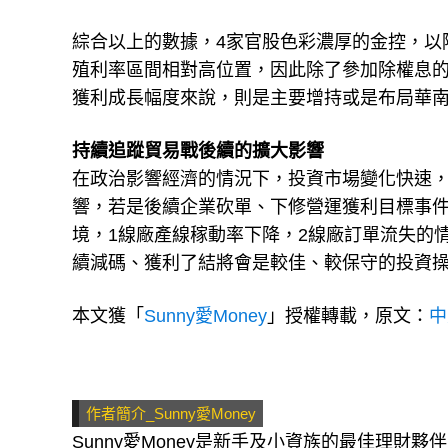
綜合以上的數據，4家官股色彩濃厚的金控，以
殖利率區間相對高位置，因此除了參加除權息
獲利成長幅度來說，則是主要增持或是布局華南金
持續追蹤貿易戰後續的擴大影響
在政治影響經濟的情況下，投資市場變化快速
響，若是後續企業砍單、下修營運獲利目標事
境，1線廠產線稼動率下降，2線廠訂單流失的
續減碼、獲利了結將會是較佳、較保守的投資
本文獲「
Sunny愛Money
」授權轉載，原文：
中
作者簡介_Sunny愛Money
Sunny愛Money是新手及小資族的最佳理財夥