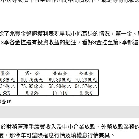
人不妨等股價下修至操作區間中間價以下，或是等待除權
除了兆豐金整體獲利表現呈現小幅衰退的情況，第一金、
3季各金控還有投資收益的挹注，看好3金控至第3季都還
自於財務管理手續費收入及中小企業放款、外幣放款業務
幅度，那今年可望除權息行情及填權息行情兼具。