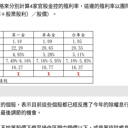
價格來分別計算4家官股金控的殖利率，這邊的殖利率以團
利＋股票股利）／股價）。
下的個股，表示目前這些個股都已經反應了今年的除權息
是最後調節的機會。