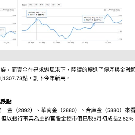
盤旋，而資金在尋求避風港下，陸續的轉進了傳產與金融
1307.73點，創下今年新高。
起跌點
一金（2892）、華南金（2880）、合庫金（5880）來
但以銀行事業為主的官股金控市值已較5月初成長2.82%