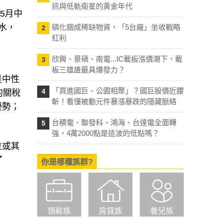
訊與低軌衛星的黃金年代
5月中
水，
磷化銦成稀缺物資，「5台廠」坐收戰略
2
紅利
欣興、景碩、南電...IC載板漲價潮下，載
3
板三雄誰最具爆發力？
是中性
「買進國巨、公園相聚」？國巨股價近腰
4
的關稅
斬！看懂被動元件暴漲暴跌的隱藏脈絡
優勢；
台積電、聯發科、鴻海、台達電全面轉
5
強，4萬2000點是這波的低點嗎？
位或其
了
你是哪種族群?
領薪族
房貸族
養兒族