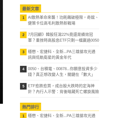
最新文章
AI散熱革命來襲！功耗飆破極限，奇鋐、
1
健策卡位高毛利散熱新戰場
7月回顧》韓股狂瀉22%竟還是績效冠
2
軍？重挫時高股息ETF只剩一檔贏過0050
穩懋、宏捷科、全新...PA三雄搶攻光通
3
訊與低軌衛星的黃金年代
0050、台積電、00878...你願意投資多少
4
錢？真正想改變人生，關鍵在「數大」
ETF愈跌愈買，成台股大跌時的定海神
5
針？內行人示警：背後暗藏死亡螺旋風險
熱門排行
穩懋、宏捷科、全新...PA三雄搶攻光通
1