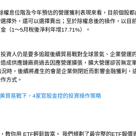
除權息位階及今年預估的營運獲利表現來看，目前個股都
的選擇外，還可以選擇賣出；至於除權息後的操作，以目
（1～5月稅後淨利年增17.71%）。
，投資人仍是要多追蹤後續貿易戰對全球景氣、企業營運
件造成供應鏈廠商過去因應營運擴張，擴大營運卻苦無定
情況時，後續將產生的會是企業倒閉近而影響金融獲利，
操作方式。
美貿易戰下，4家官股金控的投資操作策略
伴，教你用 ETF輕鬆致富。 我們規劃了最完整的ETF報價