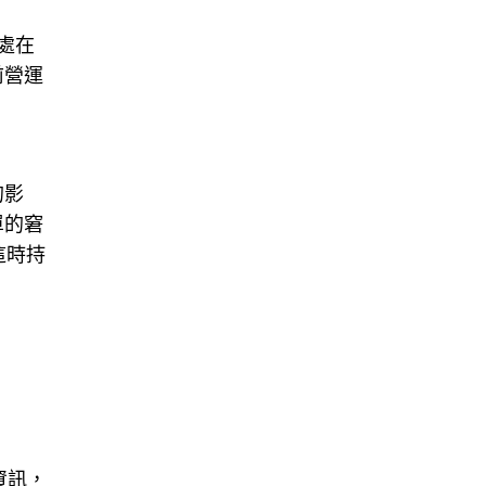
處在
前營運
的影
單的窘
這時持
資訊，