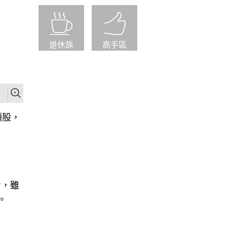
退休族
高手區
類股，
看，雖
。