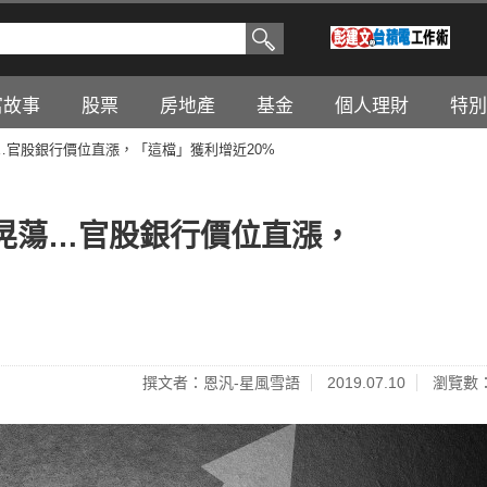
富故事
股票
房地產
基金
個人理財
特別
…官股銀行價位直漲，「這檔」獲利增近20%
晃蕩…官股銀行價位直漲，
撰文者：恩汎-星風雪語
2019.07.10
瀏覽數：