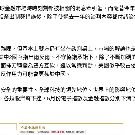
全球金融市場時時刻刻都被相關的消息牽引著，而隨著今年
相祭出制裁措施後，除了使過去一年的談判內容都付諸流
息雜陳，但基本上雙方仍有坐在談判桌上，市場的解讀也
美中2國互指出爾反爾、不守協議承諾下，除了不斷加碼
方面揮刀轉變為雙方互砍，雖以常識判斷，美國似乎較占
的反作用力可能會更甚於中國。
家安全的重要性、全球科技的領先地位、世界上的影響地
，各類股齊聲下挫，5月份電子指數及金融指數分別下滑