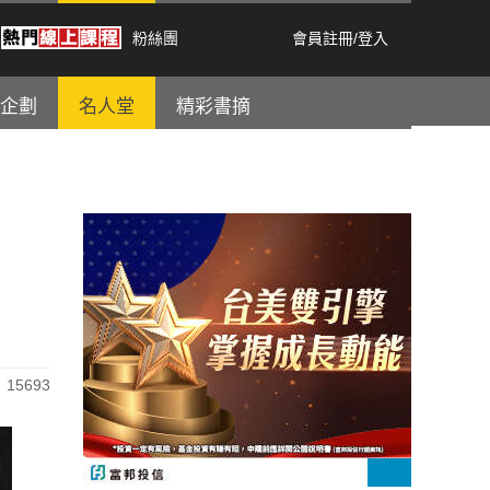
粉絲團
會員註冊
/
登入
企劃
名人堂
精彩書摘
15693