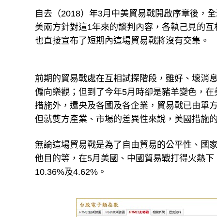
自去（2018）年3月中美貿易戰開啟序章後，
美兩方針對這1年來的談判內容，各執己見的互
也直接宣布了短期內這場貿易戰將沒有交集。
前期的貿易戰處在互相試探階段，雖好、壞消
偏向樂觀；但到了今年5月時卻是豬羊變色，在
措施外，還央及各國及各企業，貿易戰已由單
但就雙方產業、市場的差異性來說，美國措施
無論這場貿易戰是為了自由貿易的公平性、國
他目的等，在5月美國、中國貿易戰打得火熱下
10.36%及4.62%。