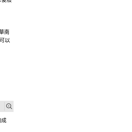
息後股
華南
可以
的成