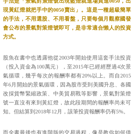
手法是「景氣對策燈號出現藍燈就進場買進0050，出
現黃紅燈就把手中的0050賣出」。這是一種超級簡單
的手法，不用選股、不用看盤，只要每個月觀察國發
會公布的景氣對策燈號即可，是非常適合懶人的投資
方式。
股魚在書中也透露他從2003年開始使用這套手法投資
（投入資金為100萬元），至2015年已經經歷過4次景
氣循環，幾乎每次的報酬率都有20%以上。而自2015
年6月開始的景氣循環，因為股市受到美國升息、各國
改採貨幣緊縮政策、中美貿易戰等影響，景氣對策燈
號一直沒有來到黃紅燈，故此段期間的報酬率尚未可
知。但結算到2018年12月，該筆投資報酬率仍有5%。
而全書最後也有進階版的交易過程，像是教你如何借