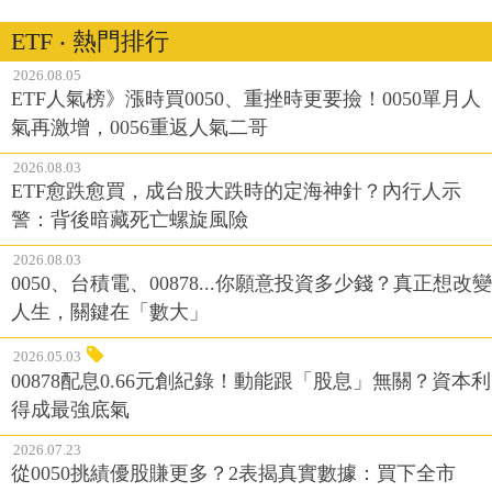
ETF ‧ 熱門排行
2026.08.05
ETF人氣榜》漲時買0050、重挫時更要撿！0050單月人
氣再激增，0056重返人氣二哥
2026.08.03
ETF愈跌愈買，成台股大跌時的定海神針？內行人示
警：背後暗藏死亡螺旋風險
2026.08.03
0050、台積電、00878...你願意投資多少錢？真正想改變
人生，關鍵在「數大」
2026.05.03
00878配息0.66元創紀錄！動能跟「股息」無關？資本利
得成最強底氣
2026.07.23
從0050挑績優股賺更多？2表揭真實數據：買下全市