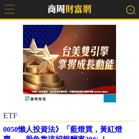
ETF
0050懶人投資法》「藍燈買，黃紅燈