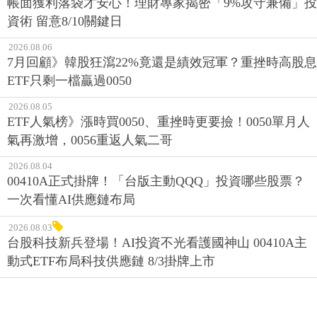
帳面獲利落袋才安心！理財專家揭密「9%攻守兼備」投
資術 留意8/10關鍵日
2026.08.06
7月回顧》韓股狂瀉22%竟還是績效冠軍？重挫時高股息
ETF只剩一檔贏過0050
2026.08.05
ETF人氣榜》漲時買0050、重挫時更要撿！0050單月人
氣再激增，0056重返人氣二哥
2026.08.04
00410A正式掛牌！「台版主動QQQ」投資哪些股票？
一次看懂AI供應鏈布局
2026.08.03
台股科技新兵登場！AI投資不光看護國神山 00410A主
動式ETF布局科技供應鏈 8/3掛牌上市