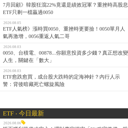
7月回顧》韓股狂瀉22%竟還是績效冠軍？重挫時高股息
ETF只剩一檔贏過0050
2026.08.05
ETF人氣榜》漲時買0050、重挫時更要撿！0050單月人
氣再激增，0056重返人氣二哥
2026.08.03
0050、台積電、00878...你願意投資多少錢？真正想改變
人生，關鍵在「數大」
2026.08.03
ETF愈跌愈買，成台股大跌時的定海神針？內行人示
警：背後暗藏死亡螺旋風險
ETF ‧ 今日最新
2026.08.06