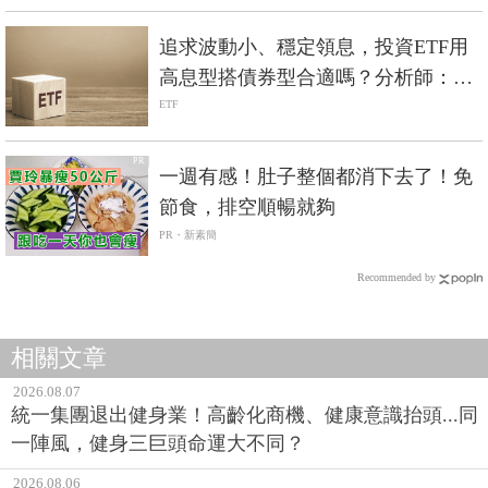
追求波動小、穩定領息，投資ETF用
高息型搭債券型合適嗎？分析師：先
考量這3點
ETF
PR
一週有感！肚子整個都消下去了！免
節食，排空順暢就夠
PR・新素簡
Recommended by
相關文章
2026.08.07
統一集團退出健身業！高齡化商機、健康意識抬頭...同
一陣風，健身三巨頭命運大不同？
2026.08.06