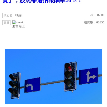
賣」，股魚靠這招報酬率20%！
2019.07.01
咪編
撰文者
瀏覽數：
66855
專欄
財富線上