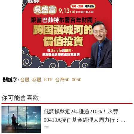
關鍵字:
台股
存股
ETF
台灣50
0050
你可能會喜歡
低調操盤近2年賺逾210%！永豐
00410A擬任基金經理人周力行：
「我只買，連自己都想抱的公司。」
ETF