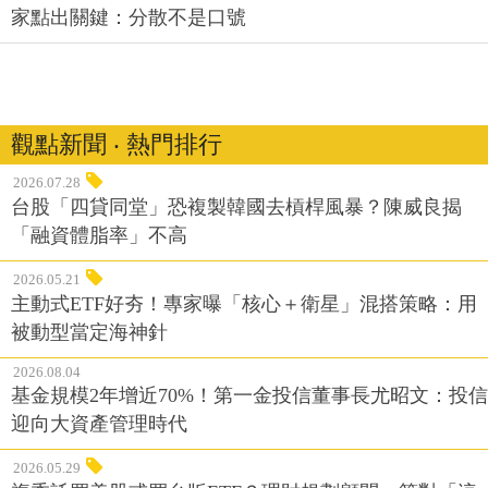
家點出關鍵：分散不是口號
觀點新聞 ‧ 熱門排行
2026.07.28
台股「四貸同堂」恐複製韓國去槓桿風暴？陳威良揭
「融資體脂率」不高
2026.05.21
主動式ETF好夯！專家曝「核心＋衛星」混搭策略：用
被動型當定海神針
2026.08.04
基金規模2年增近70%！第一金投信董事長尤昭文：投信
迎向大資產管理時代
2026.05.29