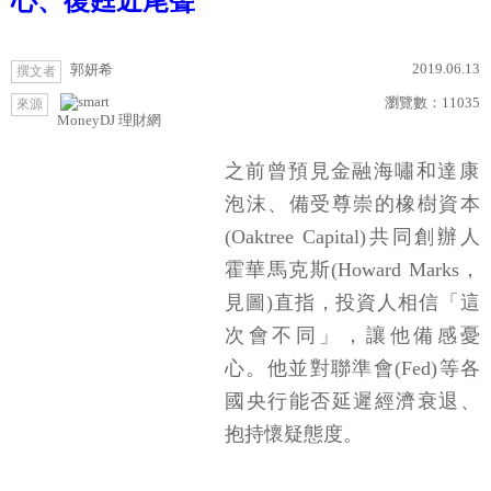
心、復甦近尾聲
2019.06.13
郭妍希
撰文者
瀏覽數：
11035
來源
MoneyDJ 理財網
之前曾預見金融海嘯和達康
泡沫、備受尊崇的橡樹資本
(Oaktree Capital)共同創辦人
霍華馬克斯(Howard Marks，
見圖)直指，投資人相信「這
次會不同」，讓他備感憂
心。他並對聯準會(Fed)等各
國央行能否延遲經濟衰退、
抱持懷疑態度。