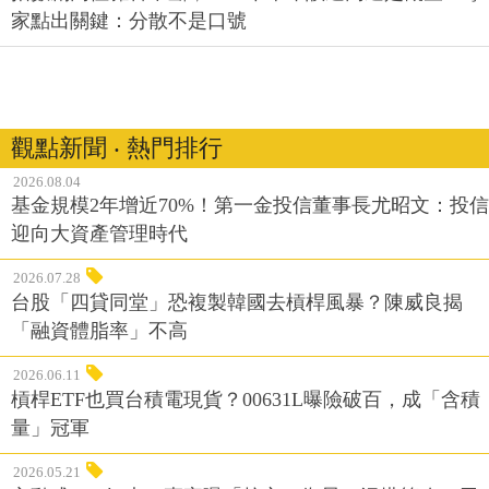
家點出關鍵：分散不是口號
觀點新聞 ‧ 熱門排行
2026.08.04
基金規模2年增近70%！第一金投信董事長尤昭文：投信
迎向大資產管理時代
2026.07.28
台股「四貸同堂」恐複製韓國去槓桿風暴？陳威良揭
「融資體脂率」不高
2026.06.11
槓桿ETF也買台積電現貨？00631L曝險破百，成「含積
量」冠軍
2026.05.21