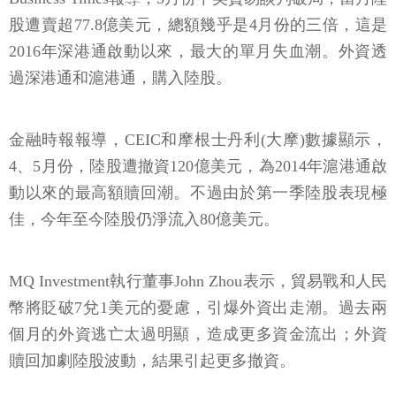
股遭賣超77.8億美元，總額幾乎是4月份的三倍，這是
2016年深港通啟動以來，最大的單月失血潮。外資透
過深港通和滬港通，購入陸股。
金融時報報導，CEIC和摩根士丹利(大摩)數據顯示，
4、5月份，陸股遭撤資120億美元，為2014年滬港通啟
動以來的最高額贖回潮。不過由於第一季陸股表現極
佳，今年至今陸股仍淨流入80億美元。
MQ Investment執行董事John Zhou表示，貿易戰和人民
幣將貶破7兌1美元的憂慮，引爆外資出走潮。過去兩
個月的外資逃亡太過明顯，造成更多資金流出；外資
贖回加劇陸股波動，結果引起更多撤資。