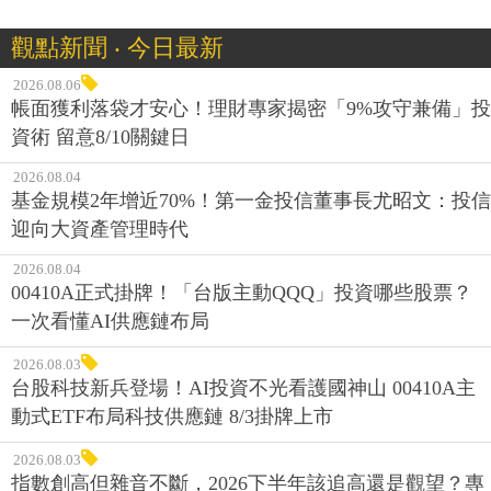
觀點新聞 ‧ 今日最新
2026.08.06
帳面獲利落袋才安心！理財專家揭密「9%攻守兼備」投
資術 留意8/10關鍵日
2026.08.04
基金規模2年增近70%！第一金投信董事長尤昭文：投信
迎向大資產管理時代
2026.08.04
00410A正式掛牌！「台版主動QQQ」投資哪些股票？
一次看懂AI供應鏈布局
2026.08.03
台股科技新兵登場！AI投資不光看護國神山 00410A主
動式ETF布局科技供應鏈 8/3掛牌上市
2026.08.03
指數創高但雜音不斷，2026下半年該追高還是觀望？專