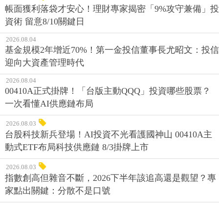
帳面獲利落袋才安心！理財專家揭密「9%攻守兼備」投
資術 留意8/10關鍵日
2026.08.04
基金規模2年增近70%！第一金投信董事長尤昭文：投信
迎向大資產管理時代
2026.08.04
00410A正式掛牌！「台版主動QQQ」投資哪些股票？
一次看懂AI供應鏈布局
2026.08.03
台股科技新兵登場！AI投資不光看護國神山 00410A主
動式ETF布局科技供應鏈 8/3掛牌上市
2026.08.03
指數創高但雜音不斷，2026下半年該追高還是觀望？專
家點出關鍵：分散不是口號