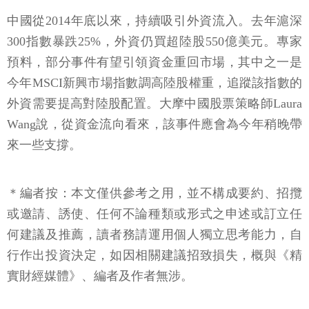
中國從2014年底以來，持續吸引外資流入。去年滬深
300指數暴跌25%，外資仍買超陸股550億美元。專家
預料，部分事件有望引領資金重回市場，其中之一是
今年MSCI新興市場指數調高陸股權重，追蹤該指數的
外資需要提高對陸股配置。大摩中國股票策略師Laura
Wang說，從資金流向看來，該事件應會為今年稍晚帶
來一些支撐。
＊編者按：本文僅供參考之用，並不構成要約、招攬
或邀請、誘使、任何不論種類或形式之申述或訂立任
何建議及推薦，讀者務請運用個人獨立思考能力，自
行作出投資決定，如因相關建議招致損失，概與《精
實財經媒體》、編者及作者無涉。