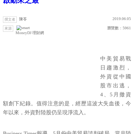
啟動來之最
2019.06.05
陳苓
撰文者
瀏覽數：
5961
來源
MoneyDJ 理財網
中美貿易戰
日趨激烈，
外資從中國
股市出逃，
4、5月撤資
額創下紀錄。值得注意的是，經歷這波大失血後，今
年以來，外資對陸股仍呈現淨流入。
Business Times報導，5月份中美貿易談判破局，當月陸