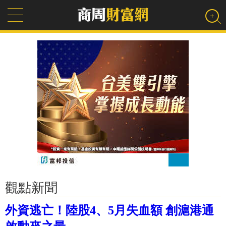
觀點新聞
外資逃亡！陸股4、5月失血額 創滬港通