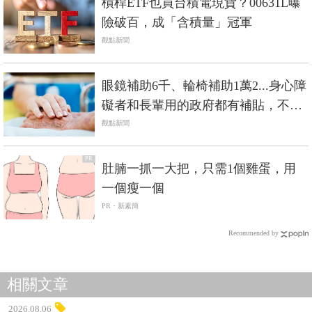
槓桿ETF也買台積電現貨？00631L曝
險破百，成「含積量」冠軍
觀點新聞
眼鏡補助6千、輪椅補助1萬2...身心障
礙者和長輩用的政府都有補貼，不是
低收入戶也能辦
觀點新聞
PR
肚腩一抓一大把，只需1個雞蛋，用
一個瘦一個
PR・新素簡
Recommended by
相關文章
2026.08.06