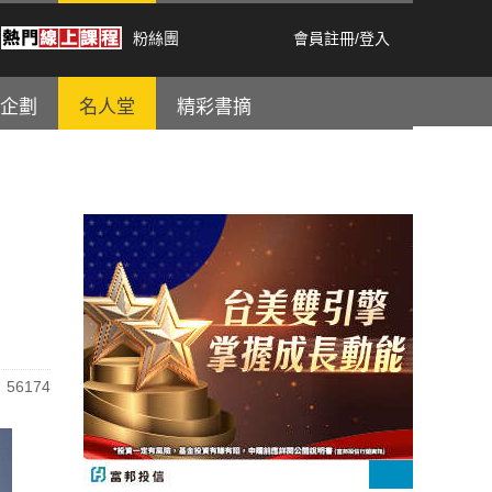
粉絲團
會員註冊
/
登入
企劃
名人堂
精彩書摘
56174