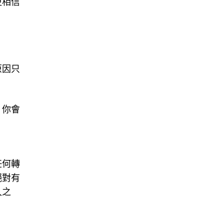
更相信
原因只
，你會
任何轉
絕對有
久之