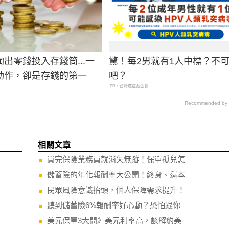
出零錢投入存錢筒...一
驚！每2男就有1人中標？不
動作，卻是存錢的第一
吧？
PR・台灣癌症基金會
Recommended by
相關文章
買完保險業務員就消失無蹤！保單孤兒怎
儲蓄險的年化報酬率大公開！終身、還本
民眾風險意識抬頭，個人保障需求提升！
聽到儲蓄險6%報酬率好心動？恐怕跟你
美元保單3大問》美元利率高，該解約美