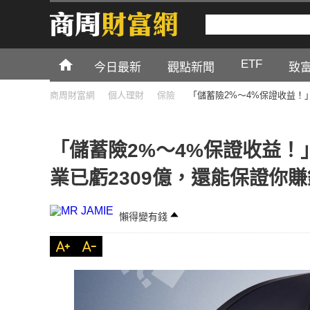
ETF
今日最新
觀點新聞
致
商周財富網
個人理財
保險
「儲蓄險2%～4%保證收益！
「儲蓄險2%～4%保證收益
業已虧2309億，還能保證你
懶得變有錢