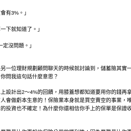
會有3%。」
算一下就知道了。」
一定沒問題。」
跟另一位理財規劃顧問聊天的時候就討論到，儲蓄險其實
！你問我這句話什麼意思？
上設計出2～4%的回饋，用膝蓋想都知道要用你的錢再
有人會做虧本生意的！保險業本身就是買空賣空的事業，
業的投資也不確定！為什麼你還相信你手上的保單是保證