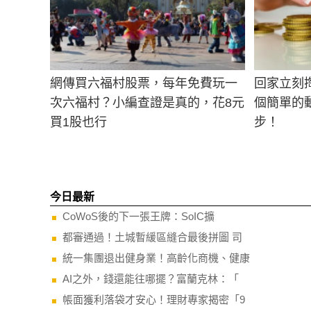
網傳買六福村股票，每年免費玩一
回家立刻掏
次六福村？小編查證是真的，花8元
個簡單的
買1股也行
步！
今日最新
CoWoS後的下一張王牌：SoIC擴
都審通過！土城暫緩區縫合最後拼圖 司
統一集團退出健身業！高齡化商機、健康
AI之外，錢還能往哪擺？富蘭克林：「
帳面獲利落袋才安心！理財專家揭密「9