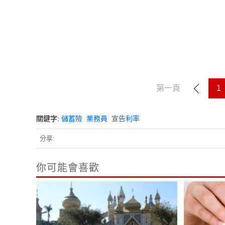
第一頁
1
關鍵字:
儲蓄險
業務員
宣告利率
分享:
你可能會喜歡