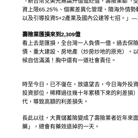
「新台幣兌美元無論升值或貶值，壽險業都「
資上限65.25％、個案差異化管理、隨海外
以及引導投資5+2產業及國內公建等七招。」—
壽險業匯損來到2,309億
看上去是匯損，全台灣一人負債一億。過去保
債、重大建設、房地產（炒房炒地的原兇）。
候自信滿滿！胸中還有一道社會責任。
時至今日，已不復在，放遠望去，今日海外投
投資部位，稀釋過往幾十年累積下來的利差損
代，導致高額的利差損失。
長此以往，大賣儲蓄險變成了壽險業者近年來
藥」，總會有藥效退掉的一天。