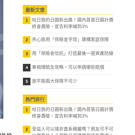
最新文章
哈日族的日圓新出路！國內首張日圓計價
1
終身壽險，宣告利率喊到3%
夾心族用「保險金字塔」建構家庭保障
2
用「保險金信託」打造最後一道資產防線
3
車禍理賠全攻略，可以申請哪些賠償
4
旅平險兩大保障不可少
5
熱門排行
哈日族的日圓新出路！國內首張日圓計價
1
終身壽險，宣告利率喊到3%
受益人可以填非直系親屬嗎？朋友可不可
2