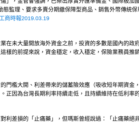
受傷」，金管會強調，已祭出厚實外匯準備金、國際板加
情勢動態監理、要求多賣分期繳保障型商品、銷售外幣傳統保
工商時報2019.03.19
險業在未大量開放海外資金之前，投資的多數是國內的政
以這樣的前提來說，資金穩定，收入穩定，保險業務員推
資的門檻大開、利差帶來的儲蓄險效應（吸收短年期資金
）。正因為台灣長期利率持續走低，且持續維持在低利率
面對利差損的「止痛藥」，但瑪斯曾經說過：「止痛藥絕