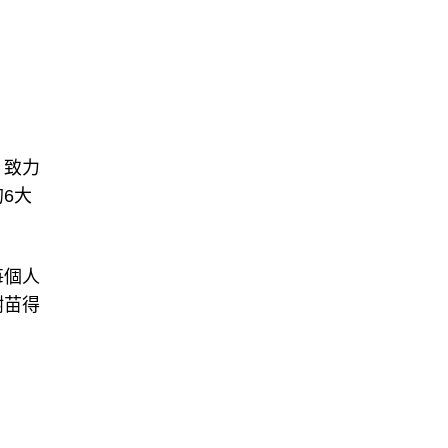
，致力
6大
每個人
樹苗得