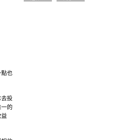
一點也
拿去投
唯一的
收益