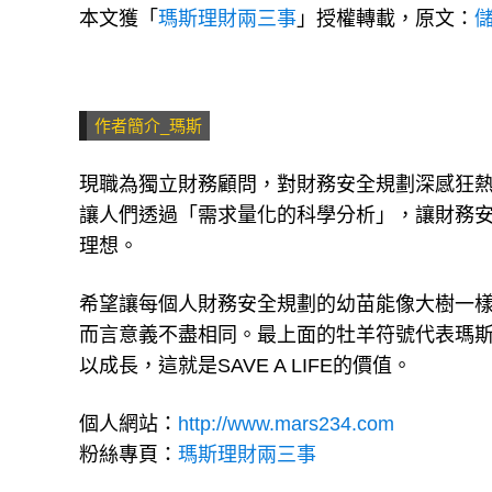
本文獲「
瑪斯理財兩三事
」授權轉載，原文：
作者簡介_瑪斯
現職為獨立財務顧問，對財務安全規劃深感狂
讓人們透過「需求量化的科學分析」，讓財務安
理想。
希望讓每個人財務安全規劃的幼苗能像大樹一
而言意義不盡相同。最上面的牡羊符號代表瑪
以成長，這就是SAVE A LIFE的價值。
個人網站：
http://www.mars234.com
粉絲專頁：
瑪斯理財兩三事