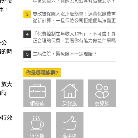
國外投
以當受益人？保險公司通常有這些要求！
單，
想改被保險人沒那麼簡單！連帶保險費需
3
從新計算，一旦保險公司拒絕便無法變更
「保費控制在年收入10%」，不可信！真
4
正合理的保費，要看你有能力做這件事嗎
府公
銷的時
生病住院，醫療險不一定理賠？
5
你是哪種族群?
，放大
的時
領薪族
房貸族
養兒族
非特效
退休族
高手區