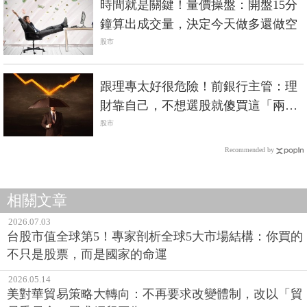
時間就是關鍵！量價操盤：開盤15分
鐘算出成交量，決定今天做多還做空
股市
跟理專太好很危險！前銀行主管：理
財靠自己，不想選股就傻買這「兩
檔」
股市
Recommended by
相關文章
2026.07.03
台股市值全球第5！專家剖析全球5大市場結構：你買的
不只是股票，而是國家的命運
2026.05.14
美對華貿易策略大轉向：不再要求改變體制，改以「貿