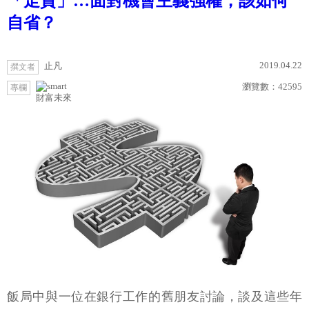
「走資」…面對機會主義強權，該如何
自省？
2019.04.22
止凡
撰文者
瀏覽數：
42595
專欄
財富未來
飯局中與一位在銀行工作的舊朋友討論，談及這些年