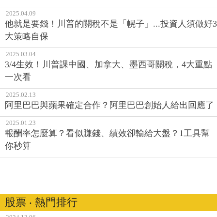
2025.04.09
他就是要錢！川普的關稅不是「幌子」...投資人須做好3
大策略自保
2025.03.04
3/4生效！川普課中國、加拿大、墨西哥關稅，4大重點
一次看
2025.02.13
阿里巴巴與蘋果確定合作？阿里巴巴創始人給出回應了
2025.01.23
報酬率怎麼算？看似賺錢、績效卻輸給大盤？1工具幫
你秒算
股票 ‧ 熱門排行