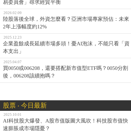
易委員會」尋求經貿平衡
2026.02.09
陸股落後全球，外資怎麼看？亞洲市場專家預估：未來
2年上漲幅度約12%
2025.12.23
企業盈餘成長延續市場多頭！憂AI泡沫，不能只看「資
本支出」
2025.04.07
買0050或006208，還要搭配新市值型ETF嗎？0050分割
後，006208該續抱嗎？
股票 ‧ 今日最新
2025.10.01
AI科技股大爆發、A股市值版圖大風吹！科技股市值快
速膨脹成市場隱憂？