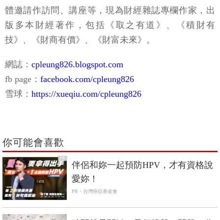
體邀請作訪問、講座等，現為財經雜誌專欄作家，出
版多本財經著作，包括《取之有道》、《積財有
技》、《財商有價》、《財富未來》。
網誌：
cpleung826.blogspot.com
fb page：
facebook.com/cpleung826
雪球：
https://xueqiu.com/cpleung826
你可能會喜歡
PR
伴侶和妳一起預防HPV，才有資格說
愛妳！
PR・台灣癌症基金會