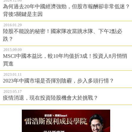
2024.12.06
為何過去20年中國經濟強勁，但股市報酬卻非常低迷？
背後5關鍵是主因
2016.01.29
陸股不能說的秘密！國家隊改當跳水隊、下午2點必
跌？
2015.09.09
MSCI中國本益比，較10年均值折3成！投資人8月悄悄
買進
2023.01.11
2023年中國市場是否揮別陰霾，步入多頭行情？
2023.05.17
疫情消退，現在投資陸股機會大於挑戰？